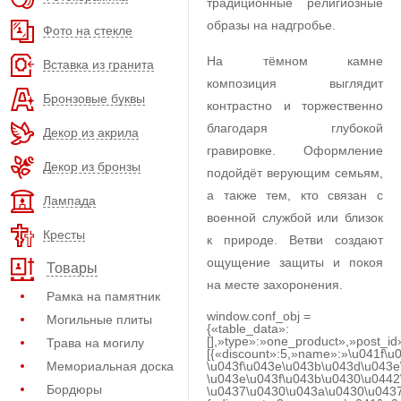
традиционные религиозные
образы на надгробье.
Фото на стекле
На тёмном камне
Вставка из гранита
композиция выглядит
Бронзовые буквы
контрастно и торжественно
благодаря глубокой
Декор из акрила
гравировке. Оформление
Декор из бронзы
подойдёт верующим семьям,
а также тем, кто связан с
Лампада
военной службой или близок
Кресты
к природе. Ветви создают
ощущение защиты и покоя
Товары
на месте захоронения.
Рамка на памятник
window.conf_obj =
Могильные плиты
{«table_data»:
[],»type»:»one_product»,»post_id
Трава на могилу
[{«discount»:5,»name»:»\u041f\u
Мемориальная доска
\u043f\u043e\u043b\u043d\u043e
\u043e\u043f\u043b\u0430\u0442
Бордюры
\u0437\u0430\u043a\u0430\u0437