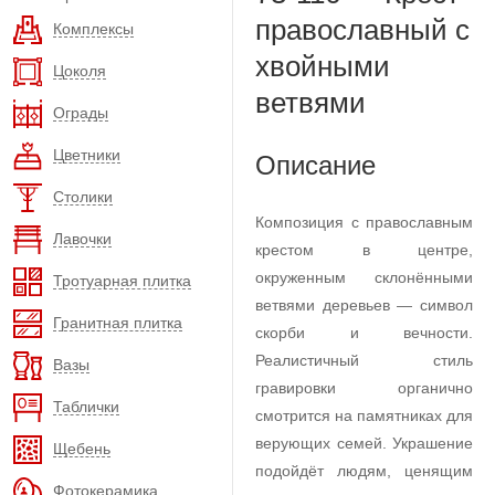
православный с
Комплексы
хвойными
Цоколя
ветвями
Ограды
Цветники
Описание
Столики
Композиция с православным
Лавочки
крестом в центре,
окруженным склонёнными
Тротуарная плитка
ветвями деревьев — символ
Гранитная плитка
скорби и вечности.
Реалистичный стиль
Вазы
гравировки органично
Таблички
смотрится на памятниках для
верующих семей. Украшение
Щебень
подойдёт людям, ценящим
Фотокерамика