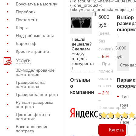
{«discount»:2,»name»:»\u041f\u
Брусчатка на могилу
{«one_product»:
{«key»:»one_product»,»object_str
Поребрик
[]};
6000
Выбор
Постамент
размер
руб.
Шары
оформл
(цена
Надгробные плиты
:
Нашли
без
Барельеф
дешевле?
6.000
Сделаем
скидки)
Крест из гранита
скидку
– 5 %
руб.
от цены
Услуги
конкурента
– При
Станда
!
3D-моделирование
полной
памятников
оплате
Отзывы
Параме
Гравировка на
заказа
о
оформл
памятниках
компании
– 2 %
Гравировка портрета
Тип
–
Ручная гравировка
гравиро
портрета
Пенсионерам
—
Цветное фото на
5600 руб.
(
памятник
Лазерн
Восстановление
Купить
портрета