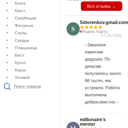
Книга
Все отзывы →
Крест
Скорбящая
Sidorenkov.gmail.com
Фигурные
S
Яндекс.Карты
Стелы
27.03.2026
Сердце
Заказали
Плащаница
памятник
Бюст
дедушке. По
Купол
деньгам
Корка
получилось около
Угловой
68 тысяч, нас
Поиск товаров
устроило. Работа
выполнена
добросовестно.
millionaire's
mentor