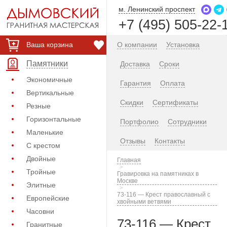
м. Ленинский проспект
+7 (495) 505-22-
Ваша корзина
О компании
Установка
Памятники
Доставка
Сроки
Экономичные
Гарантия
Оплата
Вертикальные
Скидки
Сертификаты
Резные
Горизонтальные
Портфолио
Сотрудники
Маленькие
Отзывы
Контакты
С крестом
Двойные
Главная
Тройные
Гравировка на памятниках в
Москве
Элитные
73-116 — Крест православный с
Европейские
хвойными ветвями
Часовни
73-116 — Крест
Гранитные