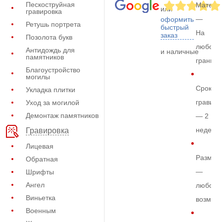
Пескоструйная
Матери
или
гравировка
—
оформить
Ретушь портрета
быстрый
На
заказ
Позолота букв
любом
Антидождь для
и наличные
памятников
граните
Благоустройство
могилы
Срок
Укладка плитки
гравиро
Уход за могилой
Демонтаж памятников
— 2
недели
Гравировка
Лицевая
Размер
Обратная
—
Шрифты
Ангел
любой
Виньетка
возмож
Военным