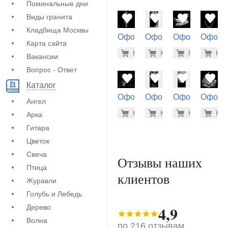
Поминальные дни
Виды гранита
Кладбища Москвы
Оформление
Оформление
Оформление
Оформ
Карта сайта
на памятник
на памятник
на памятник
на пам
500 руб
5.6
Купить
Купить
-7%
Купить
-7%
Куп
-7
(71-394)
(72-802)
(73-592)
(71-812
Вакансии
Вопрос - Ответ
Каталог
Оформление
Оформление
Оформление
Оформ
Ангел
на памятник
на памятник
на памятник
на пам
900 руб
5.6
Купить
Купить
-7%
Купить
-7%
Куп
-7
Арка
(73-596)
(72-700)
(72-816)
(72-448
Гитара
Цветок
Свеча
Отзывы наших
Птица
клиентов
Журавли
Голубь и Лебедь
4,9
Дерево
Волна
по 216 отзывам