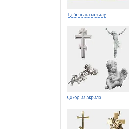
Щебень на могилу
Декор из акрила