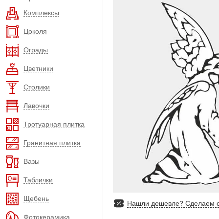
Комплексы
Цоколя
Ограды
Цветники
Столики
Лавочки
Тротуарная плитка
Гранитная плитка
Вазы
Таблички
Щебень
Нашли дешевле? Сделаем с
Фотокерамика