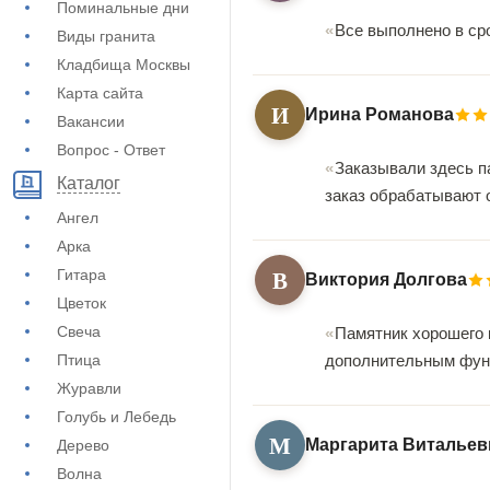
Поминальные дни
Все выполнено в ср
Виды гранита
Кладбища Москвы
Карта сайта
И
Ирина Романова
Вакансии
Вопрос - Ответ
Заказывали здесь п
Каталог
заказ обрабатывают 
Ангел
Арка
В
Гитара
Виктория Долгова
Цветок
Свеча
Памятник хорошего 
Птица
дополнительным фун
Журавли
Голубь и Лебедь
М
Маргарита Витальев
Дерево
Волна