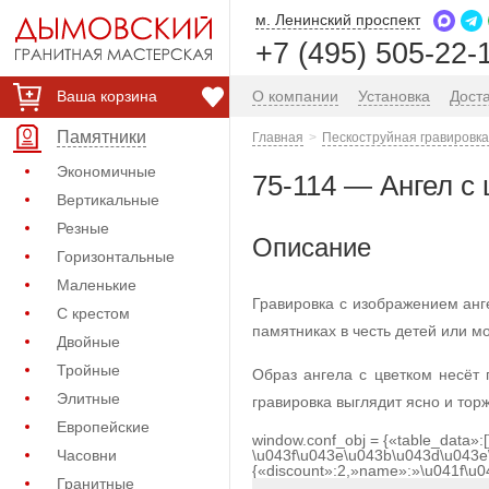
м. Ленинский проспект
+7 (495) 505-22-
Ваша корзина
О компании
Установка
Дост
Памятники
Главная
Пескоструйная гравировка
Экономичные
75-114 — Ангел с
Вертикальные
Резные
Описание
Горизонтальные
Маленькие
Гравировка с изображением анг
С крестом
памятниках в честь детей или м
Двойные
Тройные
Образ ангела с цветком несёт
Элитные
гравировка выглядит ясно и тор
Европейские
window.conf_obj = {«table_data»:
Часовни
\u043f\u043e\u043b\u043d\u043e
{«discount»:2,»name»:»\u041f\u
Гранитные