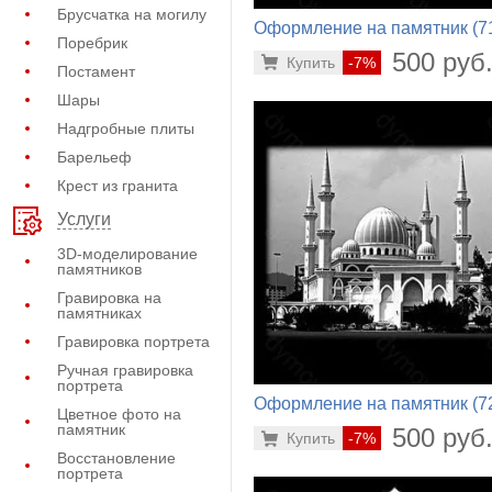
Брусчатка на могилу
Оформление на памятник (7
Поребрик
630)
500 руб
Купить
-7%
Постамент
Шары
Надгробные плиты
Барельеф
Крест из гранита
Услуги
3D-моделирование
памятников
Гравировка на
памятниках
Гравировка портрета
Ручная гравировка
портрета
Оформление на памятник (7
Цветное фото на
494)
памятник
500 руб
Купить
-7%
Восстановление
портрета