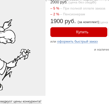
2000 руб.
(цена без скидки)
– 5 %
– При полной оплате заказа
– 2 %
– Пенсионерам
1900 руб.
(за комплект)
(цена
Купить
или
оформить быстрый заказ
и налич
кидку
от цены конкурента
!