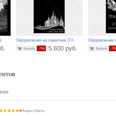
1-
Оформление на памятник (72-
Оформление н
750)
824)
б.
5.600 руб.
Купить
-7%
Купить
-7
ентов
ывам
Яндекс.Карты