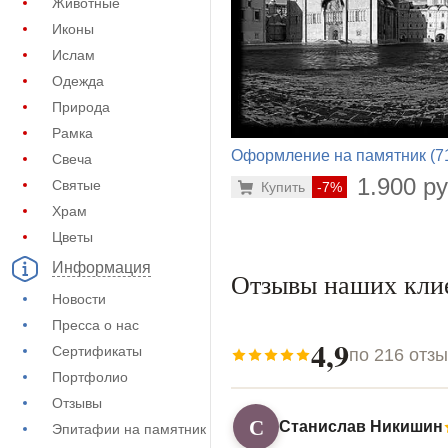
Животные
Иконы
Ислам
Одежда
Природа
Рамка
Оформление на памятник (7
Свеча
724)
1.900 ру
Святые
Купить
-7%
Храм
Цветы
Информация
Отзывы наших кли
Новости
Пресса о нас
4,9
Сертификаты
по 216 отз
Портфолио
Отзывы
С
Станислав Никишин
Эпитафии на памятник