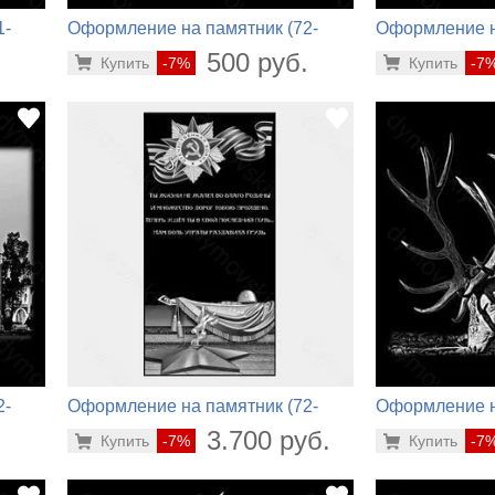
1-
Оформление на памятник (72-
Оформление н
468)
335)
.
500 руб.
Купить
-7%
Купить
-7
2-
Оформление на памятник (72-
Оформление н
212)
596)
.
3.700 руб.
Купить
-7%
Купить
-7