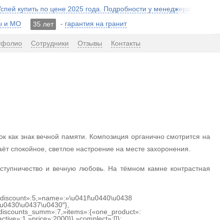
 Успей купить по цене 2025 года. Подробности у менеджера!
ы и МО
-
гарантия на гранит
35 лет
тфолио
Сотрудники
Отзывы
Контакты
к как знак вечной памяти. Композиция органично смотрится на
аёт спокойное, светлое настроение на месте захоронения.
ступничество и вечную любовь. На тёмном камне контрастная
{«discount»:5,»name»:»\u041f\u0440\u0438
u0430\u0437\u0430″},
discounts_summ»:7,»items»:{«one_product»:
ctive»:1,»price»:2000}},»complect»:[]};