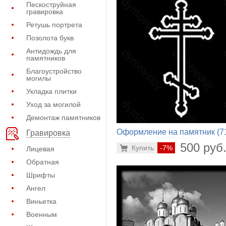
Пескоструйная
гравировка
Ретушь портрета
Позолота букв
Антидождь для
памятников
Благоустройство
могилы
Укладка плитки
Уход за могилой
Демонтаж памятников
Оформление на памятник (7
Гравировка
370)
500 руб
Купить
-7%
Лицевая
Обратная
Шрифты
Ангел
Виньетка
Военным