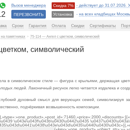
Вызов менеджера
- действует до 31.07.2026.
Скидка 7%
12
-
на всех кладбищах Москв
Установка
ПЕРЕЗВОНИТЬ
авка
Сроки
Гарантия
Оплата
Скидки
Сертификаты
Пор
 на памятниках
75-114 — Ангел с цветком, символический
 цветком, символический
ела в символическом стиле — фигура с крыльями, держащая цвето
олодых людей. Лаконичный рисунок легко читается издалека и созд
 глубокий духовный смысл для верующих семей, символизируя за
жественно, подчёркивая возвышенность композиции.
[],»type»:»one_product»,»post_id»:71460,»price»:2000,»discounts»:[
\u0439 \u043e\u043f\u043b\u0430\u0442\u0435 \u0437\u0430\u043a\
0435\u043d\u0441\u0438\u043e\u043d\u0435\u0440\u0430\u043c»}],»
{«key»:»one_product»,»object_str»:»»,»a