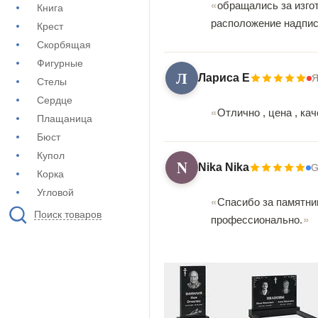
обращались за изго
Книга
расположение надпис
Крест
Скорбящая
Фигурные
Л
Лариса Е
Я
Стелы
Сердце
Отлично , цена , ка
Плащаница
Бюст
Купол
N
Nika Nika
G
Корка
Угловой
Спасибо за памятник
Поиск товаров
профессионально.