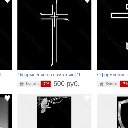
1-
Оформление на памятник (71-
Оформление н
372)
368)
.
500 руб.
Купить
-7%
Купить
-7