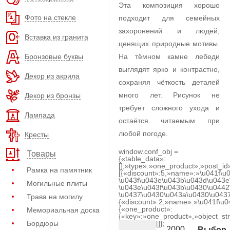
Эта композиция хорошо
Фото на стекле
подходит для семейных
захоронений и людей,
Вставка из гранита
ценящих природные мотивы.
Бронзовые буквы
На тёмном камне лебеди
выглядят ярко и контрастно,
Декор из акрила
сохраняя чёткость деталей
много лет. Рисунок не
Декор из бронзы
требует сложного ухода и
Лампада
остаётся читаемым при
любой погоде.
Кресты
window.conf_obj =
Товары
{«table_data»:
[],»type»:»one_product»,»post_id
Рамка на памятник
[{«discount»:5,»name»:»\u041f\u
\u043f\u043e\u043b\u043d\u043e
Могильные плиты
\u043e\u043f\u043b\u0430\u0442
\u0437\u0430\u043a\u0430\u0437
Трава на могилу
{«discount»:2,»name»:»\u041f\u
{«one_product»:
Мемориальная доска
{«key»:»one_product»,»object_str
Бордюры
[]};
2000
Выбор