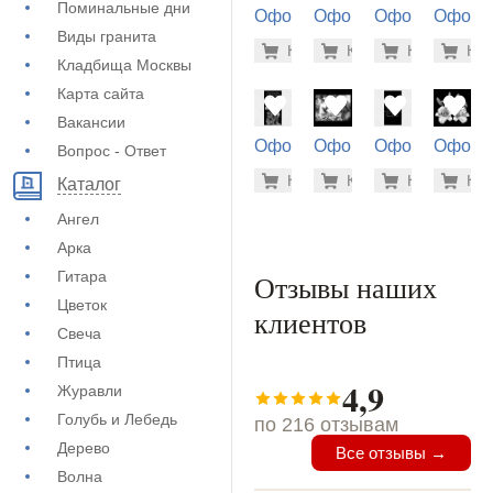
Поминальные дни
Оформление
Оформление
Оформление
Оформ
на памятник
на памятник
на памятник
на пам
Виды гранита
1.900 ру
500
Купить
Купить
-7%
Купить
-7%
Куп
-7
(71-552)
(71-106)
(71-256)
(73-180
Кладбища Москвы
Карта сайта
Вакансии
Оформление
Оформление
Оформление
Оформ
Вопрос - Ответ
на памятник
на памятник
на памятник
на пам
3.700 ру
900
Купить
Купить
-7%
Купить
-7%
Куп
-7
Каталог
(72-232)
(73-526)
(72-222)
(71-480
Ангел
Арка
Гитара
Отзывы наших
Цветок
клиентов
Свеча
Птица
4,9
Журавли
Голубь и Лебедь
по 216 отзывам
Дерево
Все отзывы →
Волна