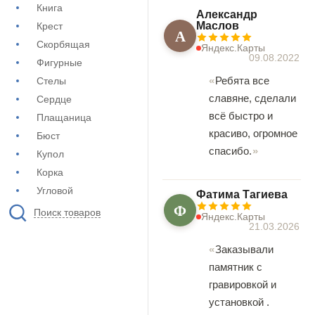
Книга
Александр
Маслов
Крест
А
Скорбящая
Яндекс.Карты
09.08.2022
Фигурные
Ребята все
Стелы
славяне, сделали
Сердце
всё быстро и
Плащаница
красиво, огромное
Бюст
спасибо.
Купол
Корка
Угловой
Фатима Тагиева
Ф
Поиск товаров
Яндекс.Карты
21.03.2026
Заказывали
памятник с
гравировкой и
установкой .