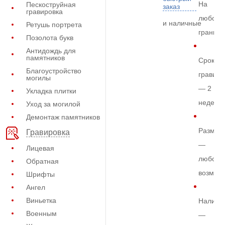
На
Пескоструйная
заказ
гравировка
любом
и наличные
Ретушь портрета
граните
Позолота букв
Антидождь для
памятников
Срок
Благоустройство
гравиро
могилы
— 2
Укладка плитки
недели
Уход за могилой
Демонтаж памятников
Размер
Гравировка
—
Лицевая
любой
Обратная
возмож
Шрифты
Ангел
Виньетка
Наличи
Военным
—