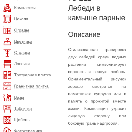
Лебеди в
Комплексы
камыше парные
Цоколя
Ограды
Описание
Цветники
Стилизованная гравировка
Столики
двух лебедей среди водных
Лавочки
растений символизирует
верность и вечную любовь.
Тротуарная плитка
Орнаментальный рисунок
Гранитная плитка
хорошо смотрится на
памятниках супругов или в
Вазы
память о прожитой вместе
Таблички
жизни. Композиция украсит
лицевую сторону или
Щебень
боковую грань надгробия.
Фотокерамика