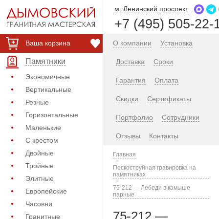
м. Ленинский проспект
+7 (495) 505-22-
Ваша корзина
О компании
Установка
Памятники
Доставка
Сроки
Экономичные
Гарантия
Оплата
Вертикальные
Скидки
Сертификаты
Резные
Горизонтальные
Портфолио
Сотрудники
Маленькие
Отзывы
Контакты
С крестом
Двойные
Главная
Тройные
Пескоструйная гравировка на
памятниках
Элитные
75-212 — Лебеди в камыше
Европейские
парные
Часовни
75-212 —
Гранитные