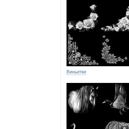
Виньетки