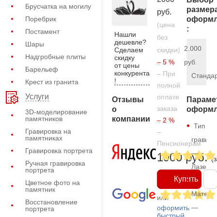
Брусчатка на могилу
размер
руб.
Поребрик
оформл
(цена
:
Постамент
Нашли
без
дешевле?
Шары
2.000
Сделаем
скидки)
Надгробные плиты
скидку
– 5 %
руб.
от цены
Барельеф
конкурента
– При
Станда
!
Крест из гранита
полной
Услуги
оплате
Отзывы
Параме
заказа
о
оформл
3D-моделирование
компании
памятников
– 2 %
Тип
Гравировка на
–
памятниках
гравиро
Пенсионерам
Гравировка портрета
—
1900 руб.
(
Ручная гравировка
Лазерн
портрета
Купить
Цветное фото на
памятник
Матери
или
Восстановление
—
оформить
портрета
быстрый