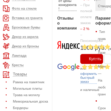
от цены
конкурента
– При
Станда
Фото на стекле
!
полной
оплате
Вставка из гранита
Отзывы
Параме
заказа
о
оформл
Бронзовые буквы
компании
– 2 %
Тип
–
Декор из акрила
гравиро
Пенсионерам
—
Декор из бронзы
1900 руб.
(
Лазерн
Лампада
Купить
Кресты
Матери
или
—
оформить
Товары
быстрый
На
заказ
Рамка на памятник
любом
Могильные плиты
и наличные
граните
Трава на могилу
Мемориальная доска
Бордюры
Срок