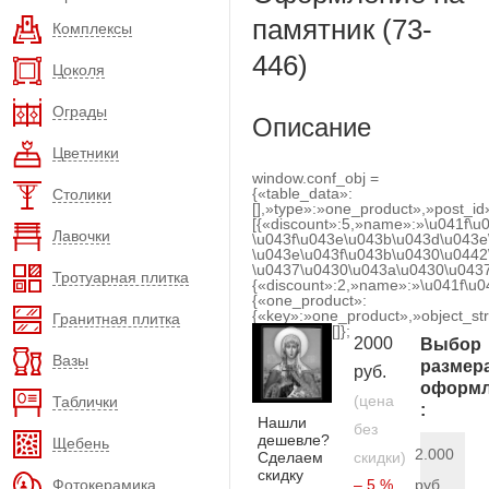
памятник (73-
Комплексы
446)
Цоколя
Ограды
Описание
Цветники
window.conf_obj =
{«table_data»:
Столики
[],»type»:»one_product»,»post_id
[{«discount»:5,»name»:»\u041f\u
Лавочки
\u043f\u043e\u043b\u043d\u043e
\u043e\u043f\u043b\u0430\u0442
\u0437\u0430\u043a\u0430\u0437
Тротуарная плитка
{«discount»:2,»name»:»\u041f\u
{«one_product»:
{«key»:»one_product»,»object_str
Гранитная плитка
[]};
2000
Выбор
Вазы
размер
руб.
оформл
(цена
Таблички
:
Нашли
без
дешевле?
Щебень
2.000
Сделаем
скидки)
скидку
Фотокерамика
– 5 %
руб.