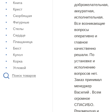
Книга
доброжелательная,
Крест
аккуратная,
Скорбящая
исполнительная.
Фигурные
Все возникающие
Стелы
вопросы
Сердце
оперативно и
Плащаница
главное
Бюст
качественно
решали. По
Купол
установке и
Корка
исполнению
Угловой
вопросов нет.
Поиск товаров
Заказ принимал
менеджер
Василий . Всем
огромное
СПАСИБО.
Рекомендую и