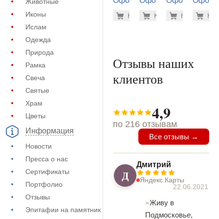
Оформление
Оформление
Оформление
Оформ
Животные
на памятник
на памятник
на памятник
на пам
1.900 ру
500
Иконы
Купить
Купить
-7%
Купить
-7%
Куп
-7
(71-502)
(71-186)
(71-674)
(71-810
Ислам
Одежда
Природа
Отзывы наших
Рамка
клиентов
Свеча
Святые
Храм
4,9
Цветы
по 216 отзывам
Информация
Все отзывы →
Новости
Пресса о нас
Дмитрий
Сертификаты
Д
Яндекс.Карты
Портфолио
22.06.2021
Отзывы
Живу в
Эпитафии на памятник
Подмосковье,