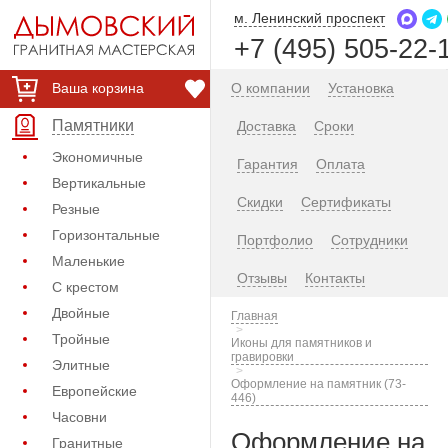
м. Ленинский проспект
+7 (495) 505-22-
Ваша корзина
О компании
Установка
Памятники
Доставка
Сроки
Экономичные
Гарантия
Оплата
Вертикальные
Скидки
Сертификаты
Резные
Горизонтальные
Портфолио
Сотрудники
Маленькие
Отзывы
Контакты
С крестом
Двойные
Главная
Тройные
Иконы для памятников и
гравировки
Элитные
Оформление на памятник (73-
Европейские
446)
Часовни
Оформление на
Гранитные