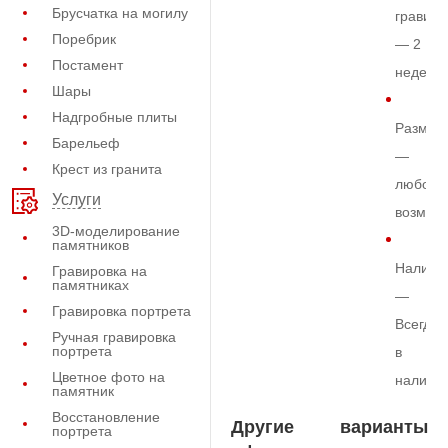
Брусчатка на могилу
гравиро
Поребрик
— 2
Постамент
недели
Шары
Надгробные плиты
Размер
Барельеф
—
Крест из гранита
любой
Услуги
возмож
3D-моделирование
памятников
Наличи
Гравировка на
памятниках
—
Гравировка портрета
Всегда
Ручная гравировка
портрета
в
Цветное фото на
наличи
памятник
Восстановление
Другие варианты
портрета