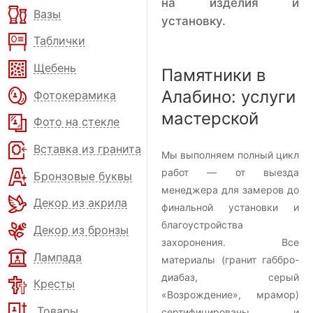
на изделия и
Вазы
установку.
Таблички
Щебень
Памятники в
Алабино: услуги
Фотокерамика
мастерской
Фото на стекле
Вставка из гранита
Мы выполняем полный цикл
работ — от выезда
Бронзовые буквы
менеджера для замеров до
Декор из акрила
финальной установки и
благоустройства
Декор из бронзы
захоронения. Все
Лампада
материалы (гранит габбро-
диабаз, серый
Кресты
«Возрождение», мрамор)
Товары
сертифицированы и