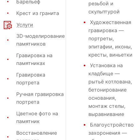
Барельеф
резьбой и
скульптурой
Крест из гранита
Художественная
Услуги
гравировка
—
3D-моделирование
портреты,
памятников
эпитафии, иконы,
кресты, виньетки
Гравировка на
памятниках
Установка на
кладбище
—
Гравировка
рытьё котлована,
портрета
бетонирование
Ручная гравировка
основания,
портрета
монтаж стелы,
Цветное фото на
выравнивание
памятник
Благоустройство
Восстановление
захоронения
—