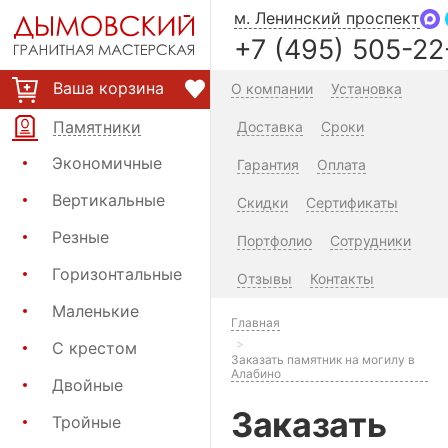
м. Ленинский проспект
+7 (495) 505-22
Ваша корзина
О компании
Установка
Памятники
Доставка
Сроки
Экономичные
Гарантия
Оплата
Вертикальные
Скидки
Сертификаты
Резные
Портфолио
Сотрудники
Горизонтальные
Отзывы
Контакты
Маленькие
Главная
С крестом
Заказать памятник на могилу в
Алабино
Двойные
Заказать
Тройные