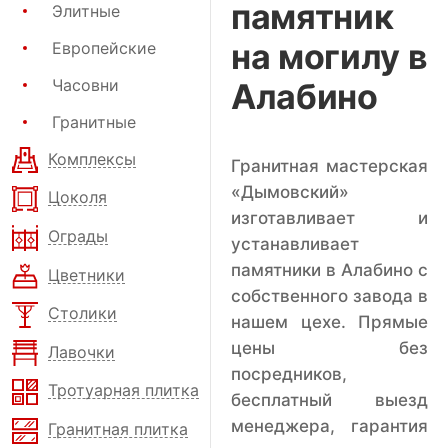
памятник
Элитные
на могилу в
Европейские
Часовни
Алабино
Гранитные
Комплексы
Гранитная мастерская
«Дымовский»
Цоколя
изготавливает и
Ограды
устанавливает
памятники в Алабино с
Цветники
собственного завода в
Столики
нашем цехе. Прямые
цены без
Лавочки
посредников,
Тротуарная плитка
бесплатный выезд
менеджера, гарантия
Гранитная плитка