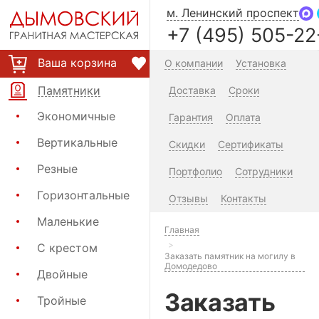
м. Ленинский проспект
+7 (495) 505-22
Ваша корзина
О компании
Установка
Памятники
Доставка
Сроки
Экономичные
Гарантия
Оплата
Вертикальные
Скидки
Сертификаты
Резные
Портфолио
Сотрудники
Горизонтальные
Отзывы
Контакты
Маленькие
Главная
С крестом
Заказать памятник на могилу в
Домодедово
Двойные
Заказать
Тройные