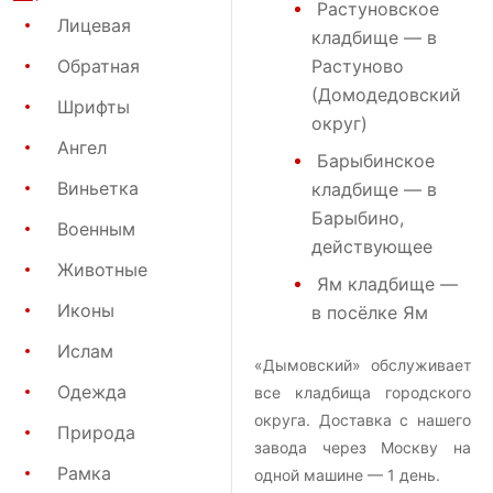
Растуновское
Лицевая
кладбище
— в
Обратная
Растуново
(Домодедовский
Шрифты
округ)
Ангел
Барыбинское
Виньетка
кладбище
— в
Барыбино,
Военным
действующее
Животные
Ям кладбище
—
Иконы
в посёлке Ям
Ислам
«Дымовский» обслуживает
Одежда
все кладбища городского
округа. Доставка с нашего
Природа
завода через Москву на
Рамка
одной машине — 1 день.