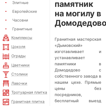
памятник
Элитные
на могилу в
Европейские
Часовни
Домодедов
Гранитные
Комплексы
Гранитная мастерская
«Дымовский»
Цоколя
изготавливает и
Ограды
устанавливает
памятники в
Цветники
Домодедово с
Столики
собственного завода в
нашем цехе. Прямые
Лавочки
цены без
Тротуарная плитка
посредников,
бесплатный выезд
Гранитная плитка