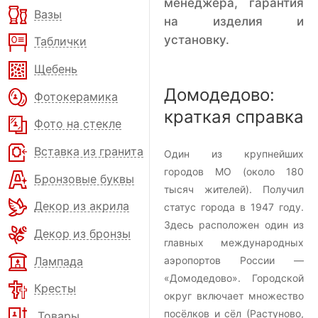
менеджера, гарантия
Вазы
на изделия и
установку.
Таблички
Щебень
Домодедово:
Фотокерамика
краткая справка
Фото на стекле
Вставка из гранита
Один из крупнейших
городов МО (около 180
Бронзовые буквы
тысяч жителей). Получил
Декор из акрила
статус города в 1947 году.
Здесь расположен один из
Декор из бронзы
главных международных
Лампада
аэропортов России —
«Домодедово». Городской
Кресты
округ включает множество
посёлков и сёл (Растуново,
Товары