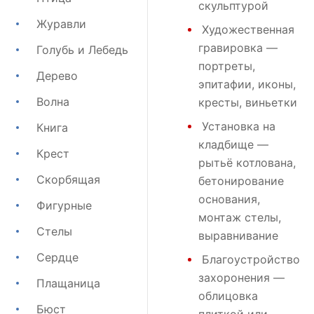
скульптурой
Журавли
Художественная
гравировка
—
Голубь и Лебедь
портреты,
Дерево
эпитафии, иконы,
Волна
кресты, виньетки
Установка на
Книга
кладбище
—
Крест
рытьё котлована,
Скорбящая
бетонирование
основания,
Фигурные
монтаж стелы,
Стелы
выравнивание
Сердце
Благоустройство
захоронения
—
Плащаница
облицовка
Бюст