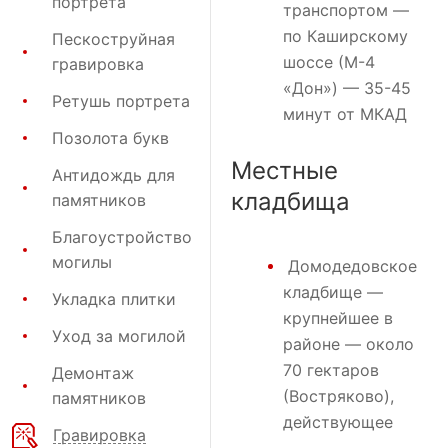
портрета
транспортом —
по Каширскому
Пескоструйная
шоссе (М-4
гравировка
«Дон») — 35-45
Ретушь портрета
минут от МКАД
Позолота букв
Местные
Антидождь для
кладбища
памятников
Благоустройство
могилы
Домодедовское
кладбище
—
Укладка плитки
крупнейшее в
Уход за могилой
районе — около
70 гектаров
Демонтаж
(Востряково),
памятников
действующее
Гравировка