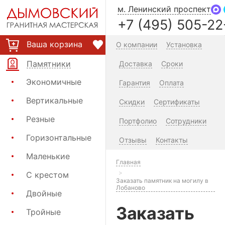
м. Ленинский проспект
+7 (495) 505-22
Ваша корзина
О компании
Установка
Памятники
Доставка
Сроки
Экономичные
Гарантия
Оплата
Вертикальные
Скидки
Сертификаты
Резные
Портфолио
Сотрудники
Горизонтальные
Отзывы
Контакты
Маленькие
Главная
С крестом
Заказать памятник на могилу в
Лобаново
Двойные
Заказать
Тройные