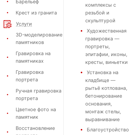
Барельеф
комплексы с
Крест из гранита
резьбой и
скульптурой
Услуги
Художественная
3D-моделирование
гравировка
—
памятников
портреты,
Гравировка на
эпитафии, иконы,
памятниках
кресты, виньетки
Гравировка
Установка на
портрета
кладбище
—
рытьё котлована,
Ручная гравировка
бетонирование
портрета
основания,
Цветное фото на
монтаж стелы,
памятник
выравнивание
Восстановление
Благоустройство