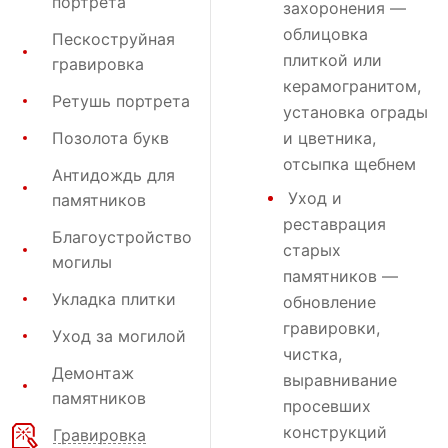
портрета
захоронения
—
облицовка
Пескоструйная
плиткой или
гравировка
керамогранитом,
Ретушь портрета
установка ограды
Позолота букв
и цветника,
отсыпка щебнем
Антидождь для
Уход и
памятников
реставрация
Благоустройство
старых
могилы
памятников —
Укладка плитки
обновление
гравировки,
Уход за могилой
чистка,
Демонтаж
выравнивание
памятников
просевших
конструкций
Гравировка