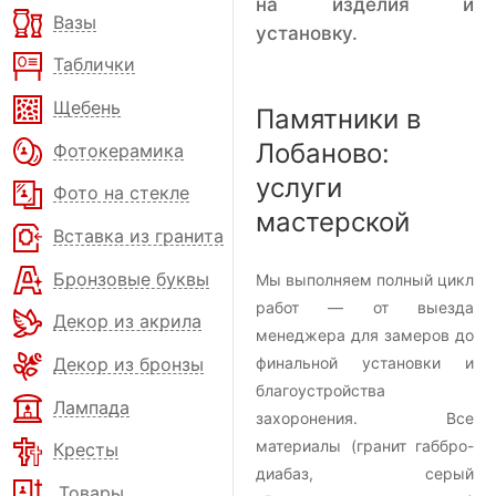
на изделия и
Вазы
установку.
Таблички
Щебень
Памятники в
Лобаново:
Фотокерамика
услуги
Фото на стекле
мастерской
Вставка из гранита
Бронзовые буквы
Мы выполняем полный цикл
работ — от выезда
Декор из акрила
менеджера для замеров до
Декор из бронзы
финальной установки и
благоустройства
Лампада
захоронения. Все
материалы (гранит габбро-
Кресты
диабаз, серый
Товары