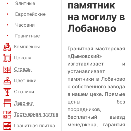
памятник
Элитные
на могилу в
Европейские
Часовни
Лобаново
Гранитные
Комплексы
Гранитная мастерская
«Дымовский»
Цоколя
изготавливает и
Ограды
устанавливает
памятники в Лобаново
Цветники
с собственного завода
Столики
в нашем цехе. Прямые
цены без
Лавочки
посредников,
Тротуарная плитка
бесплатный выезд
менеджера, гарантия
Гранитная плитка