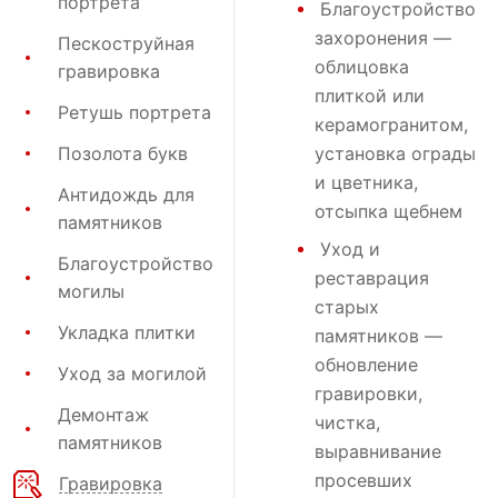
портрета
Благоустройство
захоронения
—
Пескоструйная
облицовка
гравировка
плиткой или
Ретушь портрета
керамогранитом,
Позолота букв
установка ограды
и цветника,
Антидождь для
отсыпка щебнем
памятников
Уход и
Благоустройство
реставрация
могилы
старых
Укладка плитки
памятников —
обновление
Уход за могилой
гравировки,
Демонтаж
чистка,
памятников
выравнивание
просевших
Гравировка