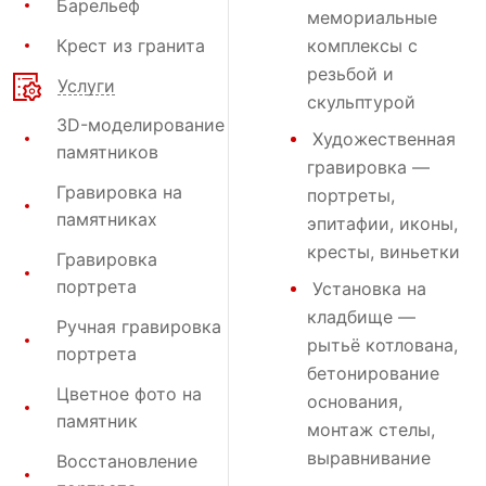
Барельеф
мемориальные
Крест из гранита
комплексы с
резьбой и
Услуги
скульптурой
3D-моделирование
Художественная
памятников
гравировка
—
Гравировка на
портреты,
памятниках
эпитафии, иконы,
кресты, виньетки
Гравировка
портрета
Установка на
кладбище
—
Ручная гравировка
рытьё котлована,
портрета
бетонирование
Цветное фото на
основания,
памятник
монтаж стелы,
выравнивание
Восстановление