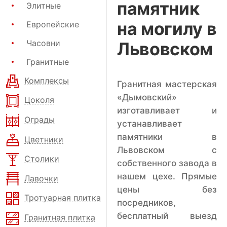
памятник
Элитные
на могилу в
Европейские
Часовни
Львовском
Гранитные
Комплексы
Гранитная мастерская
«Дымовский»
Цоколя
изготавливает и
Ограды
устанавливает
памятники в
Цветники
Львовском с
Столики
собственного завода в
нашем цехе. Прямые
Лавочки
цены без
Тротуарная плитка
посредников,
бесплатный выезд
Гранитная плитка