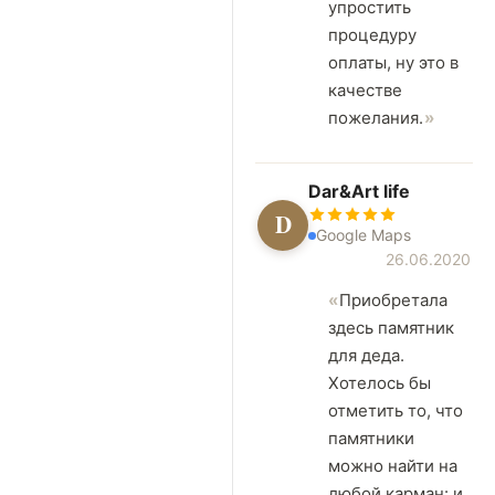
упростить
процедуру
оплаты, ну это в
качестве
пожелания.
Dar&Art life
D
Google Maps
26.06.2020
Приобретала
здесь памятник
для деда.
Хотелось бы
отметить то, что
памятники
можно найти на
любой карман: и