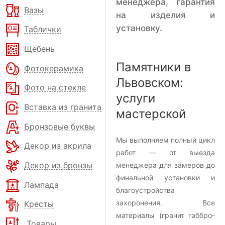
менеджера, гарантия
Вазы
на изделия и
установку.
Таблички
Щебень
Памятники в
Фотокерамика
Львовском:
Фото на стекле
услуги
Вставка из гранита
мастерской
Бронзовые буквы
Мы выполняем полный цикл
Декор из акрила
работ — от выезда
Декор из бронзы
менеджера для замеров до
финальной установки и
Лампада
благоустройства
захоронения. Все
Кресты
материалы (гранит габбро-
Товары