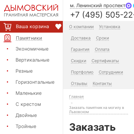
м. Ленинский проспект
+7 (495) 505-22
Ваша корзина
О компании
Установка
Памятники
Доставка
Сроки
Экономичные
Гарантия
Оплата
Вертикальные
Скидки
Сертификаты
Резные
Портфолио
Сотрудники
Горизонтальные
Отзывы
Контакты
Маленькие
Главная
С крестом
Заказать памятник на могилу в
Львовском
Двойные
Заказать
Тройные