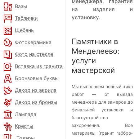
менеджера, гарантия
Вазы
на изделия и
установку.
Таблички
Щебень
Памятники в
Фотокерамика
Менделеево:
Фото на стекле
услуги
Вставка из гранита
мастерской
Бронзовые буквы
Мы выполняем полный цикл
Декор из акрила
работ — от выезда
Декор из бронзы
менеджера для замеров до
финальной установки и
Лампада
благоустройства
захоронения. Все
Кресты
материалы (гранит габбро-
Товары