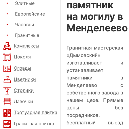
памятник
Элитные
на могилу в
Европейские
Часовни
Менделеево
Гранитные
Комплексы
Гранитная мастерская
«Дымовский»
Цоколя
изготавливает и
Ограды
устанавливает
памятники в
Цветники
Менделеево с
Столики
собственного завода в
нашем цехе. Прямые
Лавочки
цены без
Тротуарная плитка
посредников,
бесплатный выезд
Гранитная плитка