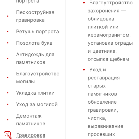
портрета
Благоустройство
захоронения
—
Пескоструйная
облицовка
гравировка
плиткой или
Ретушь портрета
керамогранитом,
Позолота букв
установка ограды
и цветника,
Антидождь для
отсыпка щебнем
памятников
Уход и
Благоустройство
реставрация
могилы
старых
Укладка плитки
памятников —
обновление
Уход за могилой
гравировки,
Демонтаж
чистка,
памятников
выравнивание
просевших
Гравировка