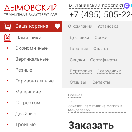
м. Ленинский проспект
+7 (495) 505-22
Ваша корзина
О компании
Установка
Памятники
Доставка
Сроки
Экономичные
Гарантия
Оплата
Вертикальные
Скидки
Сертификаты
Резные
Портфолио
Сотрудники
Горизонтальные
Отзывы
Контакты
Маленькие
Главная
С крестом
Заказать памятник на могилу в
Менделеево
Двойные
Заказать
Тройные