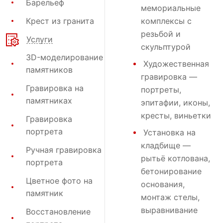
Барельеф
мемориальные
Крест из гранита
комплексы с
резьбой и
Услуги
скульптурой
3D-моделирование
Художественная
памятников
гравировка
—
Гравировка на
портреты,
памятниках
эпитафии, иконы,
кресты, виньетки
Гравировка
портрета
Установка на
кладбище
—
Ручная гравировка
рытьё котлована,
портрета
бетонирование
Цветное фото на
основания,
памятник
монтаж стелы,
выравнивание
Восстановление