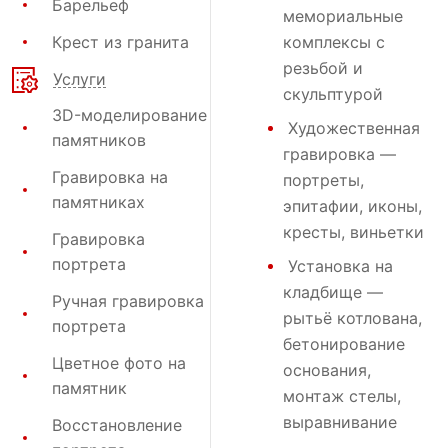
Барельеф
мемориальные
Крест из гранита
комплексы с
резьбой и
Услуги
скульптурой
3D-моделирование
Художественная
памятников
гравировка
—
Гравировка на
портреты,
памятниках
эпитафии, иконы,
кресты, виньетки
Гравировка
портрета
Установка на
кладбище
—
Ручная гравировка
рытьё котлована,
портрета
бетонирование
Цветное фото на
основания,
памятник
монтаж стелы,
выравнивание
Восстановление