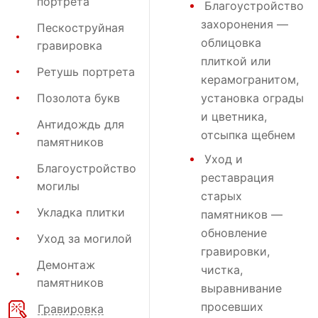
портрета
Благоустройство
захоронения
—
Пескоструйная
облицовка
гравировка
плиткой или
Ретушь портрета
керамогранитом,
Позолота букв
установка ограды
и цветника,
Антидождь для
отсыпка щебнем
памятников
Уход и
Благоустройство
реставрация
могилы
старых
Укладка плитки
памятников —
обновление
Уход за могилой
гравировки,
Демонтаж
чистка,
памятников
выравнивание
просевших
Гравировка