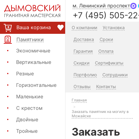
м. Ленинский проспект
+7 (495) 505-22
Ваша корзина
О компании
Установка
Памятники
Доставка
Сроки
Экономичные
Гарантия
Оплата
Вертикальные
Скидки
Сертификаты
Резные
Портфолио
Сотрудники
Горизонтальные
Отзывы
Контакты
Маленькие
Главная
С крестом
Заказать памятник на могилу в
Можайске
Двойные
Заказать
Тройные