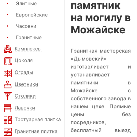
памятник
Элитные
на могилу в
Европейские
Часовни
Можайске
Гранитные
Комплексы
Гранитная мастерская
«Дымовский»
Цоколя
изготавливает и
Ограды
устанавливает
памятники в
Цветники
Можайске с
Столики
собственного завода в
нашем цехе. Прямые
Лавочки
цены без
Тротуарная плитка
посредников,
бесплатный выезд
Гранитная плитка