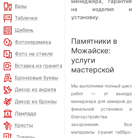
менеджера, гарантия
Вазы
на изделия и
установку.
Таблички
Щебень
Памятники в
Фотокерамика
Можайске:
Фото на стекле
услуги
Вставка из гранита
мастерской
Бронзовые буквы
Мы выполняем полный цикл
Декор из акрила
работ — от выезда
Декор из бронзы
менеджера для замеров до
финальной установки и
Лампада
благоустройства
захоронения. Все
Кресты
материалы (гранит габбро-
Товары