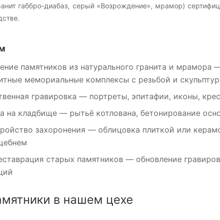
ранит габбро-диабаз, серый «Возрождение», мрамор) сертифиц
дстве.
м
ение памятников
из натурального гранита и мрамора —
литные мемориальные комплексы с резьбой и скульпту
венная гравировка
— портреты, эпитафии, иконы, крес
а на кладбище
— рытьё котлована, бетонирование осно
ройство захоронения
— облицовка плиткой или керамо
щебнем
еставрация
старых памятников — обновление гравиров
ций
амятники в нашем цехе