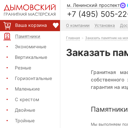
м. Ленинский проспект
+7 (495) 505-22
Ваша корзина
О компании
Установка
Дос
Памятники
Главная
Заказать памятник на мо
Экономичные
Заказать па
Вертикальные
Резные
Гранитная ма
Горизонтальные
собственного
гарантия на из
Маленькие
С крестом
Памятники
Двойные
Тройные
Мы выполняем пол