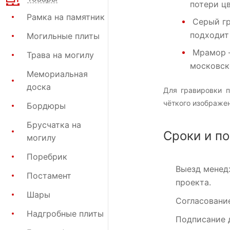
потери цв
Рамка на памятник
Серый г
подходит
Могильные плиты
Мрамор
Трава на могилу
московск
Мемориальная
доска
Для гравировки п
чёткого изображен
Бордюры
Брусчатка на
Сроки и п
могилу
Поребрик
Выезд менед
Постамент
проекта.
Шары
Согласовани
Надгробные плиты
Подписание 