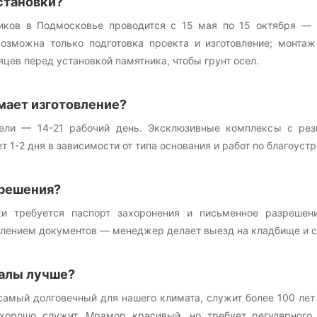
становки?
иков в Подмосковье проводится с 15 мая по 15 октября — в
возможна только подготовка проекта и изготовление; монта
цев перед установкой памятника, чтобы грунт осел.
мает изготовление?
ели — 14-21 рабочий день. Эксклюзивные комплексы с резь
т 1-2 дня в зависимости от типа основания и работ по благоустр
решения?
ки требуется паспорт захоронения и письменное разрешен
лением документов — менеджер делает выезд на кладбище и со
алы лучше?
самый долговечный для нашего климата, служит более 100 лет
хорошо служит. Мрамор красивый, но требует регулярного