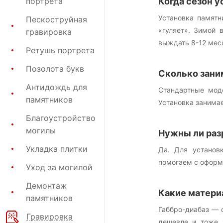
портрета
Когда сезон у
Установка памятн
Пескоструйная
«гуляет». Зимой 
гравировка
выждать 8-12 меся
Ретушь портрета
Позолота букв
Сколько зани
Антидождь для
Стандартные мод
памятников
Установка занимае
Благоустройство
могилы
Нужны ли раз
Укладка плитки
Да. Для установ
помогаем с оформ
Уход за могилой
Демонтаж
Какие матери
памятников
Габбро-диабаз — 
Гравировка
дешевле и тоже 