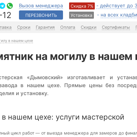
Вызов менеджера
- действует до 
Скидка 7%
-12
-
на всех клад
ПЕРЕЗВОНИТЬ
Установка
тавка
Сроки
Гарантия
Оплата
Скидки
Сертификаты
гилу в нашем цехе
мятник на могилу в нашем 
стерская «Дымовский» изготавливает и устан
 завода в нашем цехе. Прямые цены без посред
делия и установку.
 в нашем цехе: услуги мастерской
ный цикл работ — от выезда менеджера для замеров до финаль