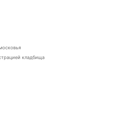
московья
страцией кладбища