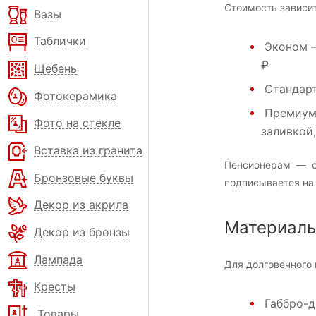
Стоимость зависит
Вазы
Таблички
Эконом
—
₽
Щебень
Стандар
Фотокерамика
Премиу
Фото на стекле
заливкой
Вставка из гранита
Пенсионерам — с
Бронзовые буквы
подписывается на 
Декор из акрила
Материал
Декор из бронзы
Лампада
Для долговечного 
Кресты
Габбро-д
Товары