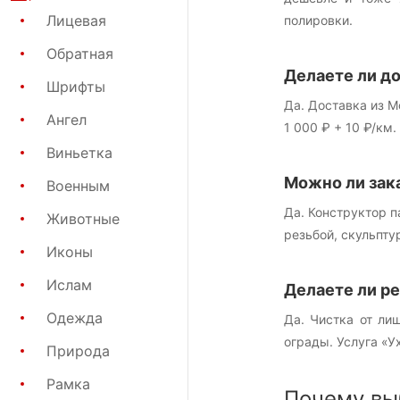
Лицевая
полировки.
Обратная
Делаете ли до
Шрифты
Да. Доставка из М
Ангел
1 000 ₽ + 10 ₽/км
Виньетка
Можно ли зак
Военным
Да. Конструктор 
Животные
резьбой, скульпту
Иконы
Ислам
Делаете ли р
Одежда
Да. Чистка от ли
ограды. Услуга «У
Природа
Рамка
Почему вы