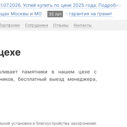
31.07.2026. Успей купить по цене 2025 года. Подробнос
бищах Москвы и МО
-
гарантия на гранит
35 лет
Портфолио
Сотрудники
Отзывы
Контакты
цехе
авливает памятники в нашем цехе с
ников, бесплатный выезд менеджера,
ной установки и благоустройства захоронения.