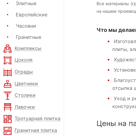
Элитные
Все материалы (г
на нашем произво
Европейские
Часовни
Что мы делае
Гранитные
Изготовл
Комплексы
плиты, э
Художест
Цоколя
Установк
Ограды
Благоуст
Цветники
отсыпка 
Столики
Уход и р
конструк
Лавочки
Тротуарная плитка
Цены на п
Гранитная плитка