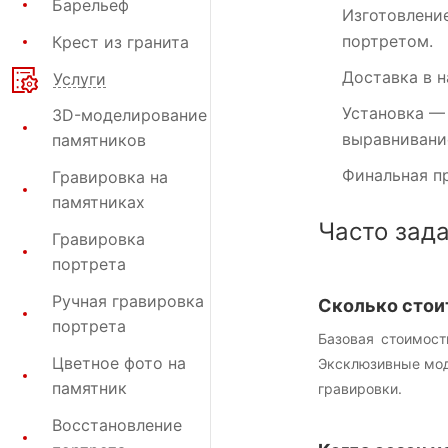
Барельеф
Изготовлени
портретом.
Крест из гранита
Доставка в 
Услуги
Установка
— 
3D-моделирование
выравнивание
памятников
Финальная п
Гравировка на
памятниках
Часто зад
Гравировка
портрета
Ручная гравировка
Сколько стои
портрета
Базовая стоимост
Цветное фото на
Эксклюзивные моде
памятник
гравировки.
Восстановление