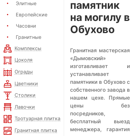
памятник
Элитные
на могилу в
Европейские
Часовни
Обухово
Гранитные
Комплексы
Гранитная мастерская
«Дымовский»
Цоколя
изготавливает и
Ограды
устанавливает
памятники в Обухово с
Цветники
собственного завода в
Столики
нашем цехе. Прямые
цены без
Лавочки
посредников,
Тротуарная плитка
бесплатный выезд
менеджера, гарантия
Гранитная плитка