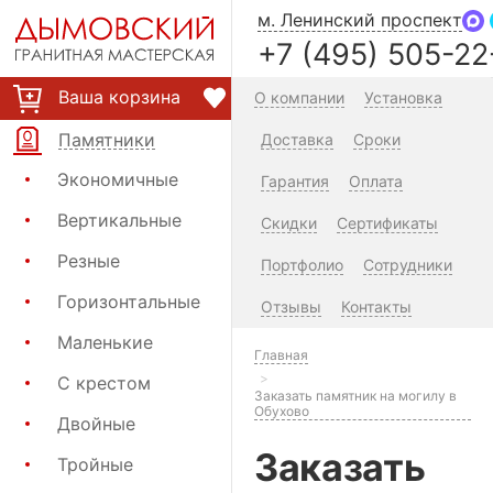
м. Ленинский проспект
+7 (495) 505-22
Ваша корзина
О компании
Установка
Памятники
Доставка
Сроки
Экономичные
Гарантия
Оплата
Вертикальные
Скидки
Сертификаты
Резные
Портфолио
Сотрудники
Горизонтальные
Отзывы
Контакты
Маленькие
Главная
С крестом
Заказать памятник на могилу в
Обухово
Двойные
Заказать
Тройные