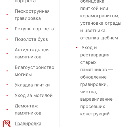
портрета
облицовка
плиткой или
Пескоструйная
керамогранитом,
гравировка
установка ограды
Ретушь портрета
и цветника,
отсыпка щебнем
Позолота букв
Уход и
Антидождь для
реставрация
памятников
старых
Благоустройство
памятников —
могилы
обновление
гравировки,
Укладка плитки
чистка,
Уход за могилой
выравнивание
Демонтаж
просевших
памятников
конструкций
Гравировка