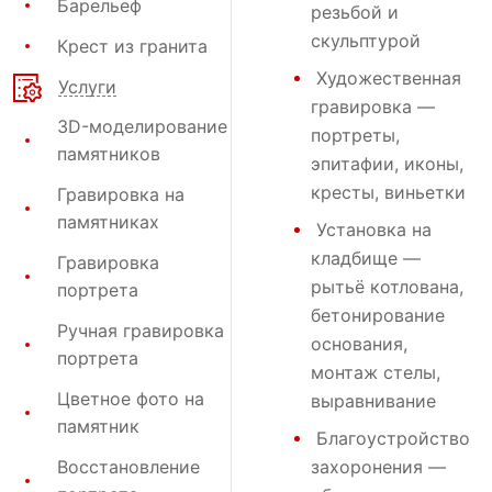
Барельеф
резьбой и
скульптурой
Крест из гранита
Художественная
Услуги
гравировка
—
3D-моделирование
портреты,
памятников
эпитафии, иконы,
кресты, виньетки
Гравировка на
памятниках
Установка на
кладбище
—
Гравировка
рытьё котлована,
портрета
бетонирование
Ручная гравировка
основания,
портрета
монтаж стелы,
Цветное фото на
выравнивание
памятник
Благоустройство
Восстановление
захоронения
—