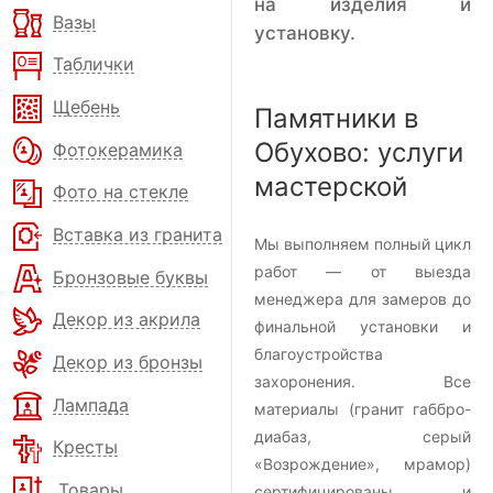
на изделия и
Вазы
установку.
Таблички
Щебень
Памятники в
Обухово: услуги
Фотокерамика
мастерской
Фото на стекле
Вставка из гранита
Мы выполняем полный цикл
работ — от выезда
Бронзовые буквы
менеджера для замеров до
Декор из акрила
финальной установки и
благоустройства
Декор из бронзы
захоронения. Все
Лампада
материалы (гранит габбро-
диабаз, серый
Кресты
«Возрождение», мрамор)
Товары
сертифицированы и