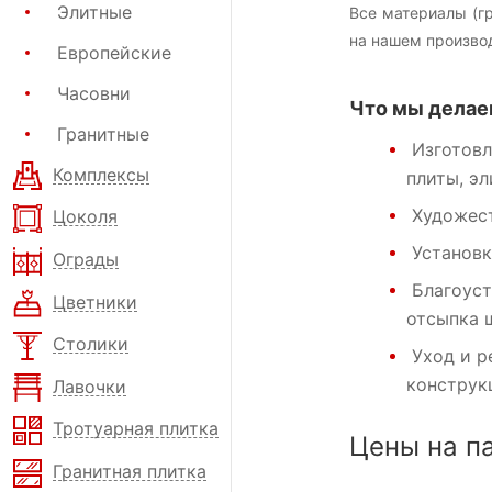
Элитные
Все материалы (г
на нашем произво
Европейские
Часовни
Что мы делае
Гранитные
Изготовл
Комплексы
плиты, э
Художест
Цоколя
Установк
Ограды
Благоуст
Цветники
отсыпка 
Столики
Уход и р
конструк
Лавочки
Тротуарная плитка
Цены на п
Гранитная плитка