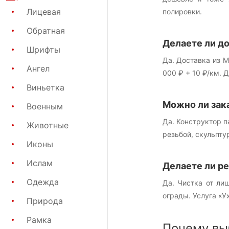
Лицевая
полировки.
Обратная
Делаете ли до
Шрифты
Да. Доставка из М
Ангел
000 ₽ + 10 ₽/км.
Виньетка
Можно ли зак
Военным
Да. Конструктор 
Животные
резьбой, скульпту
Иконы
Ислам
Делаете ли р
Одежда
Да. Чистка от ли
ограды. Услуга «У
Природа
Рамка
Почему вы