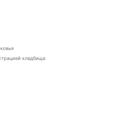
сковья
страцией кладбища