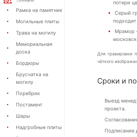
потери цв
Рамка на памятник
Серый г
подходит
Могильные плиты
Мрамор
Трава на могилу
московск
Мемориальная
доска
Для гравировки п
чёткого изображен
Бордюры
Брусчатка на
Сроки и по
могилу
Поребрик
Выезд менед
Постамент
проекта.
Шары
Согласовани
Надгробные плиты
Подписание 