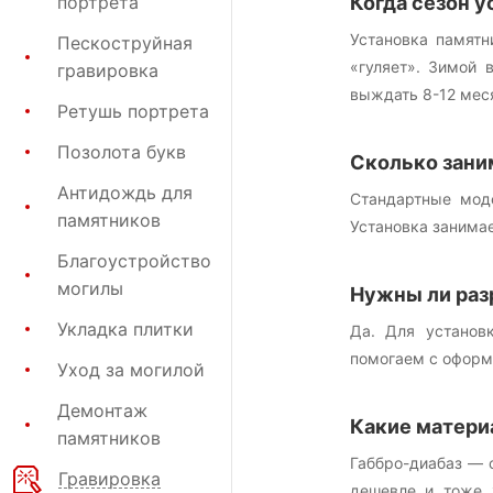
портрета
Когда сезон у
Установка памятн
Пескоструйная
«гуляет». Зимой 
гравировка
выждать 8-12 меся
Ретушь портрета
Позолота букв
Сколько зани
Антидождь для
Стандартные мод
памятников
Установка занимае
Благоустройство
могилы
Нужны ли раз
Укладка плитки
Да. Для установ
помогаем с оформ
Уход за могилой
Демонтаж
Какие матери
памятников
Габбро-диабаз — 
Гравировка
дешевле и тоже 