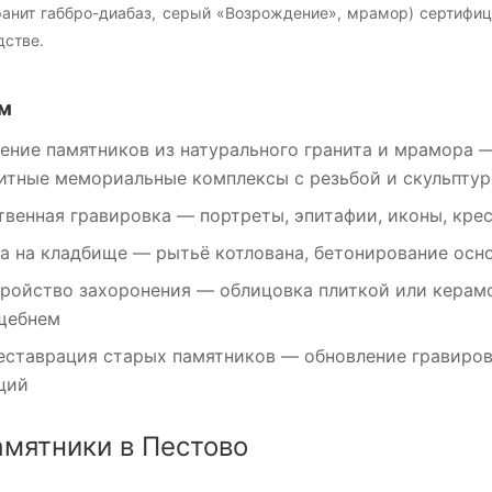
ранит габбро-диабаз, серый «Возрождение», мрамор) сертифиц
дстве.
м
ение памятников
из натурального гранита и мрамора —
литные мемориальные комплексы с резьбой и скульпту
венная гравировка
— портреты, эпитафии, иконы, крес
а на кладбище
— рытьё котлована, бетонирование осно
ройство захоронения
— облицовка плиткой или керамо
щебнем
еставрация
старых памятников — обновление гравиров
ций
амятники в Пестово