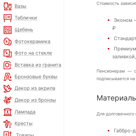
Стоимость зависит
Вазы
Таблички
Эконом
—
₽
Щебень
Стандар
Фотокерамика
Премиу
Фото на стекле
заливкой
Вставка из гранита
Пенсионерам — с
Бронзовые буквы
подписывается на 
Декор из акрила
Материал
Декор из бронзы
Лампада
Для долговечного 
Кресты
Габбро-д
Товары