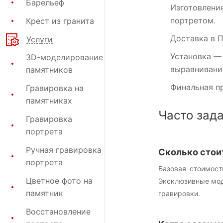
Барельеф
Изготовлени
портретом.
Крест из гранита
Доставка в 
Услуги
Установка
— 
3D-моделирование
выравнивание
памятников
Финальная п
Гравировка на
памятниках
Часто зад
Гравировка
портрета
Ручная гравировка
Сколько стои
портрета
Базовая стоимост
Цветное фото на
Эксклюзивные моде
памятник
гравировки.
Восстановление