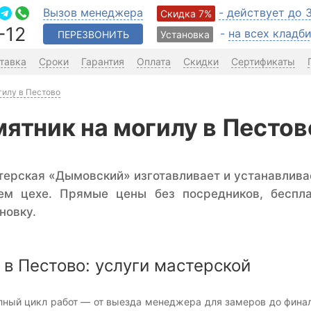
Вызов менеджера
- действует до 
Скидка 7%
-12
-
на всех клад
ПЕРЕЗВОНИТЬ
Установка
тавка
Сроки
Гарантия
Оплата
Скидки
Сертификаты
гилу в Пестово
мятник на могилу в Пестов
терская «Дымовский» изготавливает и устанавлива
ем цехе. Прямые цены без посредников, беспл
новку.
в Пестово: услуги мастерской
ный цикл работ — от выезда менеджера для замеров до финаль