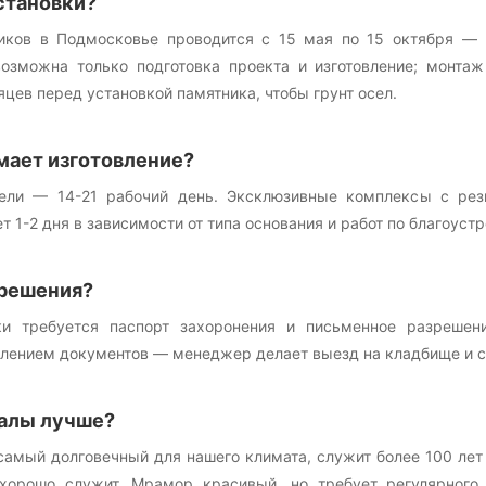
становки?
иков в Подмосковье проводится с 15 мая по 15 октября — в
возможна только подготовка проекта и изготовление; монта
цев перед установкой памятника, чтобы грунт осел.
мает изготовление?
ели — 14-21 рабочий день. Эксклюзивные комплексы с резь
т 1-2 дня в зависимости от типа основания и работ по благоустр
решения?
ки требуется паспорт захоронения и письменное разрешен
лением документов — менеджер делает выезд на кладбище и со
алы лучше?
самый долговечный для нашего климата, служит более 100 лет
хорошо служит. Мрамор красивый, но требует регулярного