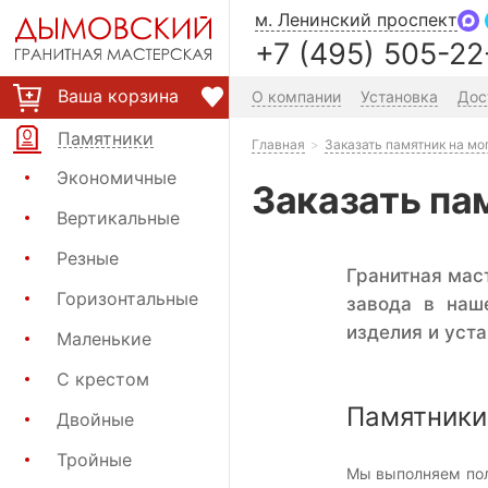
м. Ленинский проспект
+7 (495) 505-22
Ваша корзина
О компании
Установка
Дос
Памятники
Главная
Заказать памятник на мо
Экономичные
Заказать па
Вертикальные
Резные
Гранитная мас
Горизонтальные
завода в наш
изделия и уста
Маленькие
С крестом
Памятники 
Двойные
Тройные
Мы выполняем пол