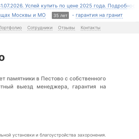
31.07.2026. Успей купить по цене 2025 года. Подробнос
бищах Москвы и МО
-
гарантия на гранит
35 лет
Портфолио
Сотрудники
Отзывы
Контакты
о
ет памятники в Пестово с собственного
атный выезд менеджера, гарантия на
ной установки и благоустройства захоронения.