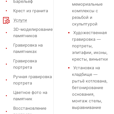
Барельеф
мемориальные
Крест из гранита
комплексы с
резьбой и
Услуги
скульптурой
3D-моделирование
Художественная
памятников
гравировка
—
Гравировка на
портреты,
памятниках
эпитафии, иконы,
кресты, виньетки
Гравировка
портрета
Установка на
кладбище
—
Ручная гравировка
рытьё котлована,
портрета
бетонирование
Цветное фото на
основания,
памятник
монтаж стелы,
выравнивание
Восстановление