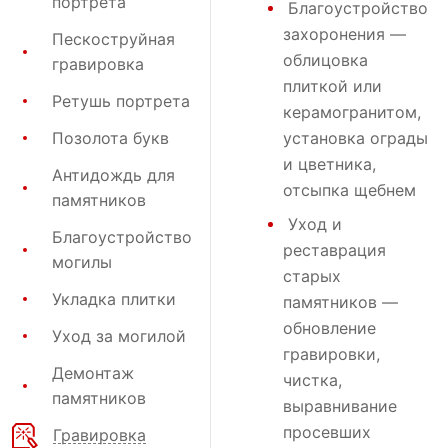
портрета
Благоустройство
захоронения
—
Пескоструйная
облицовка
гравировка
плиткой или
Ретушь портрета
керамогранитом,
Позолота букв
установка ограды
и цветника,
Антидождь для
отсыпка щебнем
памятников
Уход и
Благоустройство
реставрация
могилы
старых
Укладка плитки
памятников —
обновление
Уход за могилой
гравировки,
Демонтаж
чистка,
памятников
выравнивание
просевших
Гравировка