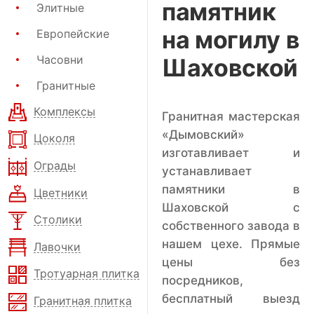
памятник
Элитные
на могилу в
Европейские
Часовни
Шаховской
Гранитные
Комплексы
Гранитная мастерская
«Дымовский»
Цоколя
изготавливает и
Ограды
устанавливает
памятники в
Цветники
Шаховской с
Столики
собственного завода в
нашем цехе. Прямые
Лавочки
цены без
Тротуарная плитка
посредников,
бесплатный выезд
Гранитная плитка