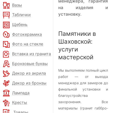
менеджера, гарантия
Вазы
на изделия и
установку.
Таблички
Щебень
Памятники в
Фотокерамика
Шаховской:
Фото на стекле
услуги
Вставка из гранита
мастерской
Бронзовые буквы
Мы выполняем полный цикл
Декор из акрила
работ — от выезда
Декор из бронзы
менеджера для замеров до
финальной установки и
Лампада
благоустройства
захоронения. Все
Кресты
материалы (гранит габбро-
Товары