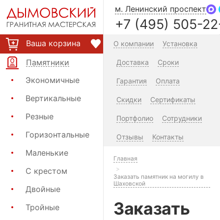
м. Ленинский проспект
+7 (495) 505-22
Ваша корзина
О компании
Установка
Памятники
Доставка
Сроки
Экономичные
Гарантия
Оплата
Вертикальные
Скидки
Сертификаты
Резные
Портфолио
Сотрудники
Горизонтальные
Отзывы
Контакты
Маленькие
Главная
С крестом
Заказать памятник на могилу в
Шаховской
Двойные
Заказать
Тройные