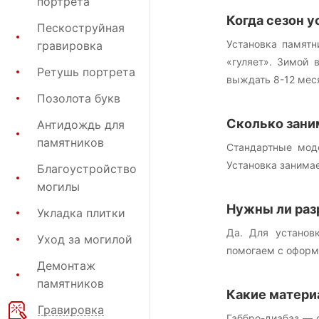
портрета
Когда сезон у
Пескоструйная
Установка памятн
гравировка
«гуляет». Зимой 
Ретушь портрета
выждать 8-12 меся
Позолота букв
Сколько зани
Антидождь для
памятников
Стандартные мод
Установка занимае
Благоустройство
могилы
Нужны ли раз
Укладка плитки
Да. Для установ
Уход за могилой
помогаем с оформ
Демонтаж
памятников
Какие матери
Гравировка
Габбро-диабаз — 