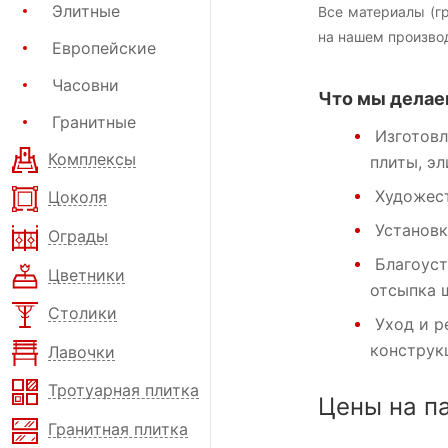
Элитные
Все материалы (г
на нашем произво
Европейские
Часовни
Что мы делае
Гранитные
Изготовл
Комплексы
плиты, э
Художест
Цоколя
Установк
Ограды
Благоуст
Цветники
отсыпка 
Столики
Уход и р
конструк
Лавочки
Тротуарная плитка
Цены на п
Гранитная плитка