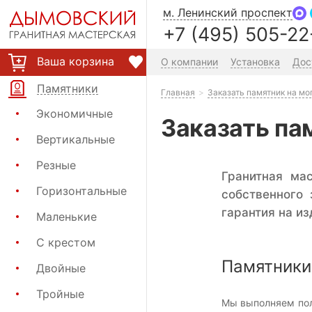
м. Ленинский проспект
+7 (495) 505-22
Ваша корзина
О компании
Установка
Дос
Памятники
Главная
Заказать памятник на мо
Экономичные
Заказать па
Вертикальные
Резные
Гранитная ма
Горизонтальные
собственного
гарантия на из
Маленькие
С крестом
Памятники 
Двойные
Тройные
Мы выполняем пол