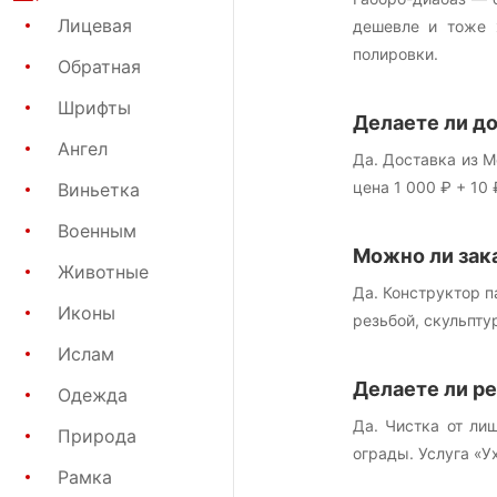
Лицевая
дешевле и тоже 
полировки.
Обратная
Шрифты
Делаете ли д
Ангел
Да. Доставка из М
цена 1 000 ₽ + 10
Виньетка
Военным
Можно ли зак
Животные
Да. Конструктор 
Иконы
резьбой, скульпту
Ислам
Делаете ли р
Одежда
Да. Чистка от ли
Природа
ограды. Услуга «У
Рамка