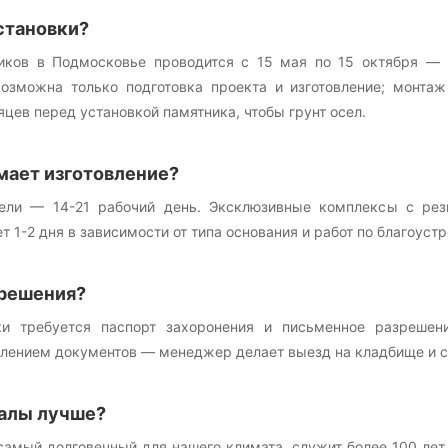
становки?
иков в Подмосковье проводится с 15 мая по 15 октября — в
возможна только подготовка проекта и изготовление; монта
цев перед установкой памятника, чтобы грунт осел.
мает изготовление?
ели — 14-21 рабочий день. Эксклюзивные комплексы с резь
т 1-2 дня в зависимости от типа основания и работ по благоустр
решения?
ки требуется паспорт захоронения и письменное разрешен
лением документов — менеджер делает выезд на кладбище и со
алы лучше?
самый долговечный для нашего климата, служит более 100 лет