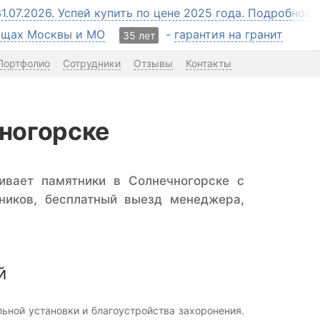
31.07.2026. Успей купить по цене 2025 года. Подробнос
бищах Москвы и МО
-
гарантия на гранит
35 лет
Портфолио
Сотрудники
Отзывы
Контакты
чногорске
ивает памятники в Солнечногорске с
ников, бесплатный выезд менеджера,
й
ной установки и благоустройства захоронения.