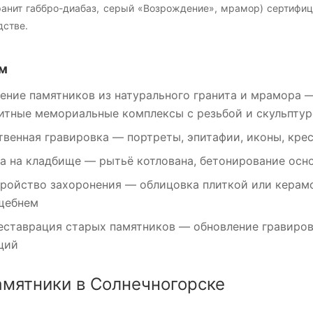
ранит габбро-диабаз, серый «Возрождение», мрамор) сертифиц
дстве.
м
ение памятников
из натурального гранита и мрамора —
литные мемориальные комплексы с резьбой и скульпту
венная гравировка
— портреты, эпитафии, иконы, крес
а на кладбище
— рытьё котлована, бетонирование осно
ройство захоронения
— облицовка плиткой или керамо
щебнем
еставрация
старых памятников — обновление гравиров
ций
амятники в Солнечногорске