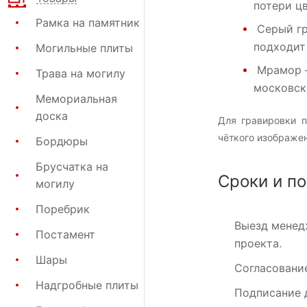
потери цв
Рамка на памятник
Серый г
подходит
Могильные плиты
Мрамор
Трава на могилу
московск
Мемориальная
доска
Для гравировки п
чёткого изображен
Бордюры
Брусчатка на
Сроки и по
могилу
Поребрик
Выезд менед
Постамент
проекта.
Шары
Согласовани
Надгробные плиты
Подписание 