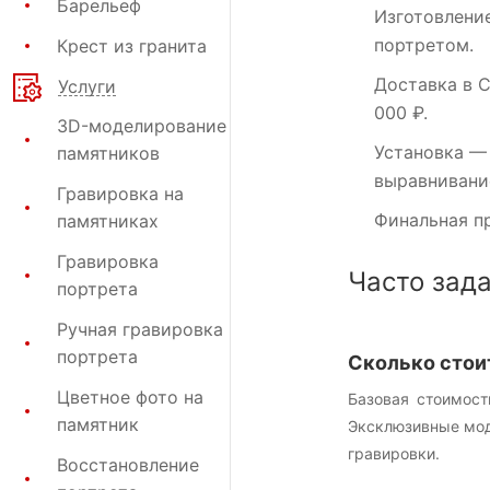
Барельеф
Изготовлени
портретом.
Крест из гранита
Доставка в 
Услуги
000 ₽.
3D-моделирование
Установка
— 
памятников
выравнивание
Гравировка на
Финальная п
памятниках
Гравировка
Часто зад
портрета
Ручная гравировка
портрета
Сколько стои
Цветное фото на
Базовая стоимост
памятник
Эксклюзивные моде
гравировки.
Восстановление