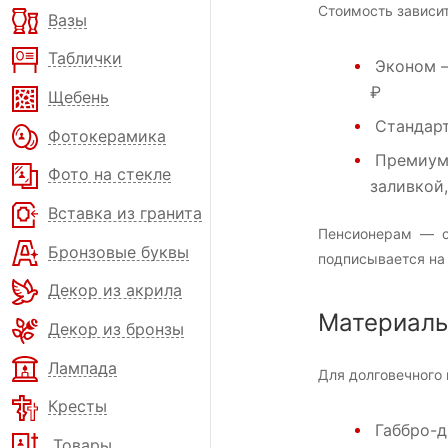
Стоимость зависит
Вазы
Таблички
Эконом
—
₽
Щебень
Стандар
Фотокерамика
Премиу
Фото на стекле
заливкой
Вставка из гранита
Пенсионерам — с
Бронзовые буквы
подписывается на 
Декор из акрила
Материал
Декор из бронзы
Лампада
Для долговечного 
Кресты
Габбро-д
Товары