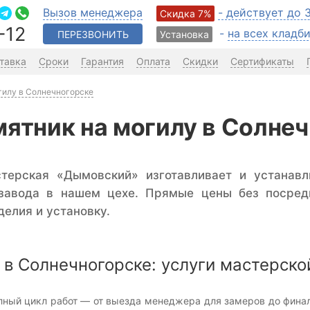
Вызов менеджера
- действует до 
Скидка 7%
-12
-
на всех клад
ПЕРЕЗВОНИТЬ
Установка
тавка
Сроки
Гарантия
Оплата
Скидки
Сертификаты
гилу в Солнечногорске
мятник на могилу в Солне
стерская «Дымовский» изготавливает и устанавл
 завода в нашем цехе. Прямые цены без посред
делия и установку.
в Солнечногорске: услуги мастерско
ный цикл работ — от выезда менеджера для замеров до финаль