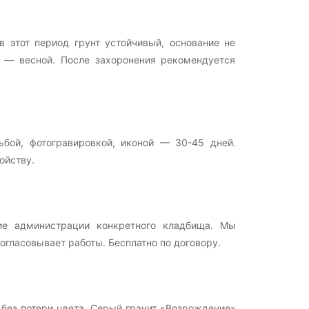
 этот период грунт устойчивый, основание не
ж — весной. После захоронения рекомендуется
бой, фотогравировкой, иконой — 30-45 дней.
ойству.
ие администрации конкретного кладбища. Мы
гласовывает работы. Бесплатно по договору.
 без потери цвета. Серый гранит «Возрождение»