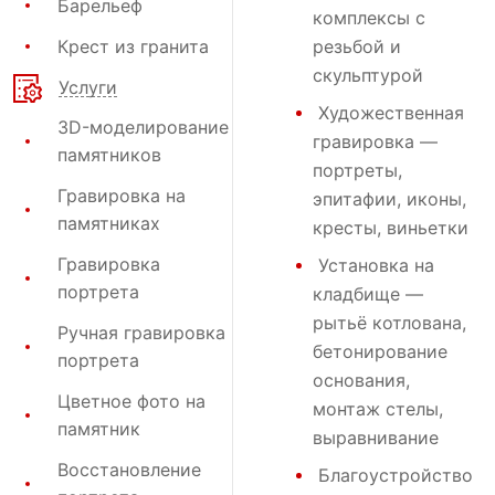
Барельеф
комплексы с
Крест из гранита
резьбой и
скульптурой
Услуги
Художественная
3D-моделирование
гравировка
—
памятников
портреты,
Гравировка на
эпитафии, иконы,
памятниках
кресты, виньетки
Гравировка
Установка на
портрета
кладбище
—
рытьё котлована,
Ручная гравировка
бетонирование
портрета
основания,
Цветное фото на
монтаж стелы,
памятник
выравнивание
Восстановление
Благоустройство