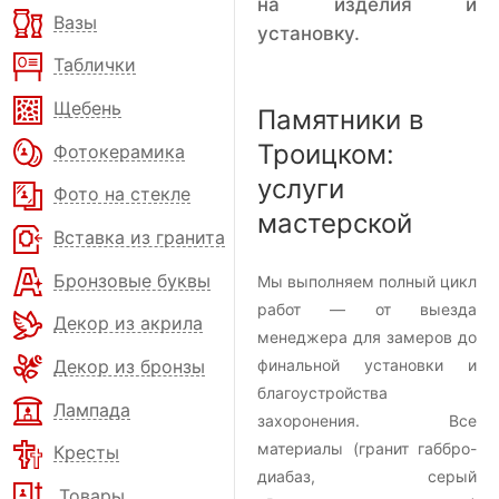
на изделия и
Вазы
установку.
Таблички
Щебень
Памятники в
Троицком:
Фотокерамика
услуги
Фото на стекле
мастерской
Вставка из гранита
Бронзовые буквы
Мы выполняем полный цикл
работ — от выезда
Декор из акрила
менеджера для замеров до
Декор из бронзы
финальной установки и
благоустройства
Лампада
захоронения. Все
материалы (гранит габбро-
Кресты
диабаз, серый
Товары