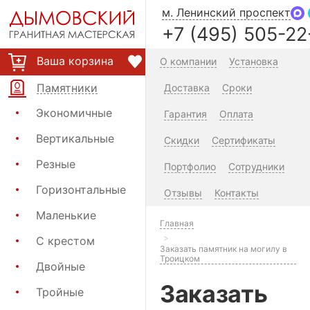
м. Ленинский проспект
+7 (495) 505-22
Ваша корзина
О компании
Установка
Памятники
Доставка
Сроки
Экономичные
Гарантия
Оплата
Вертикальные
Скидки
Сертификаты
Резные
Портфолио
Сотрудники
Горизонтальные
Отзывы
Контакты
Маленькие
Главная
С крестом
Заказать памятник на могилу в
Троицком
Двойные
Заказать
Тройные