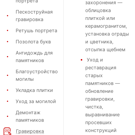
портрета
захоронения
—
облицовка
Пескоструйная
плиткой или
гравировка
керамогранитом,
Ретушь портрета
установка ограды
Позолота букв
и цветника,
отсыпка щебнем
Антидождь для
Уход и
памятников
реставрация
Благоустройство
старых
могилы
памятников —
Укладка плитки
обновление
гравировки,
Уход за могилой
чистка,
Демонтаж
выравнивание
памятников
просевших
конструкций
Гравировка