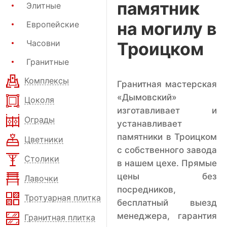
памятник
Элитные
на могилу в
Европейские
Часовни
Троицком
Гранитные
Комплексы
Гранитная мастерская
«Дымовский»
Цоколя
изготавливает и
Ограды
устанавливает
памятники в Троицком
Цветники
с собственного завода
Столики
в нашем цехе. Прямые
цены без
Лавочки
посредников,
Тротуарная плитка
бесплатный выезд
менеджера, гарантия
Гранитная плитка