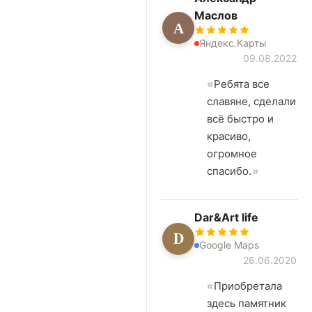
Маслов
А
Яндекс.Карты
09.08.2022
Ребята все
славяне, сделали
всё быстро и
красиво,
огромное
спасибо.
Dar&Art life
D
Google Maps
26.06.2020
Приобретала
здесь памятник