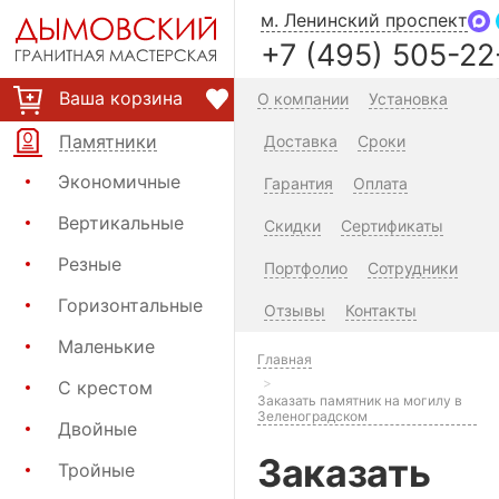
м. Ленинский проспект
+7 (495) 505-22
Ваша корзина
О компании
Установка
Памятники
Доставка
Сроки
Экономичные
Гарантия
Оплата
Вертикальные
Скидки
Сертификаты
Резные
Портфолио
Сотрудники
Горизонтальные
Отзывы
Контакты
Маленькие
Главная
С крестом
Заказать памятник на могилу в
Зеленоградском
Двойные
Заказать
Тройные