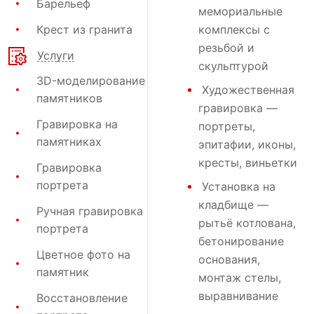
Барельеф
мемориальные
Крест из гранита
комплексы с
резьбой и
Услуги
скульптурой
3D-моделирование
Художественная
памятников
гравировка
—
Гравировка на
портреты,
памятниках
эпитафии, иконы,
кресты, виньетки
Гравировка
портрета
Установка на
кладбище
—
Ручная гравировка
рытьё котлована,
портрета
бетонирование
Цветное фото на
основания,
памятник
монтаж стелы,
выравнивание
Восстановление