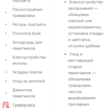
портрета
Благоустройство
захоронения
—
Пескоструйная
облицовка
гравировка
плиткой или
Ретушь портрета
керамогранитом,
Позолота букв
установка ограды
и цветника,
Антидождь для
отсыпка щебнем
памятников
Уход и
Благоустройство
реставрация
могилы
старых
Укладка плитки
памятников —
обновление
Уход за могилой
гравировки,
Демонтаж
чистка,
памятников
выравнивание
просевших
Гравировка