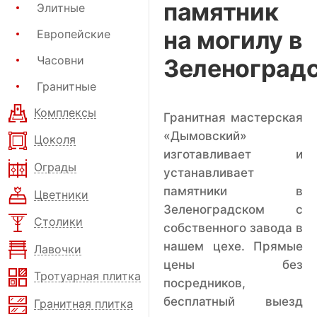
памятник
Элитные
на могилу в
Европейские
Часовни
Зеленоград
Гранитные
Комплексы
Гранитная мастерская
«Дымовский»
Цоколя
изготавливает и
Ограды
устанавливает
памятники в
Цветники
Зеленоградском с
Столики
собственного завода в
нашем цехе. Прямые
Лавочки
цены без
Тротуарная плитка
посредников,
бесплатный выезд
Гранитная плитка