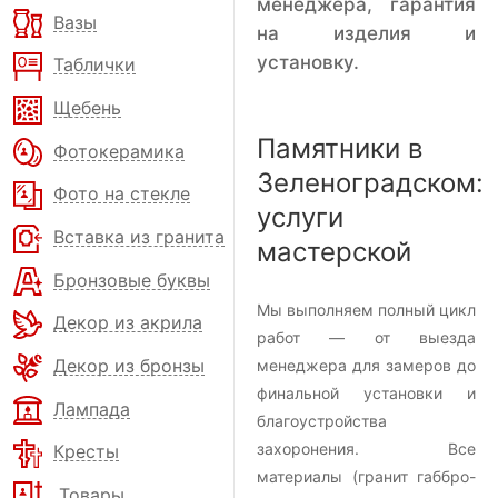
менеджера, гарантия
Вазы
на изделия и
установку.
Таблички
Щебень
Памятники в
Фотокерамика
Зеленоградском:
Фото на стекле
услуги
Вставка из гранита
мастерской
Бронзовые буквы
Мы выполняем полный цикл
Декор из акрила
работ — от выезда
Декор из бронзы
менеджера для замеров до
финальной установки и
Лампада
благоустройства
захоронения. Все
Кресты
материалы (гранит габбро-
Товары