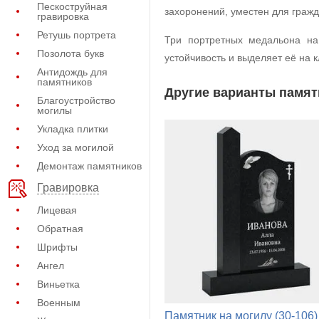
Пескоструйная
захоронений, уместен для гражд
гравировка
Ретушь портрета
Три портретных медальона на
Позолота букв
устойчивость и выделяет её на
Антидождь для
памятников
Другие варианты памят
Благоустройство
могилы
Укладка плитки
Уход за могилой
Демонтаж памятников
Гравировка
Лицевая
Обратная
Шрифты
Ангел
Виньетка
Военным
Памятник на могилу (30-106)