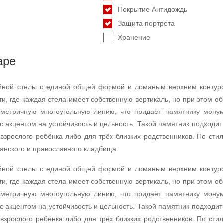
Покрытие Антидождь
Защита портрета
Хранение
аре
йной стелы с единой общей формой и ломаным верхним контуром
ти, где каждая стела имеет собственную вертикаль, но при этом 
етричную многоугольную линию, что придаёт памятнику монуме
 с акцентом на устойчивость и цельность. Такой памятник подходи
взрослого ребёнка либо для трёх близких родственников. По стил
анского и православного кладбища.
йной стелы с единой общей формой и ломаным верхним контуром
ти, где каждая стела имеет собственную вертикаль, но при этом 
етричную многоугольную линию, что придаёт памятнику монуме
 с акцентом на устойчивость и цельность. Такой памятник подходи
взрослого ребёнка либо для трёх близких родственников. По стил