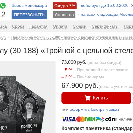
Вызов менеджера
- действует до 15.08.2026.
Скидка 7%
12
-
на всех кладбищах Москв
Установка
ПЕРЕЗВОНИТЬ
авка
Сроки
Гарантия
Оплата
Скидки
Сертификаты
Пор
гилу
Памятник на могилу (30-188) «Тройной с цельной стелой и ломаным в
лу (30-188) «Тройной с цельной сте
73.000 руб.
(цена без скидки)
– 5 %
– При полной оплате заказа
– 2 %
– Пенсионерам
67.900 руб.
(цена с учетом с
Купить
или
оформить быстрый заказ
и налич
Комплект памятника (стандар