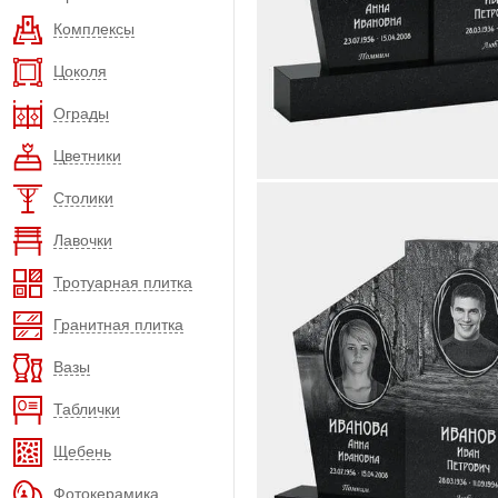
Комплексы
Цоколя
Ограды
Цветники
Столики
Лавочки
Тротуарная плитка
Гранитная плитка
Вазы
Таблички
Щебень
Фотокерамика