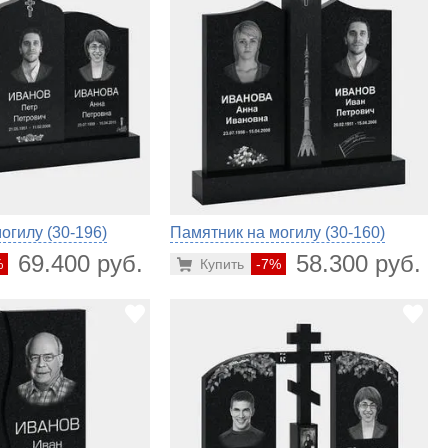
огилу (30-196)
Памятник на могилу (30-160)
69.400 руб.
58.300 руб.
%
Купить
-7%