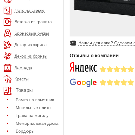
Фото на стекле
Вставка из гранита
Бронзовые буквы
Нашли дешевле? Сделаем с
Декор из акрила
Отзывы о компании
Декор из бронзы
Лампада
Кресты
Товары
Рамка на памятник
Могильные плиты
Трава на могилу
Мемориальная доска
Бордюры