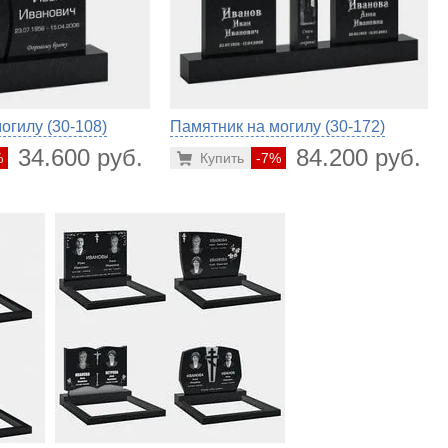
огилу (30-108)
Памятник на могилу (30-172)
34.600 руб.
84.200 руб.
%
Купить
-7%