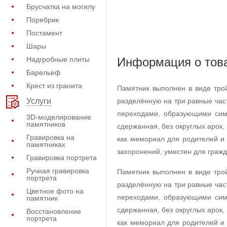
Брусчатка на могилу
Поребрик
Постамент
Шары
Надгробные плиты
Информация о тов
Барельеф
Крест из гранита
Памятник выполнен в виде тро
разделённую на три равные час
Услуги
переходами, образующими симм
3D-моделирование
памятников
сдержанная, без округлых арок,
Гравировка на
как мемориал для родителей и 
памятниках
захоронений, уместен для гражд
Гравировка портрета
Ручная гравировка
Памятник выполнен в виде тро
портрета
разделённую на три равные час
Цветное фото на
переходами, образующими симм
памятник
сдержанная, без округлых арок,
Восстановление
портрета
как мемориал для родителей и 