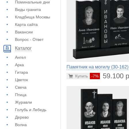
Поминальные дни
Виды гранита
Кладбища Москвы
Карта сайта
Вакансии
Вопрос - Ответ
Каталог
Ангел
Арка
Памятник на могилу (30-162)
Гитара
59.100 р
Купить
-7%
Цветок
Свеча
Птица
Журавли
Голубь и Лебедь
Дерево
Волна