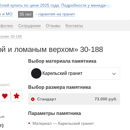
 Успей купить по цене 2025 года. Подробности у менеджера!
ы и МО
-
гарантия на гранит
35 лет
тфолио
Сотрудники
Отзывы
Контакты
ерхом» 30-188
лой и ломаным верхом» 30-188
Выбор материала памятника
Карельский гранит
кидки)
Выбор размера памятника
Стандарт
73.000 руб.
Параметры памятника
ные
Материал — Карельский гранит
т)