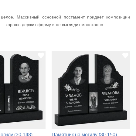
 целое. Массивный основной постамент придаёт композиции
м — хорошо держит форму и не выглядит монотонно.
огилу (30-148)
Памятник на могилу (30-150)