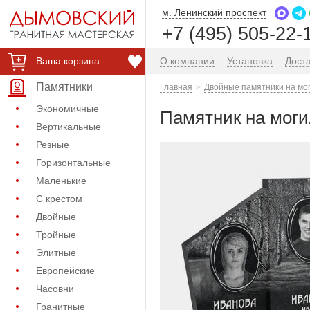
м. Ленинский проспект
+7 (495) 505-22-
Ваша корзина
О компании
Установка
Дост
Памятники
Главная
Двойные памятники на мо
Экономичные
Памятник на моги
Вертикальные
Резные
Горизонтальные
Маленькие
С крестом
Двойные
Тройные
Элитные
Европейские
Часовни
Гранитные