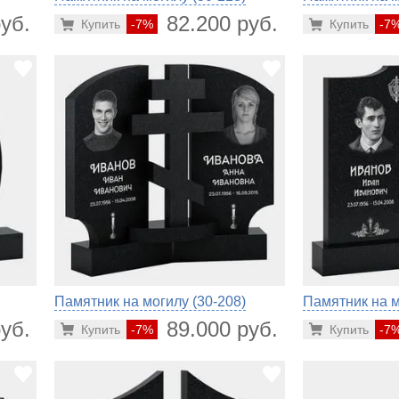
уб.
82.200 руб.
Купить
-7%
Купить
-7
Памятник на могилу (30-208)
Памятник на м
уб.
89.000 руб.
Купить
-7%
Купить
-7