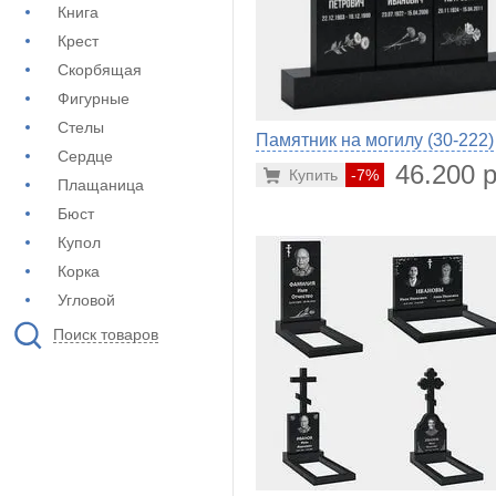
Книга
Крест
Скорбящая
Фигурные
Стелы
Памятник на могилу (30-222)
Сердце
46.200 р
Купить
-7%
Плащаница
Бюст
Купол
Корка
Угловой
Поиск товаров