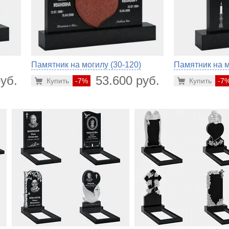
Памятник на могилу (30-120)
Памятник на м
уб.
53.600 руб.
Купить
-7%
Купить
-7