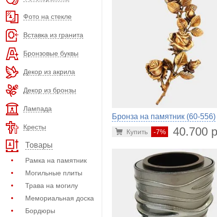
Фото на стекле
Вставка из гранита
Бронзовые буквы
Декор из акрила
Декор из бронзы
Лампада
Бронза на памятник (60-556)
Кресты
40.700 р
Купить
-7%
Товары
Рамка на памятник
Могильные плиты
Трава на могилу
Мемориальная доска
Бордюры