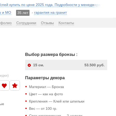
 Успей купить по цене 2025 года. Подробности у менеджера!
ы и МО
-
гарантия на гранит
35 лет
тфолио
Сотрудники
Отзывы
Контакты
Выбор размера бронзы :
15
см.
53.500 руб.
кидки)
Параметры декора
Материал — Бронза
Цвет — как на фото
Крепления — Клей или шпильки
ные
Вес — от 100 гр.
Срок изготовления — 2 недели