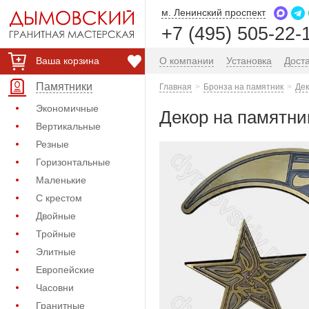
м. Ленинский проспект
+7 (495) 505-22-
Ваша корзина
О компании
Установка
Дост
Памятники
Главная
Бронза на памятник
Дек
Экономичные
Декор на памятник
Вертикальные
Резные
Горизонтальные
Маленькие
С крестом
Двойные
Тройные
Элитные
Европейские
Часовни
Гранитные