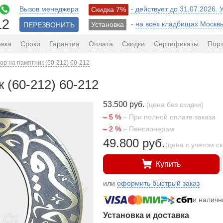
Вызов менеджера
- действует до 31.07.2026.
Скидка 7%
12
-
на всех кладбищах Москв
Установка
ПЕРЕЗВОНИТЬ
авка
Сроки
Гарантия
Оплата
Скидки
Сертификаты
Пор
ор на памятник (60-212) 60-212
 (60-212) 60-212
53.500 руб.
(цена без скидки)
– 5 %
– При полной оплате заказа
– 2 %
– Пенсионерам
49.800 руб.
(цена с учетом с
Купить
или
оформить быстрый заказ
и налич
Установка и доставка