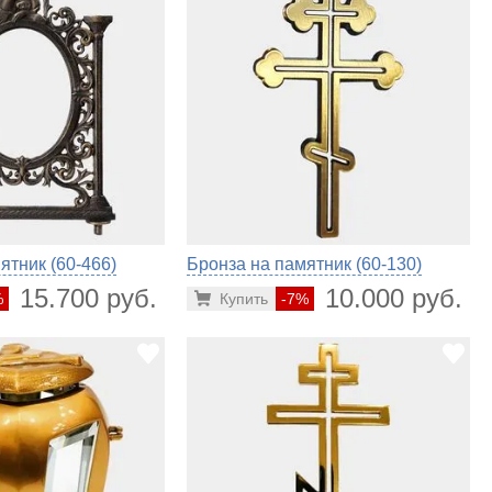
ятник (60-466)
Бронза на памятник (60-130)
15.700 руб.
10.000 руб.
%
Купить
-7%