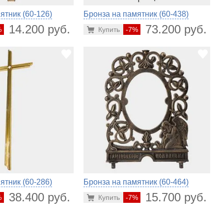
ятник (60-126)
Бронза на памятник (60-438)
14.200 руб.
73.200 руб.
%
Купить
-7%
ятник (60-286)
Бронза на памятник (60-464)
38.400 руб.
15.700 руб.
%
Купить
-7%