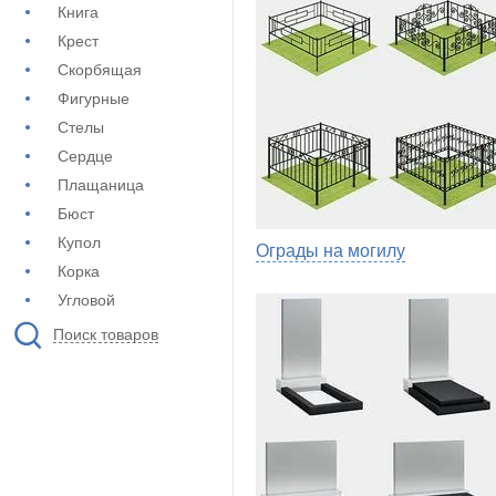
Книга
Крест
Скорбящая
Фигурные
Стелы
Сердце
Плащаница
Бюст
Купол
Ограды на могилу
Корка
Угловой
Поиск товаров