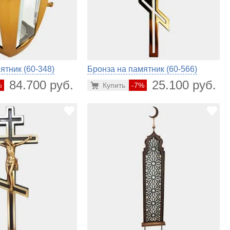
ятник (60-348)
Бронза на памятник (60-566)
84.700 руб.
25.100 руб.
%
Купить
-7%