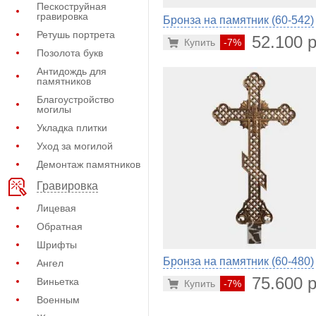
Пескоструйная
гравировка
Бронза на памятник (60-542)
Ретушь портрета
52.100 р
Купить
-7%
Позолота букв
Антидождь для
памятников
Благоустройство
могилы
Укладка плитки
Уход за могилой
Демонтаж памятников
Гравировка
Лицевая
Обратная
Шрифты
Бронза на памятник (60-480)
Ангел
75.600 р
Виньетка
Купить
-7%
Военным