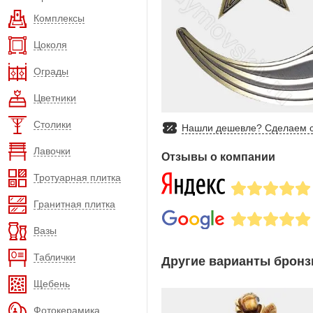
Комплексы
Цоколя
Ограды
Цветники
Столики
Нашли дешевле? Сделаем с
Лавочки
Отзывы о компании
Тротуарная плитка
Гранитная плитка
Вазы
Таблички
Другие варианты бронз
Щебень
Фотокерамика