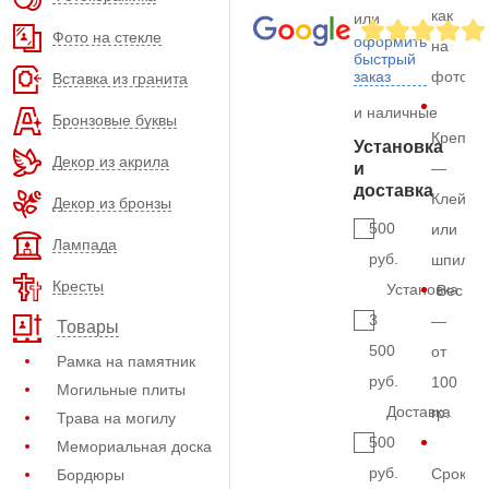
как
или
Фото на стекле
оформить
на
быстрый
заказ
фото
Вставка из гранита
и наличные
Бронзовые буквы
Крепле
Установка
Декор из акрила
и
—
доставка
Клей
Декор из бронзы
500
или
Лампада
руб.
шпильк
Кресты
Установка
Вес
3
—
Товары
500
от
Рамка на памятник
руб.
100
Могильные плиты
Доставка
гр.
Трава на могилу
500
Мемориальная доска
руб.
Срок
Бордюры