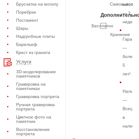
Брусчатка на могилу
Самовывоз
изготов
Поребрик
— 2
Дополнительн
Постамент
недели
Бесплатно
Шары
Хранение
Надгробные плиты
Гарант
Барельеф
—
Крест из гранита
более
Услуги
5
3D-моделирование
лет!
памятников
Гравировка на
памятниках
Наличи
Гравировка портрета
—
Ручная гравировка
Всегда
портрета
Цветное фото на
в
памятник
наличи
Восстановление
портрета