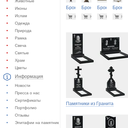
Животные
Бронза
Бронза
Бронза
Бронза
Иконы
на
на
на
на
43.200 р
56.
Ислам
Купить
Купить
-7%
Купить
-7%
Куп
-7
памятник
памятник
памятник
памятн
Одежда
(60-468)
(60-520)
(60-462)
(60-422
Природа
Рамка
Свеча
Святые
Храм
Цветы
Информация
Новости
Пресса о нас
Сертификаты
Памятники из Гранита
Портфолио
Отзывы
Эпитафии на памятник