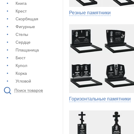
Книга
Крест
Резные памятники
Скорбящая
Фигурные
Стелы
Сердце
Плащаница
Бюст
Купол
Корка
Угловой
Поиск товаров
Горизонтальные памятники