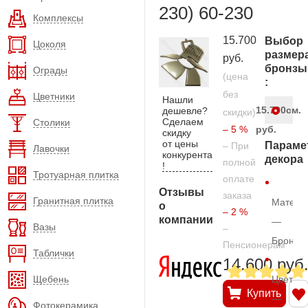
230) 60-230
Комплексы
15.700
Выбор
Цоколя
размер
руб.
бронзы
Ограды
(цена
:
без
Цветники
Нашли
15.700
см.
дешевле?
скидки)
Сделаем
Столики
– 5 %
руб.
скидку
от цены
Параме
– При
Лавочки
конкурента
декора
полной
!
Тротуарная плитка
оплате
Отзывы
заказа
Гранитная плитка
Матери
о
– 2 %
компании
—
Вазы
–
Бронза
Пенсионерам
Таблички
14.600 руб
Щебень
Цвет
Купить
—
Фотокерамика