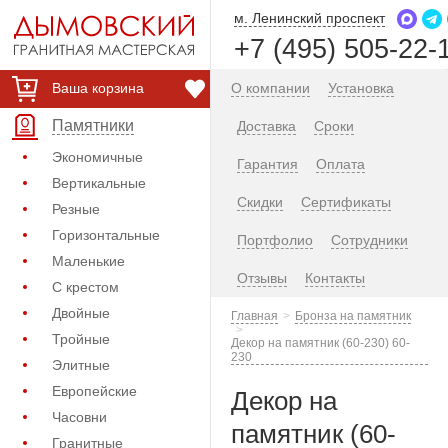
м. Ленинский проспект
+7 (495) 505-22-
Ваша корзина
О компании
Установка
Памятники
Доставка
Сроки
Экономичные
Гарантия
Оплата
Вертикальные
Скидки
Сертификаты
Резные
Горизонтальные
Портфолио
Сотрудники
Маленькие
Отзывы
Контакты
С крестом
Двойные
Главная
Бронза на памятник
Тройные
Декор на памятник (60-230) 60-
230
Элитные
Европейские
Декор на
Часовни
памятник (60-
Гранитные