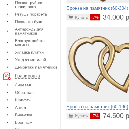
Пескоструйная
гравировка
Бронза на памятник (60-304)
Ретушь портрета
34.000 р
Купить
-7%
Позолота букв
Антидождь для
памятников
Благоустройство
могилы
Укладка плитки
Уход за могилой
Демонтаж памятников
Гравировка
Лицевая
Обратная
Шрифты
Бронза на памятник (60-196)
Ангел
74.500 р
Виньетка
Купить
-7%
Военным