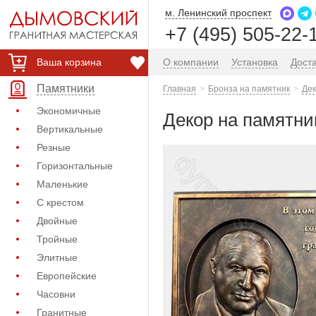
м. Ленинский проспект
+7 (495) 505-22-
Ваша корзина
О компании
Установка
Дост
Памятники
Главная
Бронза на памятник
Дек
Экономичные
Декор на памятник
Вертикальные
Резные
Горизонтальные
Маленькие
С крестом
Двойные
Тройные
Элитные
Европейские
Часовни
Гранитные