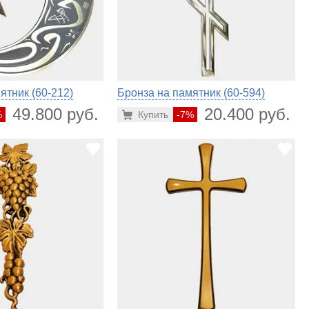
ятник (60-212)
Бронза на памятник (60-594)
49.800 руб.
20.400 руб.
%
Купить
-7%