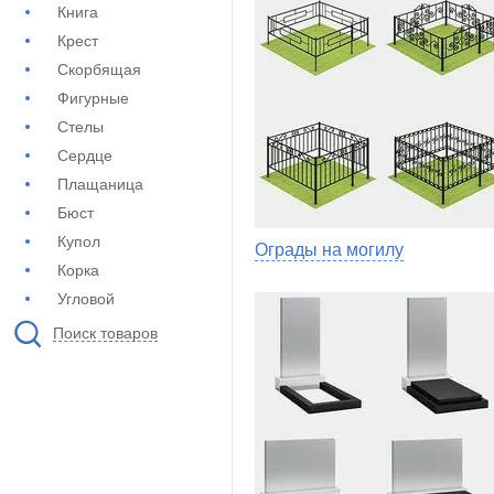
Книга
Крест
Скорбящая
Фигурные
Стелы
Сердце
Плащаница
Бюст
Купол
Ограды на могилу
Корка
Угловой
Поиск товаров