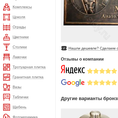
Комплексы
Цоколя
Ограды
Цветники
Столики
Нашли дешевле? Сделаем с
Лавочки
Отзывы о компании
Тротуарная плитка
Гранитная плитка
Вазы
Таблички
Другие варианты бронз
Щебень
Фотокерамика