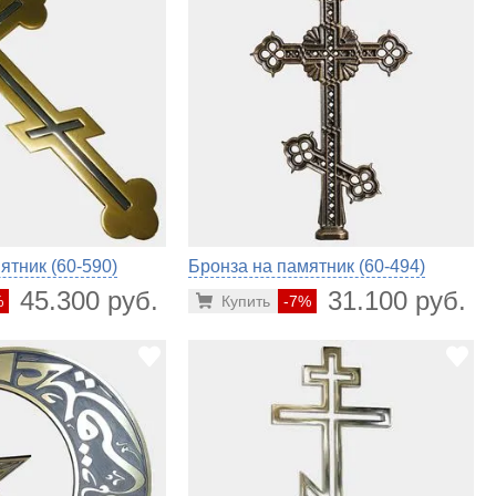
ятник (60-590)
Бронза на памятник (60-494)
45.300 руб.
31.100 руб.
%
Купить
-7%