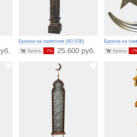
Бронза на памятник (60-536)
Бронза на пам
уб.
25.600 руб.
Купить
-7%
Купить
-7