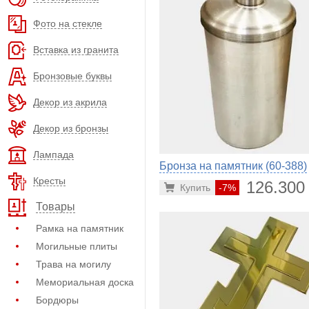
Фото на стекле
Вставка из гранита
Бронзовые буквы
Декор из акрила
Декор из бронзы
Лампада
Бронза на памятник (60-388)
Кресты
126.300
Купить
-7%
Товары
Рамка на памятник
Могильные плиты
Трава на могилу
Мемориальная доска
Бордюры