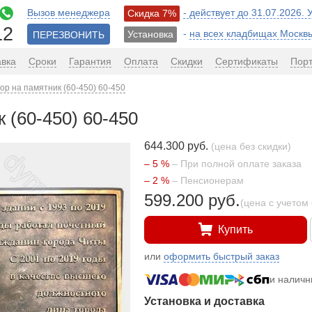
Вызов менеджера
- действует до 31.07.2026.
Скидка 7%
12
-
на всех кладбищах Москв
Установка
ПЕРЕЗВОНИТЬ
авка
Сроки
Гарантия
Оплата
Скидки
Сертификаты
Пор
ор на памятник (60-450) 60-450
 (60-450) 60-450
644.300 руб.
(цена без скидки)
– 5 %
– При полной оплате заказа
– 2 %
– Пенсионерам
599.200 руб.
(цена с учетом 
Купить
или
оформить быстрый заказ
и налич
Установка и доставка