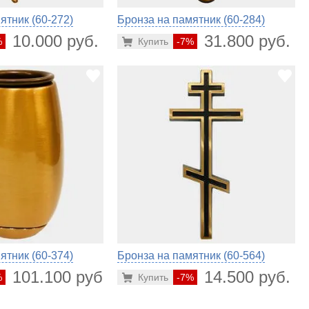
ятник (60-272)
Бронза на памятник (60-284)
10.000 руб.
31.800 руб.
%
Купить
-7%
ятник (60-374)
Бронза на памятник (60-564)
101.100 руб.
14.500 руб.
%
Купить
-7%