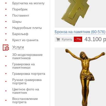
Брусчатка на могилу
Поребрик
Постамент
Шары
Надгробные плиты
Бронза на памятник (60-576)
Барельеф
43.100 р
Купить
-7%
Крест из гранита
Услуги
3D-моделирование
памятников
Гравировка на
памятниках
Гравировка портрета
Ручная гравировка
портрета
Цветное фото на
памятник
Восстановление
портрета