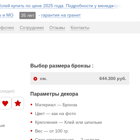
 Успей купить по цене 2025 года. Подробности у менеджера!
ы и МО
-
гарантия на гранит
35 лет
тфолио
Сотрудники
Отзывы
Контакты
Выбор размера бронзы :
см.
644.300 руб.
скидки)
Параметры декора
Материал — Бронза
Цвет — как на фото
Крепления — Клей или шпильки
ные
Вес — от 100 гр.
Срок изготовления — 2 недели