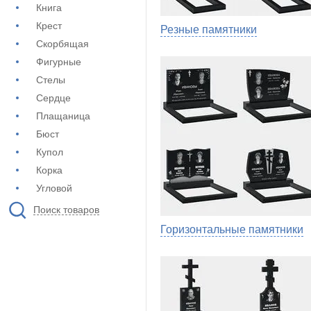
Книга
Крест
Резные памятники
Скорбящая
Фигурные
Стелы
Сердце
Плащаница
Бюст
Купол
Корка
Угловой
Поиск товаров
Горизонтальные памятники