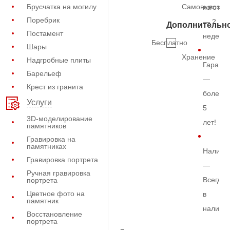
Брусчатка на могилу
Самовывоз
изготов
Поребрик
— 2
Дополнительн
Постамент
недели
Бесплатно
Шары
Хранение
Надгробные плиты
Гарант
Барельеф
—
Крест из гранита
более
Услуги
5
3D-моделирование
лет!
памятников
Гравировка на
памятниках
Наличи
Гравировка портрета
—
Ручная гравировка
Всегда
портрета
Цветное фото на
в
памятник
наличи
Восстановление
портрета