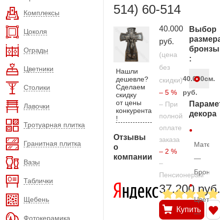
514) 60-514
Комплексы
40.000
Выбор
Цоколя
размер
руб.
бронзы
Ограды
(цена
:
без
Цветники
Нашли
40.000
см.
дешевле?
скидки)
Сделаем
Столики
– 5 %
руб.
скидку
от цены
Параме
– При
Лавочки
конкурента
декора
полной
!
Тротуарная плитка
оплате
Отзывы
заказа
Гранитная плитка
Матери
о
– 2 %
компании
—
Вазы
–
Бронза
Пенсионерам
Таблички
37.200 руб
Щебень
Цвет
Купить
—
Фотокерамика