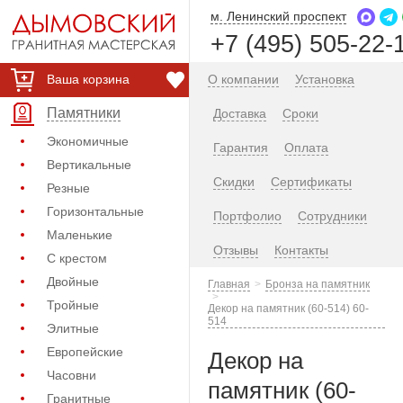
м. Ленинский проспект
+7 (495) 505-22-
Ваша корзина
О компании
Установка
Памятники
Доставка
Сроки
Экономичные
Гарантия
Оплата
Вертикальные
Скидки
Сертификаты
Резные
Горизонтальные
Портфолио
Сотрудники
Маленькие
Отзывы
Контакты
С крестом
Двойные
Главная
Бронза на памятник
Тройные
Декор на памятник (60-514) 60-
514
Элитные
Европейские
Декор на
Часовни
памятник (60-
Гранитные