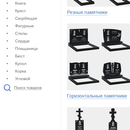
Книга
Крест
Резные памятники
Скорбящая
Фигурные
Стелы
Сердце
Плащаница
Бюст
Купол
Корка
Угловой
Поиск товаров
Горизонтальные памятники