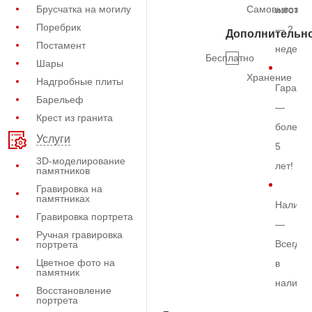
Брусчатка на могилу
Самовывоз
изготов
Поребрик
— 2
Дополнительн
Постамент
недели
Бесплатно
Шары
Хранение
Надгробные плиты
Гарант
Барельеф
—
Крест из гранита
более
Услуги
5
3D-моделирование
лет!
памятников
Гравировка на
памятниках
Наличи
Гравировка портрета
—
Ручная гравировка
Всегда
портрета
Цветное фото на
в
памятник
наличи
Восстановление
портрета