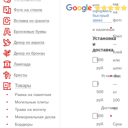
как
или
Фото на стекле
оформить
на
быстрый
заказ
фото
Вставка из гранита
и наличные
Бронзовые буквы
Крепле
Установка
Декор из акрила
и
—
доставка
Клей
Декор из бронзы
500
или
Лампада
руб.
шпильк
Кресты
Установка
Вес
3
—
Товары
500
от
Рамка на памятник
руб.
100
Могильные плиты
Доставка
гр.
Трава на могилу
500
Мемориальная доска
руб.
Срок
Бордюры