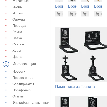
Животные
Бронза
Бронза
Бронза
Бронза
Иконы
на
на
на
на
13.900 р
156
Ислам
Купить
Купить
-7%
Купить
-7%
Куп
-7
памятник
памятник
памятник
памятн
Одежда
(60-132)
(60-454)
(60-250)
(60-274
Природа
Рамка
Свеча
Святые
Храм
Цветы
Информация
Новости
Пресса о нас
Сертификаты
Памятники из Гранита
Портфолио
Отзывы
Эпитафии на памятник