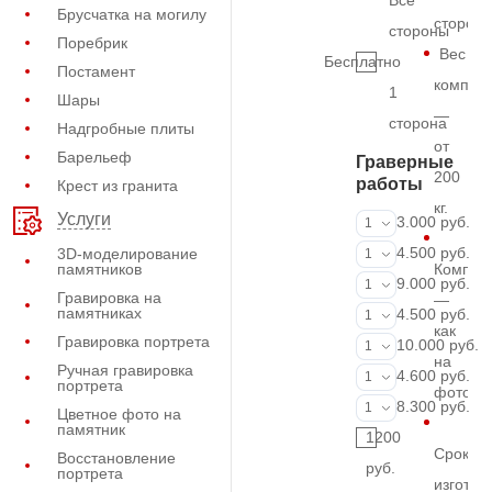
Все
Брусчатка на могилу
сторон
стороны
Поребрик
Вес
Бесплатно
Постамент
комплек
1
Шары
—
сторона
Надгробные плиты
от
Барельеф
Граверные
200
работы
Крест из гранита
кг.
Услуги
ФИО и даты (
3.000 руб.
1
ФИО и даты (
4.500 руб.
3D-моделирование
1
памятников
Компле
ФИО и даты (
9.000 руб.
1
Гравировка на
—
памятниках
Портрет (Грав
4.500 руб.
1
как
Гравировка портрета
Портрет (Ручн
10.000 руб.
1
на
Ручная гравировка
Фотокерамик
4.600 руб.
1
портрета
фото
Фото на стекл
8.300 руб.
1
Цветное фото на
памятник
1200
Срок
Восстановление
руб.
портрета
изготов