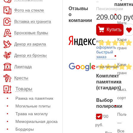
–
памятн
Отзывы
Пенсионерам
Фото на стекле
о
209.000 ру
компании
Вставка из гранита
Матери
Купить
—
Бронзовые буквы
Карельс
или
Декор из акрила
оформить
гранит
быстрый
Декор из бронзы
заказ
Качеств
Лампада
и наличные
гранита
Комплект
Кресты
—
памятника
(стандарт)
Товары
Высший
сорт
Рамка на памятник
Выбор
Могильные плиты
полировки
Трава на могилу
Полиро
33.700
Мемориальная доска
—
руб.
Бордюры
Все