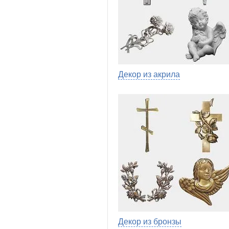
Декор из акрила
Декор из бронзы