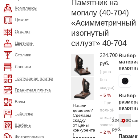
Памятник на
Комплексы
могилу (40-704)
Цоколя
«Асимметричный
изогнутый
Ограды
силуэт» 40-704
Цветники
Столики
224.700
Выбор
матери
руб.
Лавочки
памятн
(цена
Тротуарная плитка
без
Карельский гранит
скидки)
Гранитная плитка
– 5 %
Выбор
Вазы
размер
– При
Нашли
памятн
полной
дешевле?
Таблички
Сделаем
оплате
скидку
224.700
Ста
заказа
Щебень
от цены
руб.
конкурента
– 2 %
!
Параме
Фотокерамика