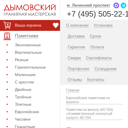
м. Ленинский проспект
+7 (495) 505-22-
Ваша корзина
О компании
Установка
Памятники
Доставка
Сроки
Экономичные
Гарантия
Оплата
Вертикальные
Скидки
Сертификаты
Резные
Горизонтальные
Портфолио
Сотрудники
Маленькие
Отзывы
Контакты
С крестом
Двойные
Главная
Тройные
Европейские памятники из
гранита
Элитные
Памятник на могилу (40-704)
Европейские
«Асимметричный изогнутый
силуэт» 40-704
Часовни
Гранитные