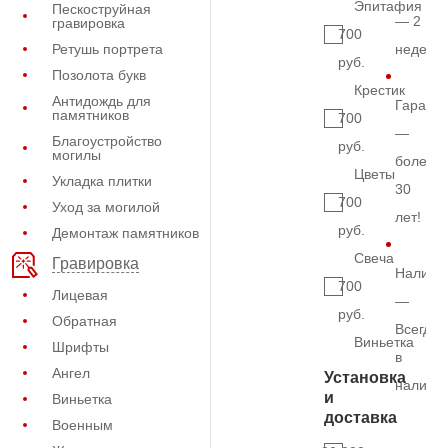
Эпитафия
Пескоструйная
— 2
гравировка
700
Ретушь портрета
недели
руб.
Позолота букв
Крестик
Антидождь для
Гарант
памятников
700
—
Благоустройство
руб.
могилы
более
Цветы
Укладка плитки
30
700
Уход за могилой
лет!
руб.
Демонтаж памятников
Свеча
Гравировка
Наличи
700
Лицевая
—
руб.
Обратная
Всегда
Виньетка
Шрифты
в
Ангел
Установка
наличи
и
Виньетка
доставка
Военным