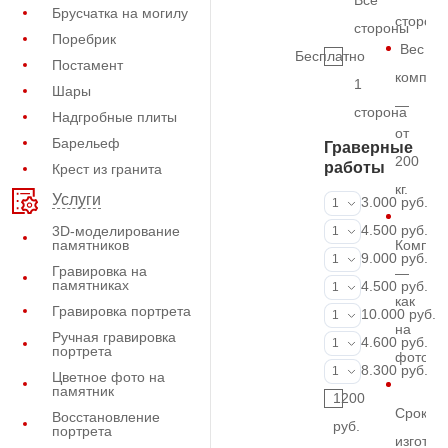
Все
Брусчатка на могилу
сторон
стороны
Поребрик
Вес
Бесплатно
Постамент
комплек
1
Шары
—
сторона
Надгробные плиты
от
Барельеф
Граверные
200
работы
Крест из гранита
кг.
Услуги
ФИО и даты (
3.000 руб.
1
ФИО и даты (
4.500 руб.
3D-моделирование
1
памятников
Компле
ФИО и даты (
9.000 руб.
1
Гравировка на
—
памятниках
Портрет (Грав
4.500 руб.
1
как
Гравировка портрета
Портрет (Ручн
10.000 руб.
1
на
Ручная гравировка
Фотокерамик
4.600 руб.
1
портрета
фото
Фото на стекл
8.300 руб.
1
Цветное фото на
памятник
1200
Срок
Восстановление
руб.
портрета
изготов