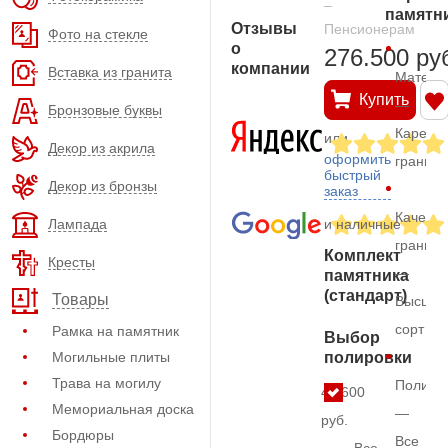
–
памятн
Отзывы
Пенсионерам
Фото на стекле
о
276.500 ру
компании
Вставка из гранита
Матери
Купить
—
Бронзовые буквы
Карельс
или
Декор из акрила
оформить
гранит
быстрый
Декор из бронзы
заказ
Качеств
Лампада
и наличные
гранита
Комплект
Кресты
—
памятника
(стандарт)
Товары
Высший
сорт
Рамка на памятник
Выбор
Могильные плиты
полировки
Трава на могилу
Полиро
44.600
Мемориальная доска
—
руб.
Бордюры
Все