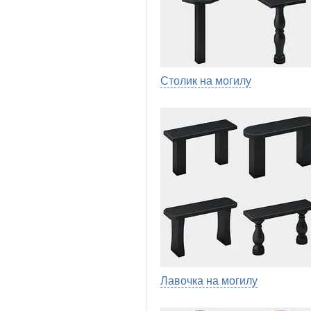
Столик на могилу
Лавочка на могилу