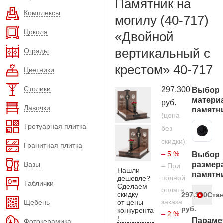
Памятник на
Комплексы
могилу (40-717)
Цоколя
«Двойной
вертикальный с
Ограды
крестом» 40-717
Цветники
Столики
297.300
Выбор
матери
руб.
Лавочки
памятн
(цена
Тротуарная плитка
без
Карельский гранит
скидки)
Гранитная плитка
– 5 %
Выбор
Вазы
размер
– При
Нашли
памятн
полной
дешевле?
Таблички
Сделаем
оплате
скидку
297.300
Ста
заказа
Щебень
от цены
руб.
конкурента
– 2 %
!
Параме
Фотокерамика