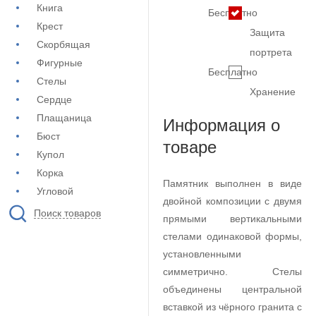
Книга
Бесплатно
Крест
Защита
Скорбящая
портрета
Фигурные
Бесплатно
Стелы
Хранение
Сердце
Плащаница
Информация о
Бюст
товаре
Купол
Корка
Памятник выполнен в виде
Угловой
двойной композиции с двумя
Поиск товаров
прямыми вертикальными
стелами одинаковой формы,
установленными
симметрично. Стелы
объединены центральной
вставкой из чёрного гранита с