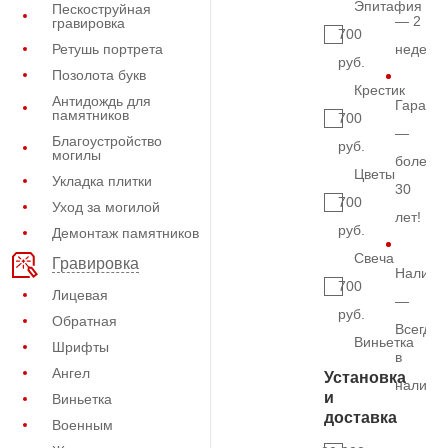
Эпитафия
Пескоструйная
— 2
гравировка
700
Ретушь портрета
недели
руб.
Позолота букв
Крестик
Антидождь для
Гарант
памятников
700
—
Благоустройство
руб.
могилы
более
Цветы
Укладка плитки
30
700
Уход за могилой
лет!
руб.
Демонтаж памятников
Свеча
Гравировка
Наличи
700
Лицевая
—
руб.
Обратная
Всегда
Виньетка
Шрифты
в
Ангел
Установка
наличи
и
Виньетка
доставка
Военным