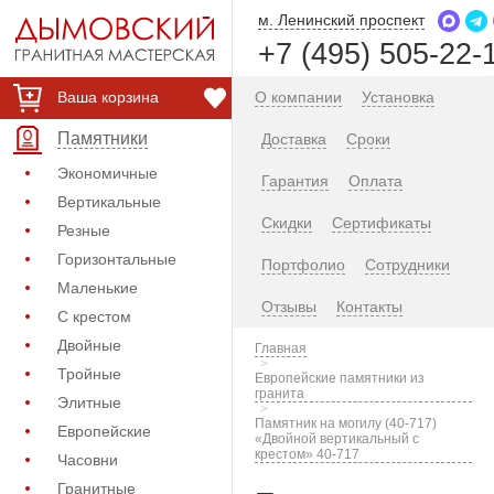
м. Ленинский проспект
+7 (495) 505-22-
Ваша корзина
О компании
Установка
Памятники
Доставка
Сроки
Экономичные
Гарантия
Оплата
Вертикальные
Скидки
Сертификаты
Резные
Горизонтальные
Портфолио
Сотрудники
Маленькие
Отзывы
Контакты
С крестом
Двойные
Главная
Тройные
Европейские памятники из
гранита
Элитные
Памятник на могилу (40-717)
Европейские
«Двойной вертикальный с
крестом» 40-717
Часовни
Гранитные