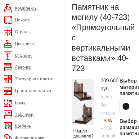
Памятник на
Комплексы
могилу (40-723)
Цоколя
«Прямоугольный
Ограды
с
Цветники
вертикальными
Столики
вставками» 40-
723
Лавочки
Тротуарная плитка
209.600
Выбор
матери
руб.
Гранитная плитка
памятн
(цена
Вазы
без
Карельский гранит
скидки)
Таблички
– 5 %
Выбор
Щебень
размер
– При
Нашли
памятн
полной
дешевле?
Фотокерамика