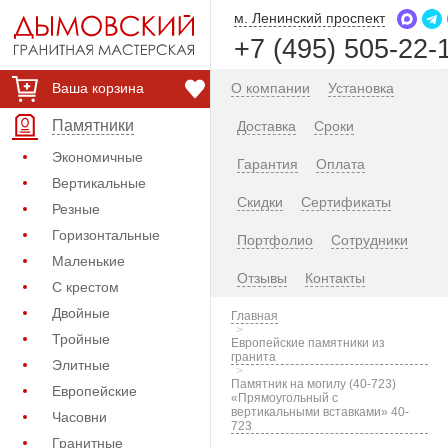
м. Ленинский проспект
+7 (495) 505-22-
Ваша корзина
О компании
Установка
Памятники
Доставка
Сроки
Экономичные
Гарантия
Оплата
Вертикальные
Скидки
Сертификаты
Резные
Горизонтальные
Портфолио
Сотрудники
Маленькие
Отзывы
Контакты
С крестом
Двойные
Главная
Тройные
Европейские памятники из
гранита
Элитные
Памятник на могилу (40-723)
Европейские
«Прямоугольный с
вертикальными вставками» 40-
Часовни
723
Гранитные