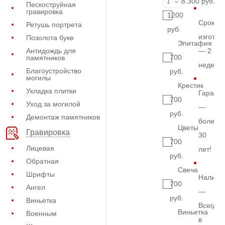
Фото на стекл
8.300 руб.
1
Пескоструйная
гравировка
1200
Срок
Ретушь портрета
руб.
изготов
Позолота букв
Эпитафия
Антидождь для
— 2
700
памятников
недели
Благоустройство
руб.
могилы
Крестик
Укладка плитки
Гарант
700
Уход за могилой
—
руб.
Демонтаж памятников
более
Цветы
Гравировка
30
700
Лицевая
лет!
руб.
Обратная
Свеча
Шрифты
Наличи
700
Ангел
—
руб.
Виньетка
Всегда
Виньетка
Военным
в