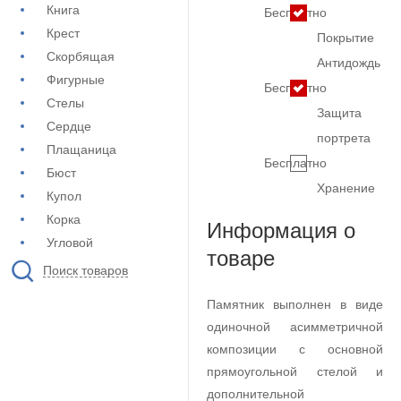
Книга
Бесплатно
Крест
Покрытие
Скорбящая
Антидождь
Фигурные
Бесплатно
Стелы
Защита
Сердце
портрета
Плащаница
Бесплатно
Бюст
Хранение
Купол
Корка
Информация о
Угловой
товаре
Поиск товаров
Памятник выполнен в виде
одиночной асимметричной
композиции с основной
прямоугольной стелой и
дополнительной