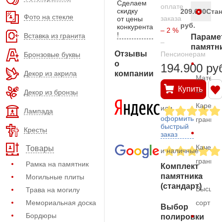
Сделаем
оплате
скидку
209.600
Ста
Фото на стекле
заказа
от цены
руб.
конкурента
– 2 %
!
Вставка из гранита
Параме
–
памятн
Отзывы
Пенсионерам
Бронзовые буквы
о
194.900 ру
Декор из акрила
компании
Матери
Купить
—
Декор из бронзы
Карельс
или
Лампада
оформить
гранит
быстрый
Кресты
заказ
Качеств
Товары
и наличные
гранита
Рамка на памятник
Комплект
—
памятника
Могильные плиты
(стандарт)
Высший
Трава на могилу
Мемориальная доска
сорт
Выбор
Бордюры
полировки