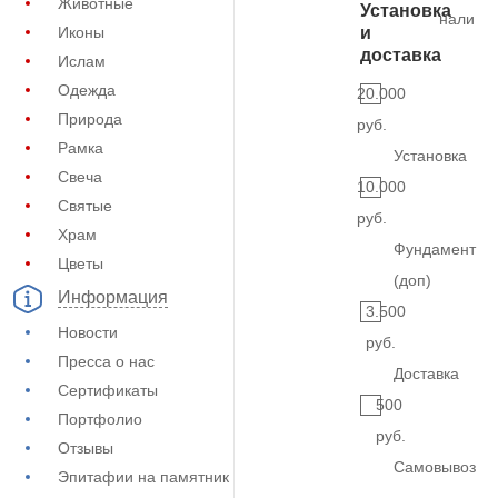
Животные
Установка
наличи
Иконы
и
доставка
Ислам
Одежда
20.000
Природа
руб.
Рамка
Установка
Свеча
10.000
Святые
руб.
Храм
Фундамент
Цветы
(доп)
Информация
3.500
Новости
руб.
Пресса о нас
Доставка
Сертификаты
500
Портфолио
руб.
Отзывы
Самовывоз
Эпитафии на памятник