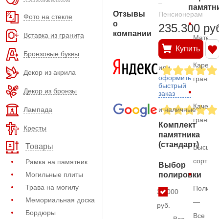
–
памятн
Отзывы
Пенсионерам
Фото на стекле
о
235.300 ру
компании
Вставка из гранита
Матери
Купить
—
Бронзовые буквы
Карельс
или
Декор из акрила
оформить
гранит
быстрый
Декор из бронзы
заказ
Качеств
Лампада
и наличные
гранита
Комплект
Кресты
—
памятника
(стандарт)
Товары
Высший
сорт
Рамка на памятник
Выбор
Могильные плиты
полировки
Трава на могилу
Полиро
38.000
Мемориальная доска
—
руб.
Бордюры
Все