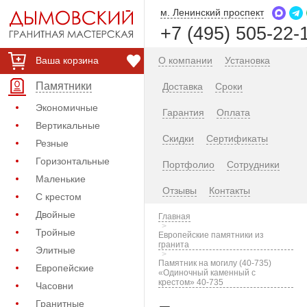
м. Ленинский проспект
+7 (495) 505-22-
Ваша корзина
О компании
Установка
Памятники
Доставка
Сроки
Экономичные
Гарантия
Оплата
Вертикальные
Скидки
Сертификаты
Резные
Горизонтальные
Портфолио
Сотрудники
Маленькие
Отзывы
Контакты
С крестом
Двойные
Главная
Тройные
Европейские памятники из
гранита
Элитные
Памятник на могилу (40-735)
Европейские
«Одиночный каменный с
крестом» 40-735
Часовни
Гранитные