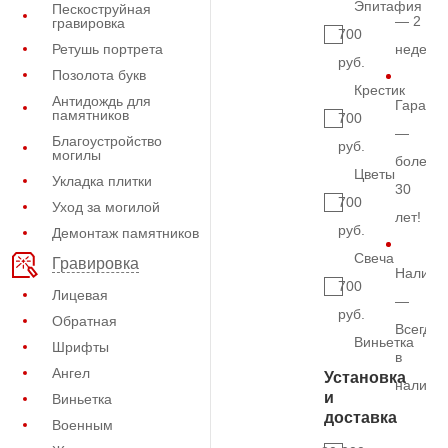
Эпитафия
Пескоструйная
— 2
гравировка
700
Ретушь портрета
недели
руб.
Позолота букв
Крестик
Антидождь для
Гарант
памятников
700
—
Благоустройство
руб.
могилы
более
Цветы
Укладка плитки
30
700
Уход за могилой
лет!
руб.
Демонтаж памятников
Свеча
Гравировка
Наличи
700
Лицевая
—
руб.
Обратная
Всегда
Виньетка
Шрифты
в
Ангел
Установка
наличи
и
Виньетка
доставка
Военным