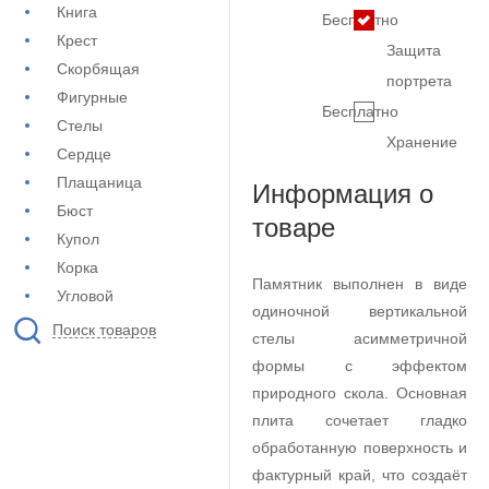
Книга
Бесплатно
Крест
Защита
Скорбящая
портрета
Фигурные
Бесплатно
Стелы
Хранение
Сердце
Плащаница
Информация о
Бюст
товаре
Купол
Корка
Памятник выполнен в виде
Угловой
одиночной вертикальной
Поиск товаров
стелы асимметричной
формы с эффектом
природного скола. Основная
плита сочетает гладко
обработанную поверхность и
фактурный край, что создаёт