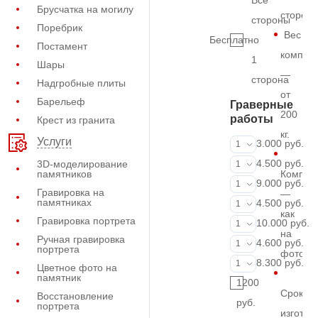
Все
Брусчатка на могилу
сторон
стороны
Поребрик
Вес
Бесплатно
Постамент
комплек
1
Шары
—
сторона
Надгробные плиты
от
Барельеф
Граверные
200
работы
Крест из гранита
кг.
Услуги
ФИО и даты (
3.000 руб.
1
ФИО и даты (
4.500 руб.
3D-моделирование
1
памятников
Компле
ФИО и даты (
9.000 руб.
1
Гравировка на
—
памятниках
Портрет (Грав
4.500 руб.
1
как
Гравировка портрета
Портрет (Ручн
10.000 руб.
1
на
Ручная гравировка
Фотокерамик
4.600 руб.
1
портрета
фото
Фото на стекл
8.300 руб.
1
Цветное фото на
памятник
1200
Срок
Восстановление
руб.
портрета
изготов