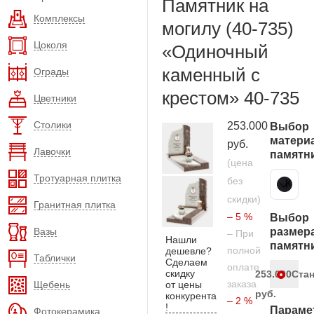
Памятник на
Комплексы
могилу (40-735)
Цоколя
«Одиночный
каменный с
Ограды
крестом» 40-735
Цветники
Столики
253.000
Выбор
матери
руб.
Лавочки
памятн
(цена
Тротуарная плитка
без
Карельский гранит
скидки)
Гранитная плитка
– 5 %
Выбор
Вазы
размер
– При
Нашли
памятн
полной
дешевле?
Таблички
Сделаем
оплате
скидку
253.000
Ста
заказа
Щебень
от цены
руб.
конкурента
– 2 %
!
Параме
Фотокерамика