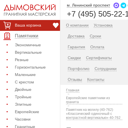
м. Ленинский проспект
+7 (495) 505-22-
Ваша корзина
О компании
Установка
Памятники
Доставка
Сроки
Экономичные
Гарантия
Оплата
Вертикальные
Скидки
Сертификаты
Резные
Горизонтальные
Портфолио
Сотрудники
Маленькие
Отзывы
Контакты
С крестом
Двойные
Главная
Тройные
Европейские памятники из
гранита
Элитные
Памятник на могилу (40-762)
Европейские
«Классический одиночный с
контрастной вертикалью» 40-762
Часовни
Гранитные