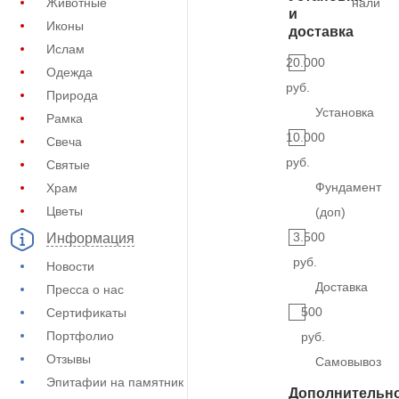
Животные
наличи
и
Иконы
доставка
Ислам
20.000
Одежда
руб.
Природа
Установка
Рамка
10.000
Свеча
руб.
Святые
Фундамент
Храм
Цветы
(доп)
3.500
Информация
руб.
Новости
Доставка
Пресса о нас
500
Сертификаты
Портфолио
руб.
Отзывы
Самовывоз
Эпитафии на памятник
Дополнительн