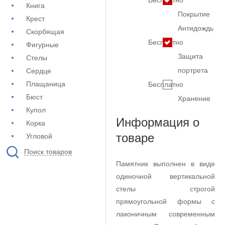
Бесплатно
Книга
Покрытие
Крест
Антидождь
Скорбящая
Бесплатно
Фигурные
Защита
Стелы
портрета
Сердце
Плащаница
Бесплатно
Бюст
Хранение
Купол
Информация о
Корка
товаре
Угловой
Поиск товаров
Памятник выполнен в виде
одиночной вертикальной
стелы строгой
прямоугольной формы с
лаконичным современным