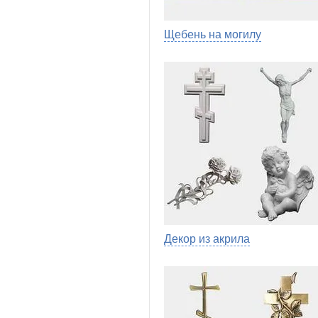
Щебень на могилу
Декор из акрила