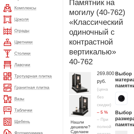
Памятник на
Комплексы
могилу (40-762)
Цоколя
«Классический
одиночный с
Ограды
контрастной
Цветники
вертикалью»
Столики
40-762
Лавочки
269.800
Выбор
Тротуарная плитка
матери
руб.
памятн
Гранитная плитка
(цена
без
Карельский гранит
Вазы
скидки)
Таблички
– 5 %
Выбор
размер
– При
Щебень
Нашли
памятн
полной
дешевле?
Сделаем
Фотокерамика
оплате