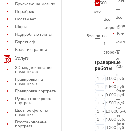
Полиро
40.500
Брусчатка на могилу
—
руб.
Поребрик
Все
Постамент
Все
сторон
Шары
стороны
Вес
Надгробные плиты
Бесплатно
Барельеф
комплек
1
Крест из гранита
—
сторона
от
Услуги
Граверные
200
3D-моделирование
работы
памятников
кг.
ФИО и даты (
3.000 руб.
1
Гравировка на
памятниках
ФИО и даты (
4.500 руб.
1
Гравировка портрета
Компле
ФИО и даты (
9.000 руб.
1
Ручная гравировка
—
портрета
Портрет (Грав
4.500 руб.
1
как
Цветное фото на
Портрет (Ручн
10.000 руб.
1
памятник
на
Фотокерамик
4.600 руб.
1
Восстановление
фото
портрета
Фото на стекл
8.300 руб.
1