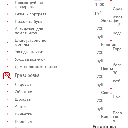
Пескоструйная
1200
гравировка
Срок
руб.
Ретушь портрета
изготов
Эпитафия
Позолота букв
— 2
700
Антидождь для
памятников
недели
руб.
Благоустройство
могилы
Крестик
Гарант
Укладка плитки
700
—
Уход за могилой
руб.
более
Демонтаж памятников
Цветы
30
Гравировка
700
лет!
Лицевая
руб.
Обратная
Свеча
Наличи
Шрифты
700
—
Ангел
руб.
Всегда
Виньетка
Виньетка
в
Военным
Установка