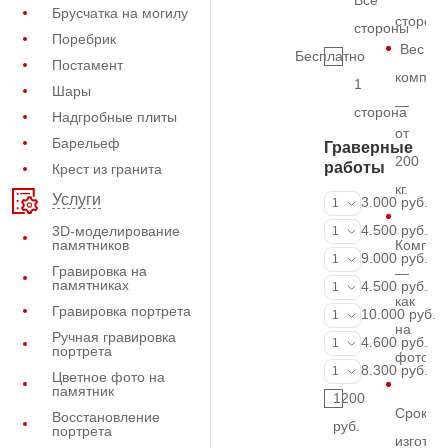
Все
Брусчатка на могилу
сторон
стороны
Поребрик
Вес
Бесплатно
Постамент
комплек
1
Шары
—
сторона
Надгробные плиты
от
Барельеф
Граверные
200
работы
Крест из гранита
кг.
Услуги
ФИО и даты (
3.000 руб.
1
ФИО и даты (
4.500 руб.
3D-моделирование
1
памятников
Компле
ФИО и даты (
9.000 руб.
1
Гравировка на
—
памятниках
Портрет (Грав
4.500 руб.
1
как
Гравировка портрета
Портрет (Ручн
10.000 руб.
1
на
Ручная гравировка
Фотокерамик
4.600 руб.
1
портрета
фото
Фото на стекл
8.300 руб.
1
Цветное фото на
памятник
1200
Срок
Восстановление
руб.
портрета
изготов