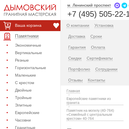
м. Ленинский проспект
+7 (495) 505-22-
Ваша корзина
О компании
Установка
Памятники
Доставка
Сроки
Экономичные
Гарантия
Оплата
Вертикальные
Скидки
Сертификаты
Резные
Горизонтальные
Портфолио
Сотрудники
Маленькие
Отзывы
Контакты
С крестом
Двойные
Главная
Тройные
Европейские памятники из
гранита
Элитные
Памятник на могилу (40-764)
Европейские
«Семейный с центральным
крестом» 40-764
Часовни
Гранитные