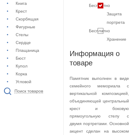
Книга
Бесплатно
Крест
Защита
Скорбящая
портрета
Фигурные
Бесплатно
Стелы
Хранение
Сердце
Плащаница
Информация о
Бюст
товаре
Купол
Корка
Памятник выполнен в виде
Угловой
семейного мемориала с
Поиск товаров
вертикальной композицией,
объединяющей центральный
крест и боковую
прямоугольную стелу с
двумя портретами. Основной
акцент сделан на высоком