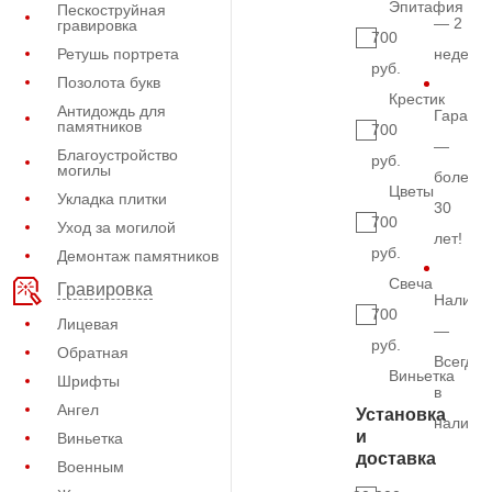
Эпитафия
Пескоструйная
— 2
гравировка
700
Ретушь портрета
недели
руб.
Позолота букв
Крестик
Антидождь для
Гарант
памятников
700
—
Благоустройство
руб.
могилы
более
Цветы
Укладка плитки
30
700
Уход за могилой
лет!
руб.
Демонтаж памятников
Свеча
Гравировка
Наличи
700
Лицевая
—
руб.
Обратная
Всегда
Виньетка
Шрифты
в
Ангел
Установка
наличи
и
Виньетка
доставка
Военным