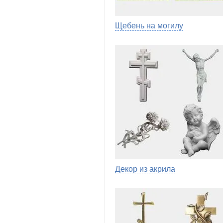
Щебень на могилу
Декор из акрила