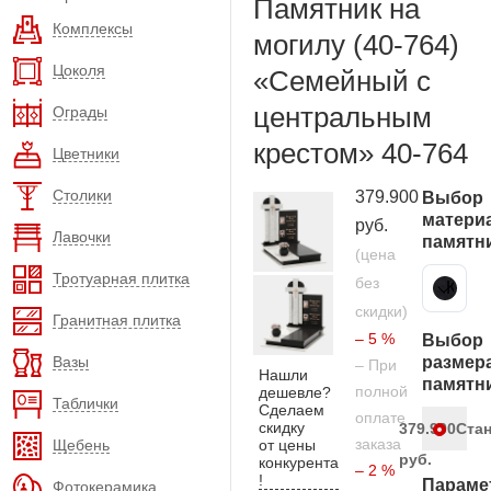
Памятник на
Комплексы
могилу (40-764)
Цоколя
«Семейный с
центральным
Ограды
крестом» 40-764
Цветники
Столики
379.900
Выбор
матери
руб.
Лавочки
памятн
(цена
Тротуарная плитка
без
Карельский гранит
скидки)
Гранитная плитка
– 5 %
Выбор
Вазы
размер
– При
Нашли
памятн
полной
дешевле?
Таблички
Сделаем
оплате
скидку
379.900
Ста
заказа
Щебень
от цены
руб.
конкурента
– 2 %
!
Параме
Фотокерамика