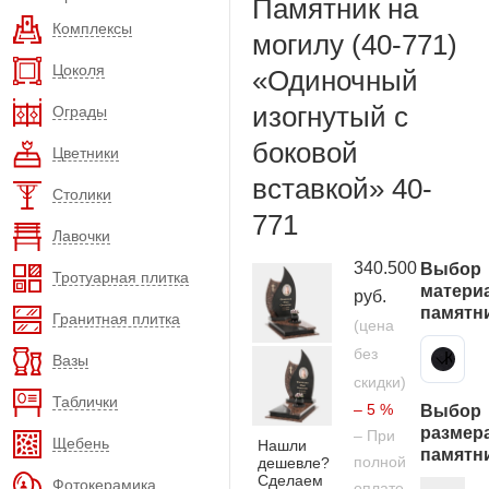
Памятник на
Комплексы
могилу (40-771)
Цоколя
«Одиночный
изогнутый с
Ограды
боковой
Цветники
вставкой» 40-
Столики
771
Лавочки
340.500
Выбор
Тротуарная плитка
матери
руб.
памятн
Гранитная плитка
(цена
без
Карельский гранит
Вазы
скидки)
Таблички
– 5 %
Выбор
размер
– При
Щебень
Нашли
памятн
полной
дешевле?
Сделаем
Фотокерамика
оплате