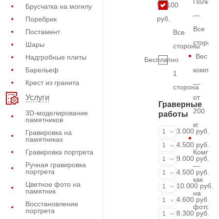
Полиро
51.100
Брусчатка на могилу
—
руб.
Поребрик
Все
Постамент
Все
сторон
Шары
стороны
Вес
Надгробные плиты
Бесплатно
Барельеф
комплек
1
Крест из гранита
—
сторона
от
Услуги
Граверные
200
3D-моделирование
работы
памятников
кг.
ФИО и даты (
3.000 руб.
1
Гравировка на
памятниках
ФИО и даты (
4.500 руб.
1
Гравировка портрета
Компле
ФИО и даты (
9.000 руб.
1
Ручная гравировка
—
портрета
Портрет (Грав
4.500 руб.
1
как
Цветное фото на
Портрет (Ручн
10.000 руб.
1
памятник
на
Фотокерамик
4.600 руб.
1
Восстановление
фото
портрета
Фото на стекл
8.300 руб.
1