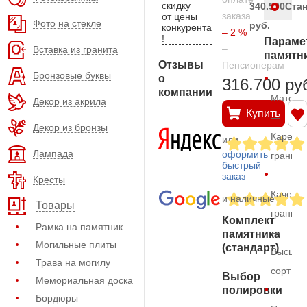
скидку
340.500
Ста
заказа
от цены
Фото на стекле
руб.
конкурента
– 2 %
!
Параме
–
Вставка из гранита
памятн
Отзывы
Пенсионерам
Бронзовые буквы
о
316.700 ру
компании
Матери
Декор из акрила
Купить
—
Декор из бронзы
Карельс
или
Лампада
оформить
гранит
быстрый
заказ
Кресты
Качеств
и наличные
Товары
гранита
Комплект
Рамка на памятник
—
памятника
Могильные плиты
(стандарт)
Высший
Трава на могилу
сорт
Выбор
Мемориальная доска
полировки
Бордюры