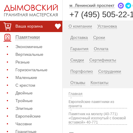
м. Ленинский проспект
+7 (495) 505-22-
Ваша корзина
О компании
Установка
Памятники
Доставка
Сроки
Экономичные
Гарантия
Оплата
Вертикальные
Скидки
Сертификаты
Резные
Горизонтальные
Портфолио
Сотрудники
Маленькие
Отзывы
Контакты
С крестом
Двойные
Главная
Тройные
Европейские памятники из
гранита
Элитные
Памятник на могилу (40-771)
Европейские
«Одиночный изогнутый с боковой
вставкой» 40-771
Часовни
Гранитные