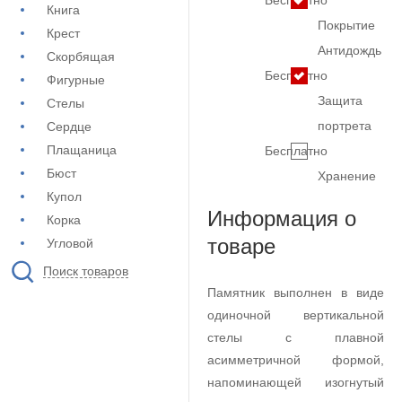
Бесплатно
Книга
Покрытие
Крест
Антидождь
Скорбящая
Бесплатно
Фигурные
Защита
Стелы
портрета
Сердце
Плащаница
Бесплатно
Бюст
Хранение
Купол
Информация о
Корка
товаре
Угловой
Поиск товаров
Памятник выполнен в виде
одиночной вертикальной
стелы с плавной
асимметричной формой,
напоминающей изогнутый