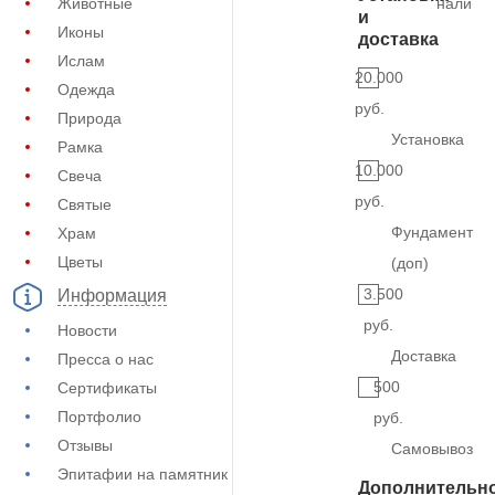
Животные
наличи
и
Иконы
доставка
Ислам
20.000
Одежда
руб.
Природа
Установка
Рамка
10.000
Свеча
руб.
Святые
Фундамент
Храм
Цветы
(доп)
3.500
Информация
руб.
Новости
Доставка
Пресса о нас
500
Сертификаты
Портфолио
руб.
Отзывы
Самовывоз
Эпитафии на памятник
Дополнительн