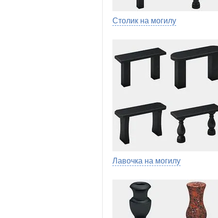
Столик на могилу
Лавочка на могилу