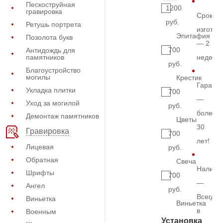
Пескоструйная
1200
гравировка
Срок
руб.
Ретушь портрета
изготов
Эпитафия
Позолота букв
— 2
700
Антидождь для
памятников
недели
руб.
Благоустройство
могилы
Крестик
Гарант
Укладка плитки
700
—
Уход за могилой
руб.
более
Демонтаж памятников
Цветы
30
Гравировка
700
лет!
Лицевая
руб.
Обратная
Свеча
Наличи
Шрифты
700
—
Ангел
руб.
Всегда
Виньетка
Виньетка
в
Военным
Установка