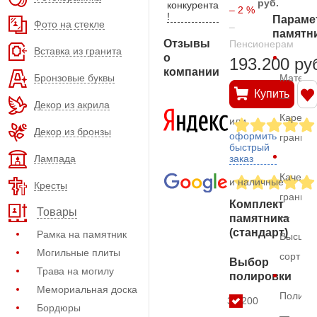
руб.
конкурента
– 2 %
!
Параме
Фото на стекле
–
памятн
Отзывы
Пенсионерам
Вставка из гранита
о
193.200 ру
компании
Бронзовые буквы
Матери
Купить
—
Декор из акрила
Карельс
или
Декор из бронзы
оформить
гранит
быстрый
Лампада
заказ
Качеств
и наличные
Кресты
гранита
Комплект
Товары
—
памятника
(стандарт)
Рамка на памятник
Высший
Могильные плиты
сорт
Выбор
Трава на могилу
полировки
Мемориальная доска
Полиро
31.200
Бордюры
—