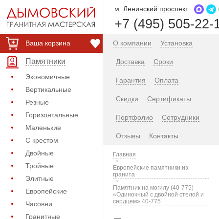
м. Ленинский проспект
+7 (495) 505-22-
Ваша корзина
О компании
Установка
Памятники
Доставка
Сроки
Экономичные
Гарантия
Оплата
Вертикальные
Скидки
Сертификаты
Резные
Горизонтальные
Портфолио
Сотрудники
Маленькие
Отзывы
Контакты
С крестом
Двойные
Главная
Тройные
Европейские памятники из
гранита
Элитные
Памятник на могилу (40-775)
Европейские
«Одиночный с двойной стелой и
сердцем» 40-775
Часовни
Гранитные