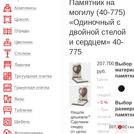
Памятник на
Комплексы
могилу (40-775)
Цоколя
«Одиночный с
двойной стелой
Ограды
и сердцем» 40-
Цветники
775
Столики
207.700
Выбор
Лавочки
матери
руб.
памятн
Тротуарная плитка
(цена
без
Гранитная плитка
Карельский гранит
скидки)
Вазы
– 5 %
Выбор
размер
– При
Таблички
Нашли
памятн
полной
дешевле?
Щебень
Сделаем
оплате
скидку
207.700
Ста
заказа
от цены
Фотокерамика