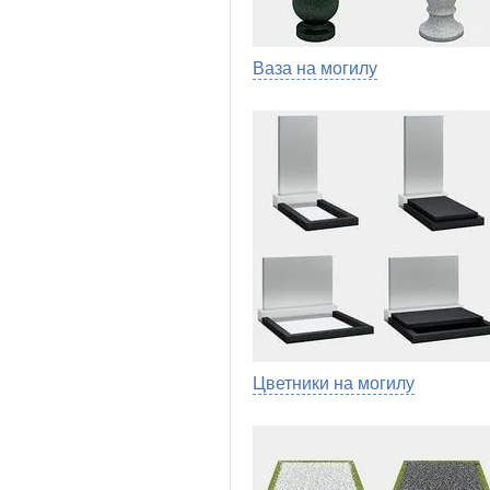
Ваза на могилу
Цветники на могилу