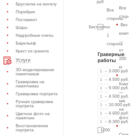
руб.
Брусчатка на могилу
Все
Все
Поребрик
сторон
стороны
Постамент
Вес
Бесплатно
Шары
комплек
Надгробные плиты
1
—
Барельеф
сторона
от
Крест из гранита
Граверные
200
Услуги
работы
кг.
3D-моделирование
ФИО и даты (
3.000 руб.
1
памятников
ФИО и даты (
4.500 руб.
1
Гравировка на
Компле
памятниках
ФИО и даты (
9.000 руб.
1
—
Гравировка портрета
Портрет (Грав
4.500 руб.
1
как
Ручная гравировка
Портрет (Ручн
10.000 руб.
1
портрета
на
Фотокерамик
4.600 руб.
Цветное фото на
1
фото
памятник
Фото на стекл
8.300 руб.
1
Восстановление
портрета
1200
Срок