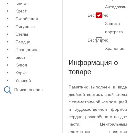
Книга
Антидождь
Крест
Бесплатно
Скорбящая
Защита
Фигурные
портрета
Стелы
Бесплатно
Сердце
Хранение
Плащаница
Бюст
Информация о
Купол
товаре
Корка
Угловой
Памятник выполнен в виде
Поиск товаров
двойной вертикальной стелы
с симметричной композицией
и художественной формой
сердца, разделённого на две
части. Центральным
элементом является