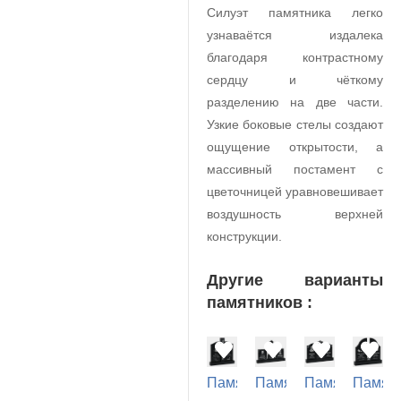
Силуэт памятника легко
узнаваётся издалека
благодаря контрастному
сердцу и чёткому
разделению на две части.
Узкие боковые стелы создают
ощущение открытости, а
массивный постамент с
цветочницей уравновешивает
воздушность верхней
конструкции.
Другие варианты
памятников :
Памятник
Памятник
Памятник
Памят
на
на
на
на