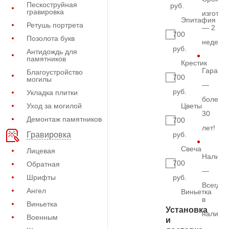
Пескоструйная
руб.
гравировка
изготов
Эпитафия
Ретушь портрета
— 2
700
Позолота букв
недели
руб.
Антидождь для
памятников
Крестик
Гарант
Благоустройство
700
могилы
—
руб.
Укладка плитки
более
Уход за могилой
Цветы
30
Демонтаж памятников
700
лет!
руб.
Гравировка
Свеча
Лицевая
Наличи
700
Обратная
—
Шрифты
руб.
Всегда
Ангел
Виньетка
в
Виньетка
Установка
наличи
Военным
и