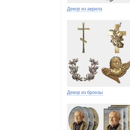
Декор из акрила
Декор из бронзы