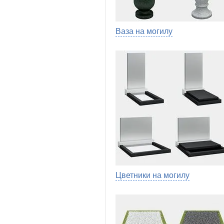
Ваза на могилу
Цветники на могилу