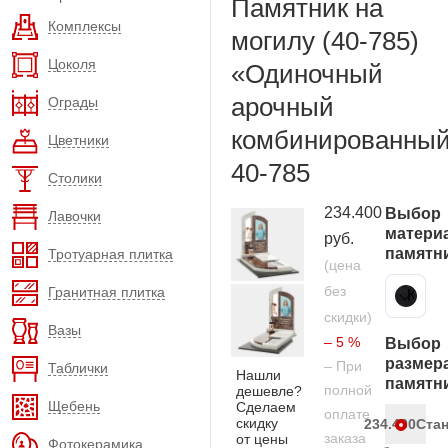
Памятник на
Комплексы
могилу (40-785)
Цоколя
«Одиночный
арочный
Ограды
комбинированны
Цветники
40-785
Столики
234.400
Выбор
Лавочки
матери
руб.
памятн
Тротуарная плитка
(цена
без
Гранитная плитка
Карельский гранит
скидки)
Вазы
– 5 %
Выбор
размер
– При
Таблички
Нашли
памятн
полной
дешевле?
Щебень
Сделаем
оплате
скидку
234.400
Ста
заказа
от цены
Фотокерамика