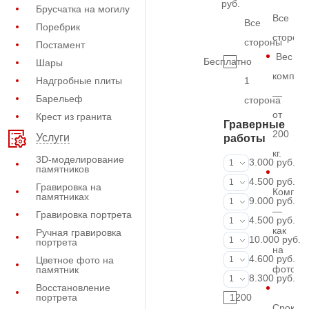
руб.
Брусчатка на могилу
Все
Все
Поребрик
сторон
стороны
Постамент
Вес
Бесплатно
Шары
комплек
Надгробные плиты
1
—
Барельеф
сторона
от
Крест из гранита
Граверные
200
Услуги
работы
кг.
3D-моделирование
ФИО и даты (
3.000 руб.
1
памятников
ФИО и даты (
4.500 руб.
1
Гравировка на
Компле
памятниках
ФИО и даты (
9.000 руб.
1
—
Гравировка портрета
Портрет (Грав
4.500 руб.
1
как
Ручная гравировка
Портрет (Ручн
10.000 руб.
1
портрета
на
Фотокерамик
4.600 руб.
Цветное фото на
1
фото
памятник
Фото на стекл
8.300 руб.
1
Восстановление
портрета
1200
Срок