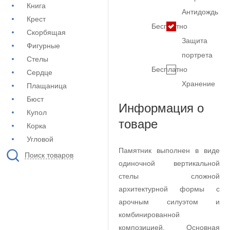
Книга
Антидождь
Крест
Бесплатно
Скорбящая
Защита
Фигурные
портрета
Стелы
Бесплатно
Сердце
Хранение
Плащаница
Бюст
Информация о
Купол
товаре
Корка
Угловой
Памятник выполнен в виде
Поиск товаров
одиночной вертикальной
стелы сложной
архитектурной формы с
арочным силуэтом и
комбинированной
композицией. Основная