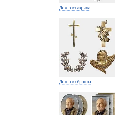
Декор из акрила
Декор из бронзы