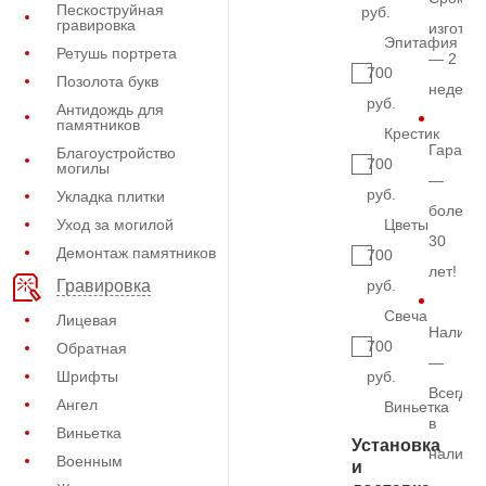
Пескоструйная
руб.
гравировка
изготов
Эпитафия
Ретушь портрета
— 2
700
Позолота букв
недели
руб.
Антидождь для
памятников
Крестик
Гарант
Благоустройство
700
могилы
—
руб.
Укладка плитки
более
Уход за могилой
Цветы
30
Демонтаж памятников
700
лет!
руб.
Гравировка
Свеча
Лицевая
Наличи
700
Обратная
—
Шрифты
руб.
Всегда
Ангел
Виньетка
в
Виньетка
Установка
наличи
Военным
и