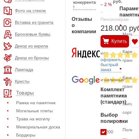
руб.
конкурента
– 2 %
!
Параме
Фото на стекле
–
памятн
Отзывы
Пенсионерам
Вставка из гранита
о
218.000 ру
компании
Бронзовые буквы
Матери
Купить
—
Декор из акрила
Карельс
или
Декор из бронзы
оформить
гранит
быстрый
Лампада
заказ
Качеств
и наличные
Кресты
гранита
Комплект
Товары
—
памятника
(стандарт)
Рамка на памятник
Высший
Могильные плиты
сорт
Выбор
Трава на могилу
полировки
Мемориальная доска
Полиро
35.200
Бордюры
—