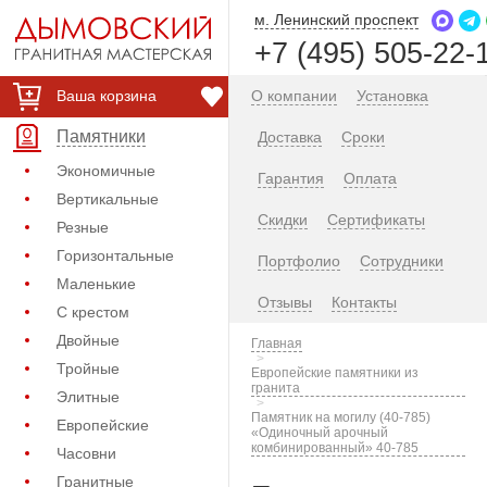
м. Ленинский проспект
+7 (495) 505-22-
Ваша корзина
О компании
Установка
Памятники
Доставка
Сроки
Экономичные
Гарантия
Оплата
Вертикальные
Скидки
Сертификаты
Резные
Горизонтальные
Портфолио
Сотрудники
Маленькие
Отзывы
Контакты
С крестом
Двойные
Главная
Тройные
Европейские памятники из
гранита
Элитные
Памятник на могилу (40-785)
Европейские
«Одиночный арочный
комбинированный» 40-785
Часовни
Гранитные