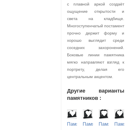
с плавной аркой создаёт
ощущение открытости и
света на кладбище.
Многоступенчатый постамент
прочно держит форму и
хорошо выглядит среди
соседних захоронений.
Боковые линии памятника
мягко направляют взгляд к
портрету, делая его
центральным акцентом.
Другие варианты
памятников :
Памятник
Памятник
Памятник
Памят
на
на
на
на