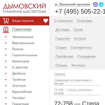
м. Ленинский проспект
+7 (495) 505-22-
Ваша корзина
О компании
Установка
Памятники
Доставка
Сроки
Экономичные
Гарантия
Оплата
Вертикальные
Скидки
Сертификаты
Резные
Горизонтальные
Портфолио
Сотрудники
Маленькие
Отзывы
Контакты
С крестом
Двойные
Главная
Тройные
Гравировка на памятниках в
Москве
Элитные
72-758 — Стела с ангелом и
Европейские
розами
Часовни
72-758 — Стела
Гранитные