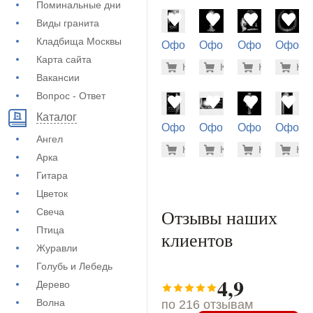
Поминальные дни
Виды гранита
Кладбища Москвы
Оформление
Оформление
Оформление
Оформ
на памятник
на памятник
на памятник
на пам
Карта сайта
5.600 ру
500
Купить
Купить
-7%
Купить
-7%
Куп
-7
(72-834)
(71-122)
(71-596)
(71-848
Вакансии
Вопрос - Ответ
Каталог
Оформление
Оформление
Оформление
Оформ
Ангел
на памятник
на памятник
на памятник
на пам
5.600 ру
5.6
Купить
Купить
-7%
Купить
-7%
Куп
-7
(72-628)
(73-104)
(71-344)
(72-608
Арка
Гитара
Цветок
Отзывы наших
Свеча
Птица
клиентов
Журавли
Голубь и Лебедь
4,9
Дерево
Волна
по 216 отзывам