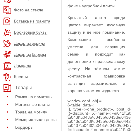
фоне надгробной плиты.
Фото на стекле
Крылатый ангел среди
Вставка из гранита
цветов выражает духовную
Бронзовые буквы
защиту и вечное поминание.
Композиция особенно
Декор из акрила
уместна для верующих
семей и подходит как
Декор из бронзы
дополнение к православному
Лампада
кресту. На тёмном камне
контрастная гравировка
Кресты
выглядит выразительно и
Товары
хорошо читается издалека.
Рамка на памятник
window.conf_obj =
Могильные плиты
{«table_data»:
[],»type»:»one_product»,»post_id
Трава на могилу
[{«discount»:5,»name»:»\u041f\u
\u043f\u043e\u043b\u043d\u043e
Мемориальная доска
\u043e\u043f\u043b\u0430\u0442
\u0437\u0430\u043a\u0430\u0437
Бордюры
{«discount»:2,»name»:»\u041f\u