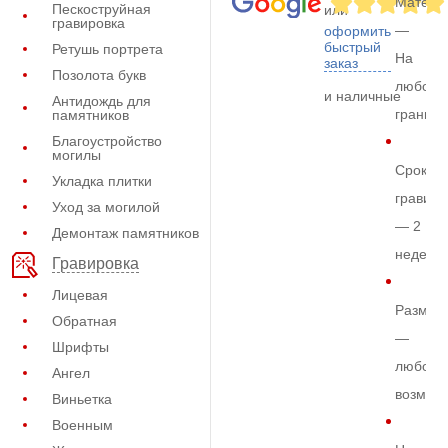
Матери
Пескоструйная
или
гравировка
—
оформить
быстрый
Ретушь портрета
На
заказ
Позолота букв
любом
и наличные
Антидождь для
граните
памятников
Благоустройство
могилы
Срок
Укладка плитки
гравиро
Уход за могилой
— 2
Демонтаж памятников
недели
Гравировка
Лицевая
Размер
Обратная
—
Шрифты
любой
Ангел
возмож
Виньетка
Военным