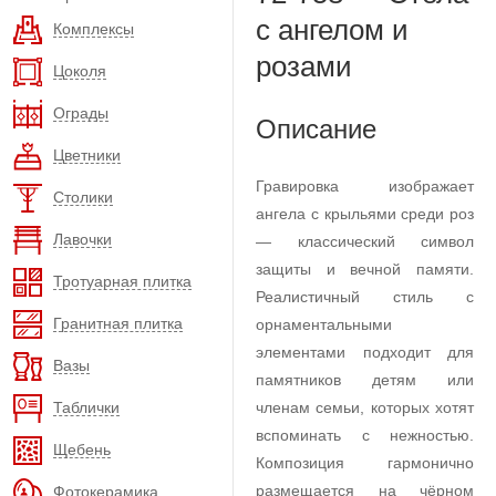
с ангелом и
Комплексы
розами
Цоколя
Ограды
Описание
Цветники
Гравировка изображает
Столики
ангела с крыльями среди роз
Лавочки
— классический символ
защиты и вечной памяти.
Тротуарная плитка
Реалистичный стиль с
Гранитная плитка
орнаментальными
элементами подходит для
Вазы
памятников детям или
Таблички
членам семьи, которых хотят
вспоминать с нежностью.
Щебень
Композиция гармонично
размещается на чёрном
Фотокерамика