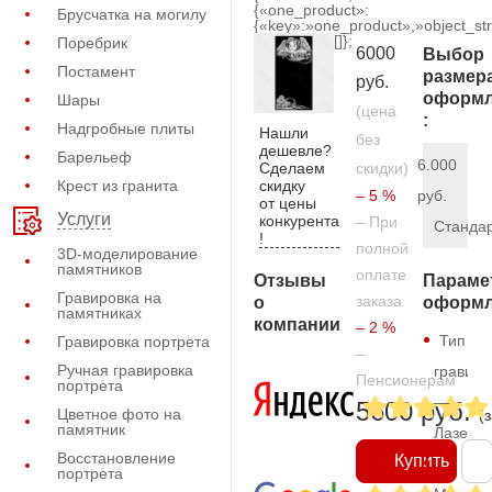
{«one_product»:
Брусчатка на могилу
{«key»:»one_product»,»object_str
[]};
Поребрик
6000
Выбор
Постамент
размер
руб.
оформл
Шары
(цена
:
Надгробные плиты
Нашли
без
дешевле?
Барельеф
6.000
Сделаем
скидки)
скидку
Крест из гранита
– 5 %
руб.
от цены
Услуги
конкурента
– При
Станда
!
полной
3D-моделирование
памятников
оплате
Отзывы
Параме
Гравировка на
заказа
о
оформл
памятниках
компании
– 2 %
Тип
Гравировка портрета
–
Ручная гравировка
гравиро
Пенсионерам
портрета
—
5600 руб.
Цветное фото на
(
памятник
Лазерн
Восстановление
Купить
портрета