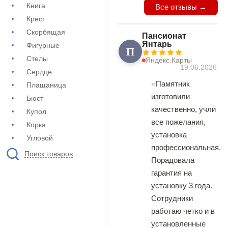
Книга
Все отзывы →
Крест
Скорбящая
Пансионат
Янтарь
Фигурные
П
Стелы
Яндекс.Карты
19.06.2026
Сердце
Памятник
Плащаница
изготовили
Бюст
качественно, учли
Купол
все пожелания,
Корка
установка
Угловой
профессиональная.
Поиск товаров
Порадовала
гарантия на
установку 3 года.
Сотрудники
работаю четко и в
установленные