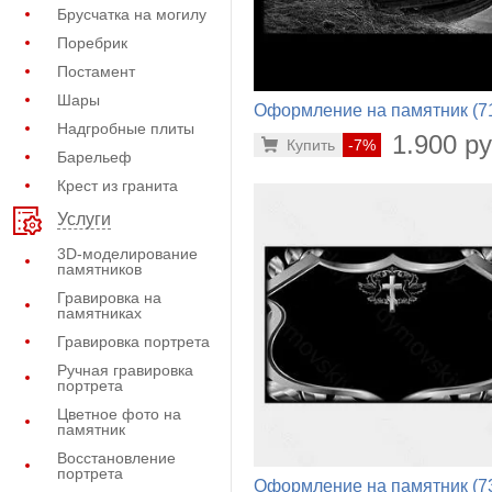
Брусчатка на могилу
Поребрик
Постамент
Шары
Оформление на памятник (7
Надгробные плиты
252)
1.900 ру
Купить
-7%
Барельеф
Крест из гранита
Услуги
3D-моделирование
памятников
Гравировка на
памятниках
Гравировка портрета
Ручная гравировка
портрета
Цветное фото на
памятник
Восстановление
портрета
Оформление на памятник (7