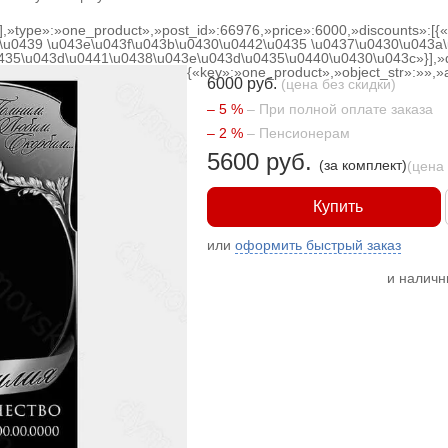
[],»type»:»one_product»,»post_id»:66976,»price»:6000,»discounts»:[
\u0439 \u043e\u043f\u043b\u0430\u0442\u0435 \u0437\u0430\u043a\
0435\u043d\u0441\u0438\u043e\u043d\u0435\u0440\u0430\u043c»}],»
{«key»:»one_product»,»object_str»:»»,»a
6000 руб.
(цена без скидки)
– 5 %
– При полной оплате заказа
– 2 %
– Пенсионерам
5600 руб.
(за комплект)
(цена
Купить
или
оформить быстрый заказ
и налич