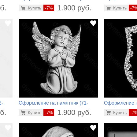
442)
858)
б.
1.900 руб.
Купить
-7%
Купить
-7
2-
Оформление на памятник (71-
Оформление н
588)
800)
б.
1.900 руб.
Купить
-7%
Купить
-7