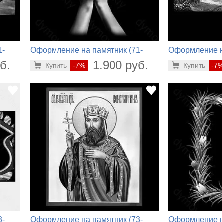
1-
Оформление на памятник (71-
Оформление н
964)
238)
б.
1.900 руб.
Купить
-7%
Купить
-7
3-
Оформление на памятник (73-
Оформление н