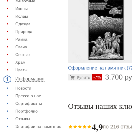
Животные
Иконы
Ислам
Одежда
Природа
Рамка
Свеча
Святые
Храм
Оформление на памятник (7
Цветы
298)
3.700 ру
Купить
-7%
Информация
Новости
Пресса о нас
Отзывы наших кли
Сертификаты
Портфолио
Отзывы
4,9
по 216 отз
Эпитафии на памятник