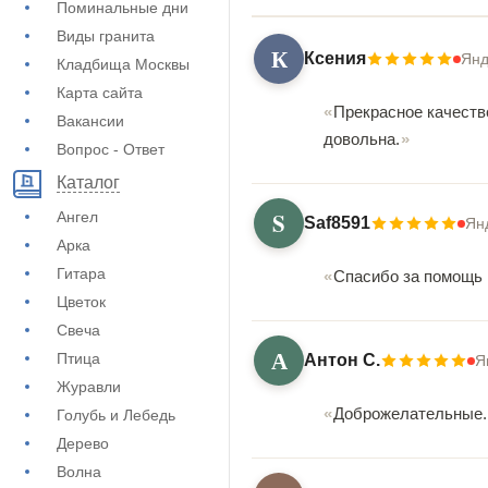
Поминальные дни
Виды гранита
К
Ксения
Янд
Кладбища Москвы
Карта сайта
Прекрасное качеств
Вакансии
довольна.
Вопрос - Ответ
Каталог
S
Ангел
Saf8591
Ян
Арка
Гитара
Спасибо за помощь 
Цветок
Свеча
А
Птица
Антон С.
Я
Журавли
Доброжелательные. 
Голубь и Лебедь
Дерево
Волна