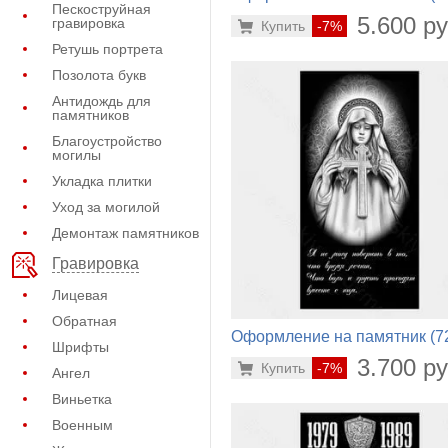
Пескоструйная
222)
5.600 ру
гравировка
Купить
-7%
Ретушь портрета
Позолота букв
Антидождь для
памятников
Благоустройство
могилы
Укладка плитки
Уход за могилой
Демонтаж памятников
Гравировка
Лицевая
Обратная
Оформление на памятник (7
Шрифты
312)
3.700 ру
Купить
-7%
Ангел
Виньетка
Военным