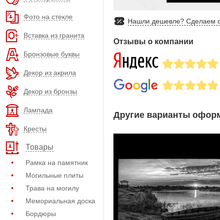
Фото на стекле
Нашли дешевле? Сделаем с
Вставка из гранита
Отзывы о компании
Бронзовые буквы
Декор из акрила
Декор из бронзы
Лампада
Другие варианты оформ
Кресты
Товары
Рамка на памятник
Могильные плиты
Трава на могилу
Мемориальная доска
Бордюры