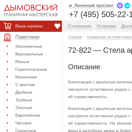
м. Ленинский проспект
+7 (495) 505-22-
Ваша корзина
О компании
Установка
Дост
Памятники
Главная
Гравировка на памятниках
Экономичные
72-822 — Стела а
Вертикальные
Резные
Описание
Горизонтальные
Маленькие
Композиция с крылатым ангелом
С крестом
смотрится естественно рядом 
Двойные
ей торжественность.
Тройные
Элитные
Композиция с крылатым ангелом
Европейские
смотрится естественно рядом 
Часовни
ей торжественность. На тёмно
Гранитные
веры в загробную жизнь и божес