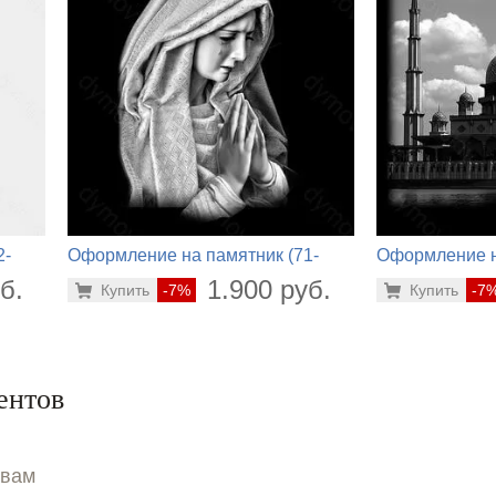
2-
Оформление на памятник (71-
Оформление н
904)
484)
б.
1.900 руб.
Купить
-7%
Купить
-7
ентов
ывам