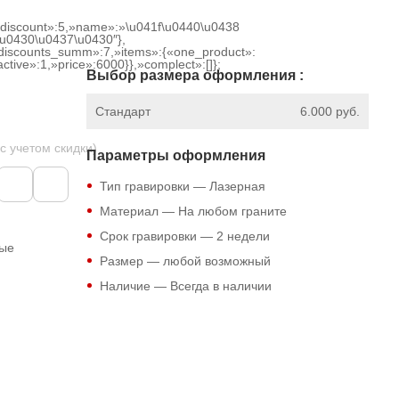
{«discount»:5,»name»:»\u041f\u0440\u0438
u0430\u0437\u0430″},
discounts_summ»:7,»items»:{«one_product»:
ctive»:1,»price»:6000}},»complect»:[]};
Выбор размера оформления :
Стандарт
6.000 руб.
 с учетом скидки)
Параметры оформления
Тип гравировки — Лазерная
Материал — На любом граните
Срок гравировки — 2 недели
ные
Размер — любой возможный
Наличие — Всегда в наличии