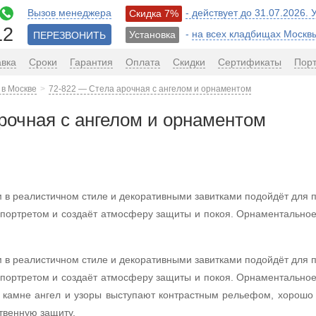
Вызов менеджера
- действует до 31.07.2026.
Скидка 7%
12
-
на всех кладбищах Москв
Установка
ПЕРЕЗВОНИТЬ
авка
Сроки
Гарантия
Оплата
Скидки
Сертификаты
Пор
 в Москве
72-822 — Стела арочная с ангелом и орнаментом
рочная с ангелом и орнаментом
 в реалистичном стиле и декоративными завитками подойдёт для 
с портретом и создаёт атмосферу защиты и покоя. Орнаментальн
 в реалистичном стиле и декоративными завитками подойдёт для 
с портретом и создаёт атмосферу защиты и покоя. Орнаментальн
м камне ангел и узоры выступают контрастным рельефом, хорош
твенную защиту.