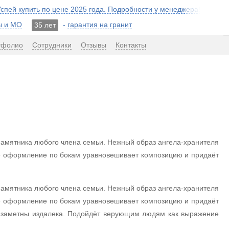
 Успей купить по цене 2025 года. Подробности у менеджера!
ы и МО
-
гарантия на гранит
35 лет
тфолио
Сотрудники
Отзывы
Контакты
памятника любого члена семьи. Нежный образ ангела-хранителя
ое оформление по бокам уравновешивает композицию и придаёт
памятника любого члена семьи. Нежный образ ангела-хранителя
ое оформление по бокам уравновешивает композицию и придаёт
о заметны издалека. Подойдёт верующим людям как выражение