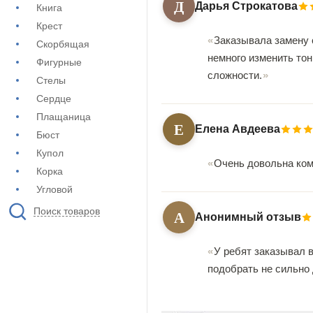
Д
Дарья Строкатова
Книга
Крест
Заказывала замену 
Скорбящая
немного изменить тон
Фигурные
сложности.
Стелы
Сердце
Плащаница
Е
Елена Авдеева
Бюст
Купол
Очень довольна кома
Корка
Угловой
Поиск товаров
А
Анонимный отзыв
У ребят заказывал 
подобрать не сильно 