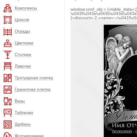
Комплексы
window.conf_obj = {«table_data»:
\u043f\u043e\u043b\u043d\u043e
{«discount»:2,»name»:»\u041f\u
Цоколя
Ограды
Цветники
Столики
Лавочки
Тротуарная плитка
Гранитная плитка
Вазы
Таблички
Щебень
Фотокерамика