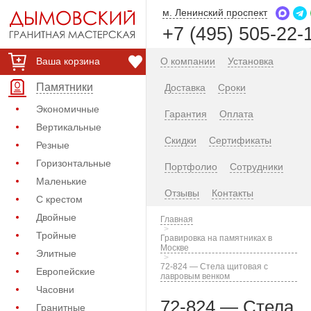
м. Ленинский проспект
+7 (495) 505-22-
Ваша корзина
О компании
Установка
Памятники
Доставка
Сроки
Экономичные
Гарантия
Оплата
Вертикальные
Скидки
Сертификаты
Резные
Горизонтальные
Портфолио
Сотрудники
Маленькие
Отзывы
Контакты
С крестом
Двойные
Главная
Тройные
Гравировка на памятниках в
Москве
Элитные
72-824 — Стела щитовая с
Европейские
лавровым венком
Часовни
72-824 — Стела
Гранитные