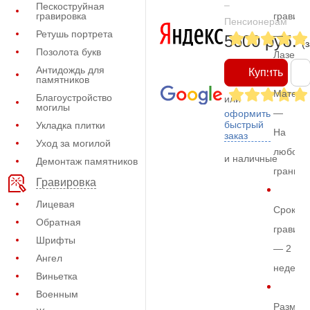
–
Пескоструйная
гравировка
гравиро
Пенсионерам
Ретушь портрета
—
5600 руб.
(
Позолота букв
Лазерн
Антидождь для
Купить
памятников
Матери
Благоустройство
или
могилы
—
оформить
быстрый
Укладка плитки
На
заказ
Уход за могилой
любом
и наличные
Демонтаж памятников
граните
Гравировка
Лицевая
Срок
Обратная
гравиро
Шрифты
— 2
Ангел
недели
Виньетка
Военным
Размер