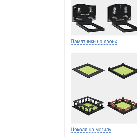
Памятники на двоих
Цоколя на могилу