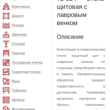
щитовая с
Комплексы
лавровым
Цоколя
венком
Ограды
Цветники
Описание
Столики
Композиция в символическом
Лавочки
стиле: защитный щит с
лавровым венком по
Тротуарная плитка
сторонам олицетворяет честь
Гранитная плитка
и память. Орнаментальная
обработка придаёт
Вазы
торжественность и
Таблички
достоинство. Гравировка
органично смотрится на
Щебень
тёмных памятниках,
Фотокерамика