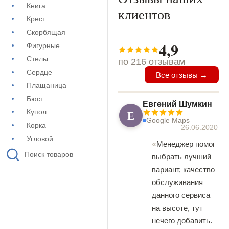
Книга
клиентов
Крест
Скорбящая
4,9
Фигурные
Стелы
по 216 отзывам
Сердце
Все отзывы →
Плащаница
Бюст
Евгений Шумкин
Е
Купол
Google Maps
Корка
26.06.2020
Угловой
Менеджер помог
Поиск товаров
выбрать лучший
вариант, качество
обслуживания
данного сервиса
на высоте, тут
нечего добавить.