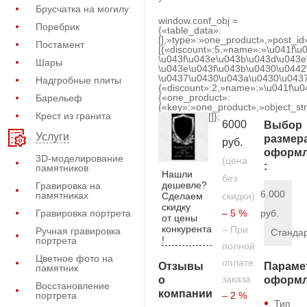
Брусчатка на могилу
window.conf_obj =
Поребрик
{«table_data»:
[],»type»:»one_product»,»post_id
Постамент
[{«discount»:5,»name»:»\u041f\u
\u043f\u043e\u043b\u043d\u043e
Шары
\u043e\u043f\u043b\u0430\u0442
\u0437\u0430\u043a\u0430\u0437
Надгробные плиты
{«discount»:2,»name»:»\u041f\u
{«one_product»:
Барельеф
{«key»:»one_product»,»object_str
Крест из гранита
[]};
6000
Выбор
Услуги
размер
руб.
оформл
3D-моделирование
(цена
:
памятников
Нашли
без
дешевле?
Гравировка на
6.000
памятниках
Сделаем
скидки)
скидку
Гравировка портрета
– 5 %
руб.
от цены
конкурента
– При
Ручная гравировка
Станда
!
портрета
полной
Цветное фото на
оплате
Отзывы
Параме
памятник
заказа
о
оформл
Восстановление
компании
портрета
– 2 %
Тип