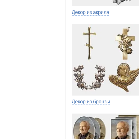
Декор из акрила
Декор из бронзы