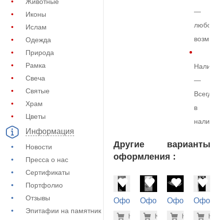
Животные
—
Иконы
любой
Ислам
возмож
Одежда
Природа
Рамка
Наличи
Свеча
—
Святые
Всегда
Храм
в
Цветы
наличи
Информация
Другие варианты
Новости
оформления :
Пресса о нас
Сертификаты
Портфолио
Отзывы
Оформление
Оформление
Оформление
Оформ
на памятник
на памятник
на памятник
на пам
Эпитафии на памятник
5.600 ру
1.9
Купить
Купить
-7%
Купить
-7%
Куп
-7
(72-882)
(71-246)
(71-445)
(72-690