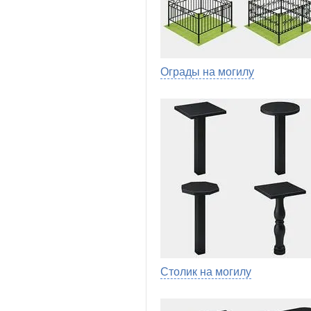
Ограды на могилу
Столик на могилу