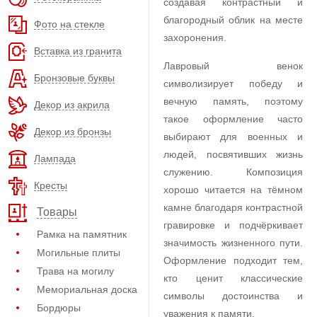
создавая контрастный и
благородный облик на месте
Фото на стекле
захоронения.
Вставка из гранита
Лавровый венок
Бронзовые буквы
символизирует победу и
вечную память, поэтому
Декор из акрила
такое оформление часто
Декор из бронзы
выбирают для военных и
людей, посвятивших жизнь
Лампада
служению. Композиция
Кресты
хорошо читается на тёмном
камне благодаря контрастной
Товары
гравировке и подчёркивает
Рамка на памятник
значимость жизненного пути.
Могильные плиты
Оформление подходит тем,
Трава на могилу
кто ценит классические
Мемориальная доска
символы достоинства и
Бордюры
уважения к памяти.