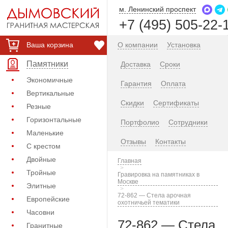
м. Ленинский проспект
+7 (495) 505-22-
Ваша корзина
О компании
Установка
Памятники
Доставка
Сроки
Экономичные
Гарантия
Оплата
Вертикальные
Скидки
Сертификаты
Резные
Горизонтальные
Портфолио
Сотрудники
Маленькие
Отзывы
Контакты
С крестом
Двойные
Главная
Тройные
Гравировка на памятниках в
Москве
Элитные
72-862 — Стела арочная
Европейские
охотничьей тематики
Часовни
72-862 — Стела
Гранитные