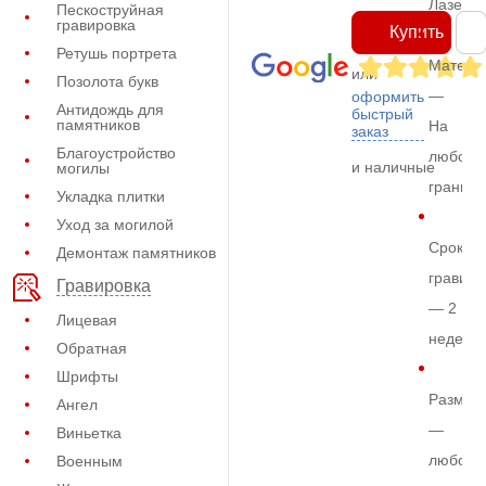
Лазерн
Пескоструйная
гравировка
Купить
Ретушь портрета
Матери
или
Позолота букв
—
оформить
Антидождь для
быстрый
памятников
На
заказ
Благоустройство
любом
и наличные
могилы
граните
Укладка плитки
Уход за могилой
Срок
Демонтаж памятников
гравиро
Гравировка
— 2
Лицевая
недели
Обратная
Шрифты
Размер
Ангел
—
Виньетка
любой
Военным