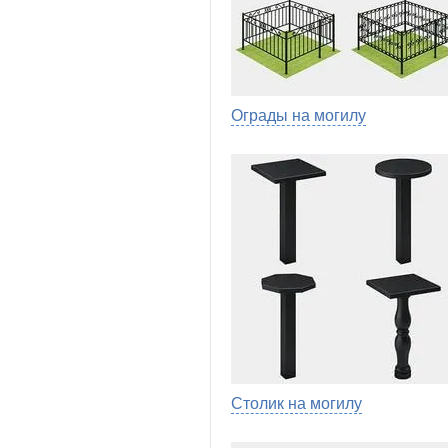
Ограды на могилу
Столик на могилу