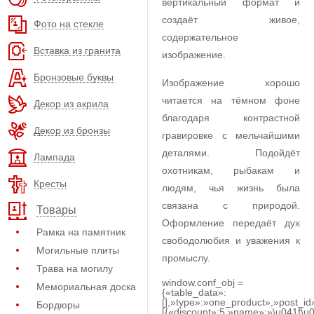
вертикальный формат и
создаёт живое,
Фото на стекле
содержательное
Вставка из гранита
изображение.
Бронзовые буквы
Изображение хорошо
читается на тёмном фоне
Декор из акрила
благодаря контрастной
Декор из бронзы
гравировке с мельчайшими
деталями. Подойдёт
Лампада
охотникам, рыбакам и
Кресты
людям, чья жизнь была
связана с природой.
Товары
Оформление передаёт дух
Рамка на памятник
свободолюбия и уважения к
Могильные плиты
промыслу.
Трава на могилу
window.conf_obj =
Мемориальная доска
{«table_data»:
[],»type»:»one_product»,»post_id
Бордюры
[{«discount»:5,»name»:»\u041f\u