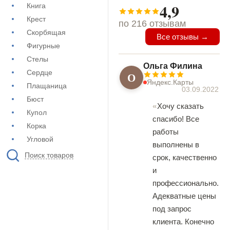
4,9
Книга
Крест
по 216 отзывам
Скорбящая
Все отзывы →
Фигурные
Стелы
Ольга Филина
Сердце
О
Яндекс.Карты
Плащаница
03.09.2022
Бюст
Хочу сказать
Купол
спасибо! Все
Корка
работы
Угловой
выполнены в
Поиск товаров
срок, качественно
и
профессионально.
Адекватные цены
под запрос
клиента. Конечно