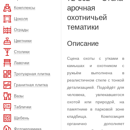
арочная
Комплексы
охотничьей
Цоколя
тематики
Ограды
Цветники
Описание
Столики
Сцена охоты с утками в
Лавочки
камышах и охотником с
ружьём выполнена в
Тротуарная плитка
реалистичном стиле с тонкой
Гранитная плитка
детализацией. Подойдёт для
человека, увлекавшегося
Вазы
охотой или природой, на
Таблички
памятнике в парковой зоне
кладбища. Композиция
Щебень
органично дополняет
Фотокерамика