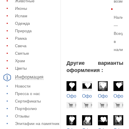
Животные
возмож
Иконы
Ислам
Наличи
Одежда
—
Природа
Всегда
Рамка
в
Свеча
наличи
Святые
Храм
Другие варианты
Цветы
оформления :
Информация
Новости
Пресса о нас
Оформление
Оформление
Оформление
Оформ
Сертификаты
на памятник
на памятник
на памятник
на пам
500 руб
5.6
Купить
Купить
-7%
Купить
-7%
Куп
-7
(71-124)
(73-228)
(71-781)
(71-624
Портфолио
Отзывы
Эпитафии на памятник