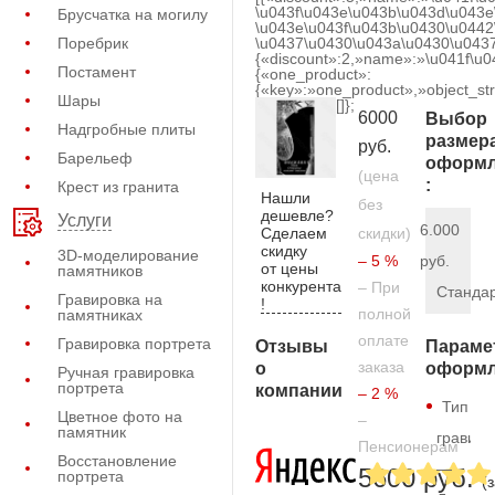
\u043f\u043e\u043b\u043d\u043e
Брусчатка на могилу
\u043e\u043f\u043b\u0430\u0442
Поребрик
\u0437\u0430\u043a\u0430\u0437
{«discount»:2,»name»:»\u041f\u
Постамент
{«one_product»:
{«key»:»one_product»,»object_str
Шары
[]};
6000
Выбор
Надгробные плиты
размер
руб.
Барельеф
оформл
(цена
:
Крест из гранита
Нашли
без
дешевле?
Услуги
6.000
Сделаем
скидки)
скидку
3D-моделирование
– 5 %
руб.
от цены
памятников
конкурента
– При
Станда
Гравировка на
!
полной
памятниках
оплате
Гравировка портрета
Отзывы
Параме
заказа
о
оформл
Ручная гравировка
портрета
компании
– 2 %
Тип
Цветное фото на
–
памятник
гравиро
Пенсионерам
Восстановление
—
5600 руб.
портрета
(