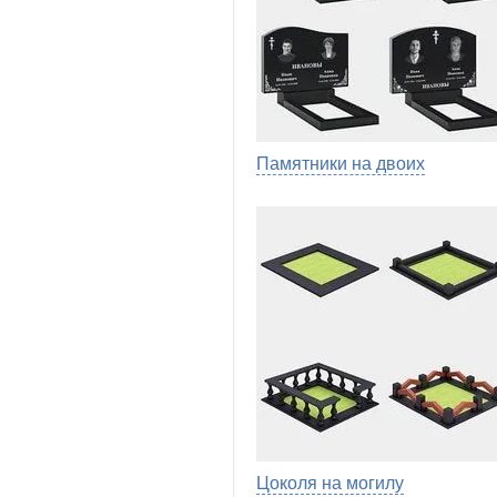
Памятники на двоих
Цоколя на могилу