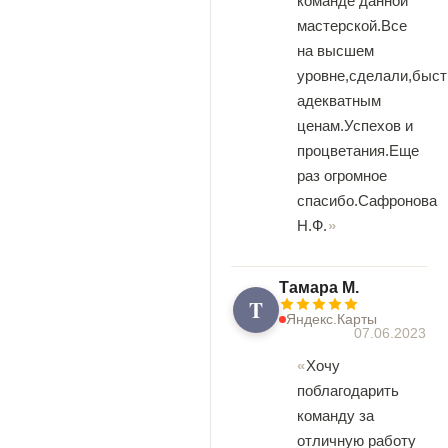
команде данной
мастерской.Все
на высшем
уровне,сделали,быст
адекватным
ценам.Успехов и
процветания.Еще
раз огромное
спасибо.Сафронова
Н.Ф.
Tамара М.
T
Яндекс.Карты
07.06.2023
Хочу
поблагодарить
команду за
отличную работу