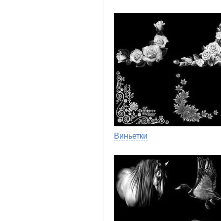
Виньетки