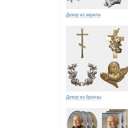
Декор из акрила
Декор из бронзы