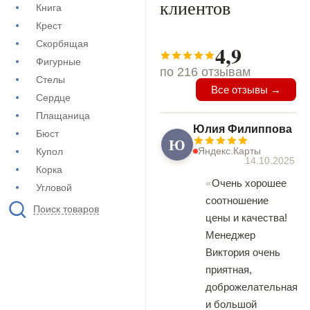
клиентов
Книга
Крест
Скорбящая
4,9
Фигурные
по 216 отзывам
Стелы
Все отзывы →
Сердце
Плащаница
Юлия Филиппова
Бюст
Ю
Яндекс.Карты
Купол
14.10.2025
Корка
Очень хорошее
Угловой
соотношение
Поиск товаров
цены и качества!
Менеджер
Виктория очень
приятная,
доброжелательная
и большой