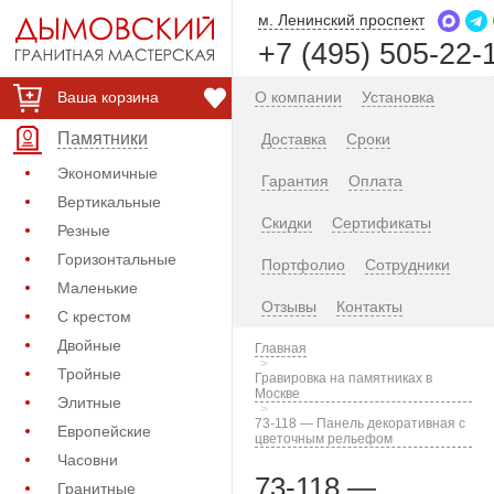
м. Ленинский проспект
+7 (495) 505-22-
Ваша корзина
О компании
Установка
Памятники
Доставка
Сроки
Экономичные
Гарантия
Оплата
Вертикальные
Скидки
Сертификаты
Резные
Горизонтальные
Портфолио
Сотрудники
Маленькие
Отзывы
Контакты
С крестом
Двойные
Главная
Тройные
Гравировка на памятниках в
Москве
Элитные
73-118 — Панель декоративная с
Европейские
цветочным рельефом
Часовни
73-118 —
Гранитные