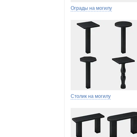
Ограды на могилу
Столик на могилу