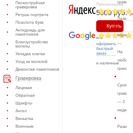
гравиро
Пескоструйная
Пенсионерам
гравировка
—
5600 руб.
(
Ретушь портрета
Лазерн
Позолота букв
Купить
Антидождь для
памятников
Матери
или
Благоустройство
—
оформить
могилы
быстрый
На
заказ
Укладка плитки
любом
Уход за могилой
и наличные
граните
Демонтаж памятников
Гравировка
Срок
Лицевая
гравиро
Обратная
— 2
Шрифты
недели
Ангел
Виньетка
Военным
Размер