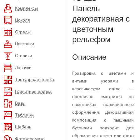
Панель
Комплексы
декоративная с
Цоколя
цветочным
Ограды
рельефом
Цветники
Описание
Столики
Лавочки
Гравировка с цветами и
Тротуарная плитка
витыми узорами в
классическом стиле —
Гранитная плитка
органично смотрится на
Вазы
памятниках традиционного
оформления. Декоративная
Таблички
композиция с пышными
Щебень
бутонами подходит для
обрамления текста или фото
Фотокерамика