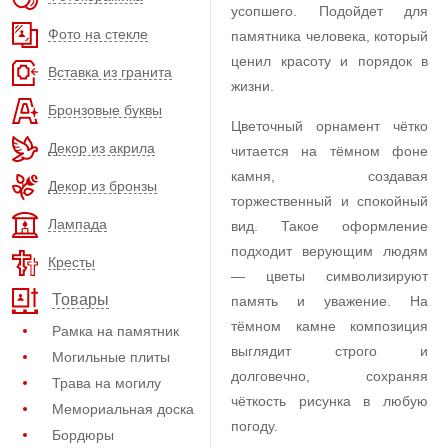
усопшего. Подойдет для
Фото на стекле
памятника человека, который
ценил красоту и порядок в
Вставка из гранита
жизни.
Бронзовые буквы
Цветочный орнамент чётко
Декор из акрила
читается на тёмном фоне
камня, создавая
Декор из бронзы
торжественный и спокойный
Лампада
вид. Такое оформление
подходит верующим людям
Кресты
— цветы символизируют
Товары
память и уважение. На
тёмном камне композиция
Рамка на памятник
выглядит строго и
Могильные плиты
долговечно, сохраняя
Трава на могилу
чёткость рисунка в любую
Мемориальная доска
погоду.
Бордюры