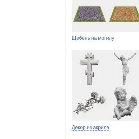
Щебень на могилу
Декор из акрила