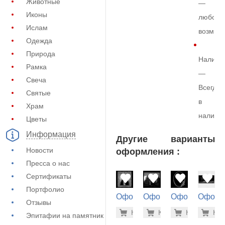
Животные
—
Иконы
любой
Ислам
возмож
Одежда
Природа
Наличи
Рамка
—
Свеча
Всегда
Святые
в
Храм
наличи
Цветы
Информация
Другие варианты
Новости
оформления :
Пресса о нас
Сертификаты
Портфолио
Оформление
Оформление
Оформление
Оформ
Отзывы
на памятник
на памятник
на памятник
на пам
1.900 ру
1.9
Купить
Купить
-7%
Купить
-7%
Куп
-7
Эпитафии на памятник
(73-437)
(71-716)
(71-870)
(73-158