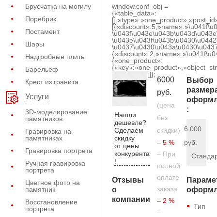
Брусчатка на могилу
window.conf_obj =
{«table_data»:
Поребрик
[],»type»:»one_product»,»post_id
[{«discount»:5,»name»:»\u041f\u
Постамент
\u043f\u043e\u043b\u043d\u043e
\u043e\u043f\u043b\u0430\u0442
Шары
\u0437\u0430\u043a\u0430\u0437
{«discount»:2,»name»:»\u041f\u
Надгробные плиты
{«one_product»:
{«key»:»one_product»,»object_str
Барельеф
[]};
6000
Выбор
Крест из гранита
размер
руб.
Услуги
оформл
(цена
:
3D-моделирование
Нашли
без
памятников
дешевле?
6.000
Сделаем
скидки)
Гравировка на
скидку
памятниках
– 5 %
руб.
от цены
Гравировка портрета
конкурента
– При
Станда
!
Ручная гравировка
полной
портрета
оплате
Отзывы
Параме
Цветное фото на
заказа
о
памятник
оформл
компании
– 2 %
Восстановление
Тип
портрета
–