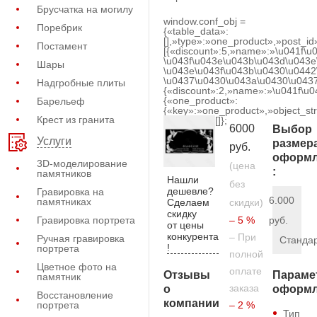
Брусчатка на могилу
window.conf_obj =
Поребрик
{«table_data»:
[],»type»:»one_product»,»post_id
Постамент
[{«discount»:5,»name»:»\u041f\u
\u043f\u043e\u043b\u043d\u043e
Шары
\u043e\u043f\u043b\u0430\u0442
\u0437\u0430\u043a\u0430\u0437
Надгробные плиты
{«discount»:2,»name»:»\u041f\u
{«one_product»:
Барельеф
{«key»:»one_product»,»object_str
Крест из гранита
[]};
6000
Выбор
Услуги
размер
руб.
оформл
3D-моделирование
(цена
:
памятников
Нашли
без
дешевле?
Гравировка на
6.000
памятниках
Сделаем
скидки)
скидку
Гравировка портрета
– 5 %
руб.
от цены
конкурента
– При
Ручная гравировка
Станда
!
портрета
полной
Цветное фото на
оплате
Отзывы
Параме
памятник
заказа
о
оформл
Восстановление
компании
портрета
– 2 %
Тип