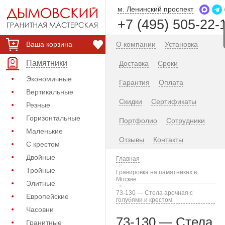
м. Ленинский проспект
+7 (495) 505-22-
Ваша корзина
О компании
Установка
Памятники
Доставка
Сроки
Экономичные
Гарантия
Оплата
Вертикальные
Скидки
Сертификаты
Резные
Горизонтальные
Портфолио
Сотрудники
Маленькие
Отзывы
Контакты
С крестом
Двойные
Главная
Тройные
Гравировка на памятниках в
Москве
Элитные
73-130 — Стела арочная с
Европейские
голубями и крестом
Часовни
73-130 — Стела
Гранитные