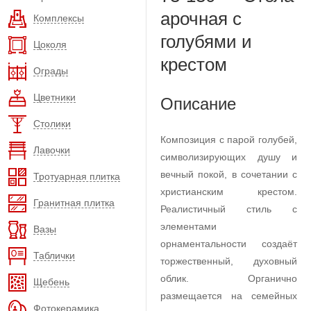
арочная с
Комплексы
голубями и
Цоколя
крестом
Ограды
Цветники
Описание
Столики
Композиция с парой голубей,
Лавочки
символизирующих душу и
вечный покой, в сочетании с
Тротуарная плитка
христианским крестом.
Гранитная плитка
Реалистичный стиль с
элементами
Вазы
орнаментальности создаёт
Таблички
торжественный, духовный
облик. Органично
Щебень
размещается на семейных
Фотокерамика