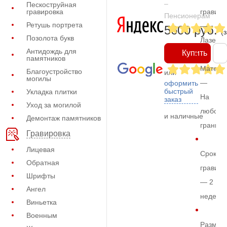
–
Пескоструйная
гравировка
гравиро
Пенсионерам
Ретушь портрета
—
5600 руб.
(
Позолота букв
Лазерн
Антидождь для
Купить
памятников
Матери
Благоустройство
или
могилы
—
оформить
быстрый
Укладка плитки
На
заказ
Уход за могилой
любом
и наличные
Демонтаж памятников
граните
Гравировка
Лицевая
Срок
Обратная
гравиро
Шрифты
— 2
Ангел
недели
Виньетка
Военным
Размер