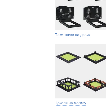
Памятники на двоих
Цоколя на могилу