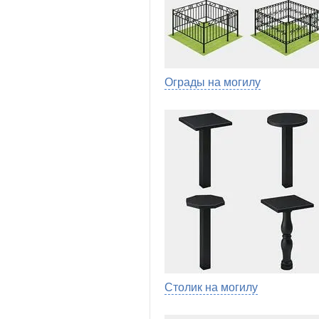
Ограды на могилу
Столик на могилу