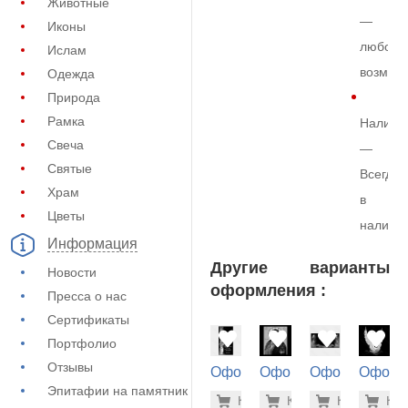
Животные
—
Иконы
любой
Ислам
возмож
Одежда
Природа
Рамка
Наличи
Свеча
—
Святые
Всегда
Храм
в
Цветы
наличи
Информация
Другие варианты
Новости
оформления :
Пресса о нас
Сертификаты
Портфолио
Отзывы
Оформление
Оформление
Оформление
Оформ
на памятник
на памятник
на памятник
на пам
Эпитафии на памятник
5.600 ру
1.9
Купить
Купить
-7%
Купить
-7%
Куп
-7
(72-836)
(73-428)
(73-218)
(73-502