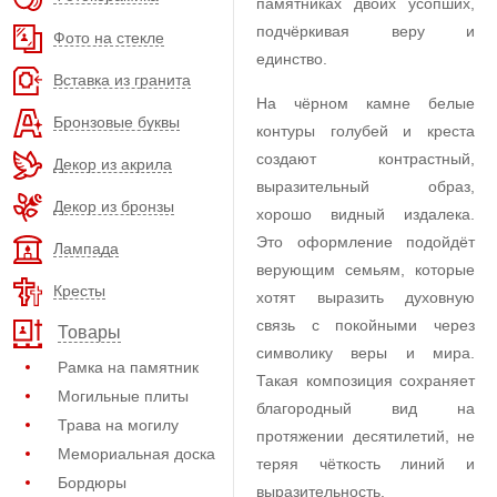
памятниках двоих усопших,
подчёркивая веру и
Фото на стекле
единство.
Вставка из гранита
На чёрном камне белые
Бронзовые буквы
контуры голубей и креста
создают контрастный,
Декор из акрила
выразительный образ,
Декор из бронзы
хорошо видный издалека.
Это оформление подойдёт
Лампада
верующим семьям, которые
Кресты
хотят выразить духовную
связь с покойными через
Товары
символику веры и мира.
Рамка на памятник
Такая композиция сохраняет
Могильные плиты
благородный вид на
Трава на могилу
протяжении десятилетий, не
Мемориальная доска
теряя чёткость линий и
Бордюры
выразительность.