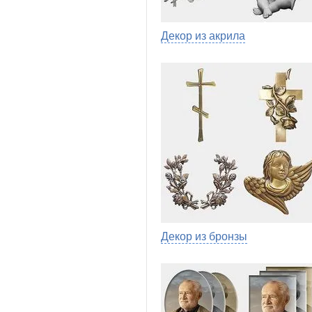
Декор из акрила
Декор из бронзы