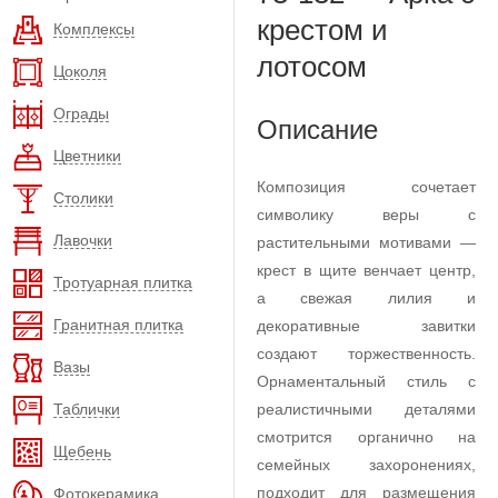
крестом и
Комплексы
лотосом
Цоколя
Ограды
Описание
Цветники
Композиция сочетает
Столики
символику веры с
Лавочки
растительными мотивами —
крест в щите венчает центр,
Тротуарная плитка
а свежая лилия и
Гранитная плитка
декоративные завитки
создают торжественность.
Вазы
Орнаментальный стиль с
Таблички
реалистичными деталями
смотрится органично на
Щебень
семейных захоронениях,
подходит для размещения
Фотокерамика