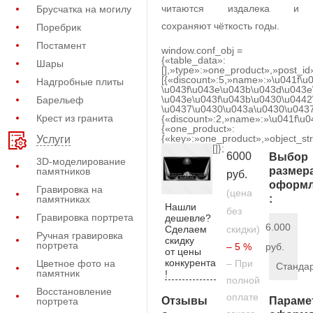
читаются издалека и
Брусчатка на могилу
сохраняют чёткость годы.
Поребрик
Постамент
window.conf_obj =
{«table_data»:
Шары
[],»type»:»one_product»,»post_id
[{«discount»:5,»name»:»\u041f\u
Надгробные плиты
\u043f\u043e\u043b\u043d\u043e
\u043e\u043f\u043b\u0430\u0442
Барельеф
\u0437\u0430\u043a\u0430\u0437
Крест из гранита
{«discount»:2,»name»:»\u041f\u
{«one_product»:
{«key»:»one_product»,»object_str
Услуги
[]};
6000
Выбор
3D-моделирование
размер
памятников
руб.
оформл
Гравировка на
(цена
:
памятниках
Нашли
без
Гравировка портрета
дешевле?
6.000
Сделаем
скидки)
Ручная гравировка
скидку
портрета
– 5 %
руб.
от цены
конкурента
Цветное фото на
– При
Станда
памятник
!
полной
Восстановление
оплате
Отзывы
Параме
портрета