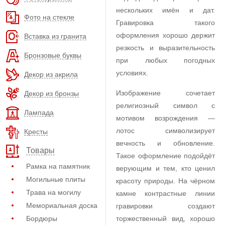
нескольких имён и дат.
Фото на стекле
Гравировка такого
оформления хорошо держит
Вставка из гранита
резкость и выразительность
Бронзовые буквы
при любых погодных
условиях.
Декор из акрила
Изображение сочетает
Декор из бронзы
религиозный символ с
Лампада
мотивом возрождения —
лотос символизирует
Кресты
вечность и обновление.
Товары
Такое оформление подойдёт
Рамка на памятник
верующим и тем, кто ценил
Могильные плиты
красоту природы. На чёрном
Трава на могилу
камне контрастные линии
Мемориальная доска
гравировки создают
Бордюры
торжественный вид, хорошо