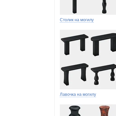
Столик на могилу
Лавочка на могилу