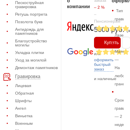
заказа
о
оформл
Пескоструйная
компании
гравировка
– 2 %
Тип
Ретушь портрета
–
гравиро
Пенсионерам
Позолота букв
—
5600 руб.
Антидождь для
(
памятников
Лазерн
Благоустройство
Купить
могилы
Матери
Укладка плитки
или
—
оформить
Уход за могилой
быстрый
Демонтаж памятников
На
заказ
любом
Гравировка
и наличные
граните
Лицевая
Обратная
Срок
Шрифты
Ангел
гравиро
Виньетка
— 2
Военным
недели