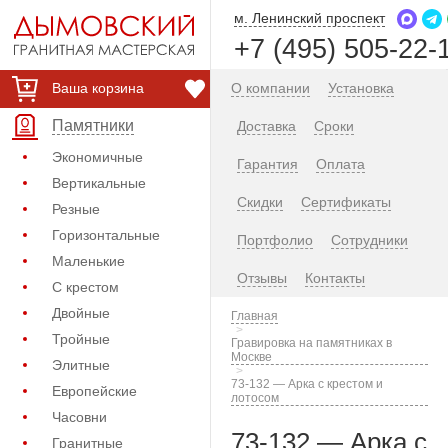
м. Ленинский проспект
+7 (495) 505-22-
Ваша корзина
О компании
Установка
Памятники
Доставка
Сроки
Экономичные
Гарантия
Оплата
Вертикальные
Скидки
Сертификаты
Резные
Горизонтальные
Портфолио
Сотрудники
Маленькие
Отзывы
Контакты
С крестом
Двойные
Главная
Тройные
Гравировка на памятниках в
Москве
Элитные
73-132 — Арка с крестом и
Европейские
лотосом
Часовни
73-132 — Арка с
Гранитные