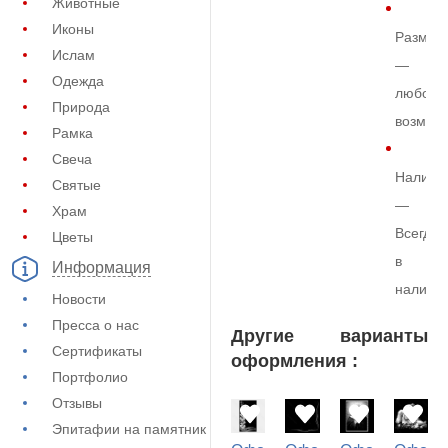
Животные
Иконы
Размер
Ислам
—
Одежда
любой
Природа
возмож
Рамка
Свеча
Наличи
Святые
—
Храм
Всегда
Цветы
в
Информация
наличи
Новости
Пресса о нас
Другие варианты
Сертификаты
оформления :
Портфолио
Отзывы
Эпитафии на памятник