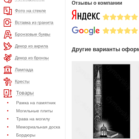
Отзывы о компании
Фото на стекле
Вставка из гранита
Бронзовые буквы
Декор из акрила
Другие варианты оформ
Декор из бронзы
Лампада
Кресты
Товары
Рамка на памятник
Могильные плиты
Трава на могилу
Мемориальная доска
Бордюры