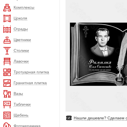
Комплексы
Цоколя
Ограды
Цветники
Столики
Лавочки
Тротуарная плитка
Гранитная плитка
Вазы
Таблички
Щебень
Нашли дешевле? Сделаем с
Фотокерамика