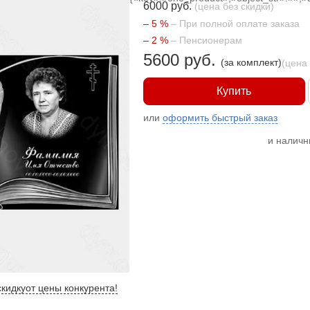
6000 руб.
(цена без скидки)
– 5 %
– При полной оплате заказа
– 2 %
– Пенсионерам
5600 руб.
(за комплект)
(цена
Купить
или
оформить быстрый заказ
и налич
кидку
от цены конкурента
!