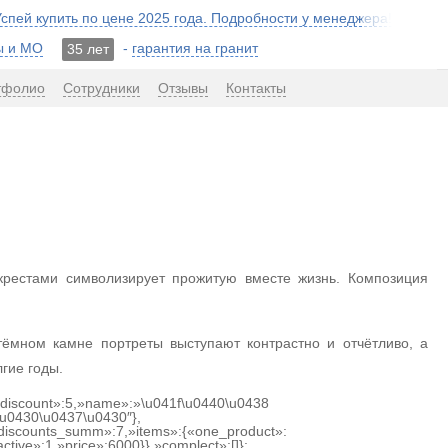
 Успей купить по цене 2025 года. Подробности у менеджера!
ы и МО
-
гарантия на гранит
35 лет
тфолио
Сотрудники
Отзывы
Контакты
крестами символизирует прожитую вместе жизнь. Композиция
ёмном камне портреты выступают контрастно и отчётливо, а
гие годы.
{«discount»:5,»name»:»\u041f\u0440\u0438
u0430\u0437\u0430″},
discounts_summ»:7,»items»:{«one_product»:
ctive»:1,»price»:6000}},»complect»:[]};