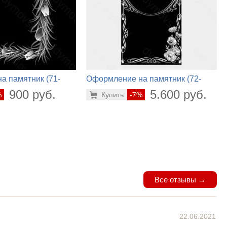
а памятник (71-
Оформление на памятник (72-
734)
900 руб.
5.600 руб.
%
Купить
-7%
Все отзывы →
22.06.2021