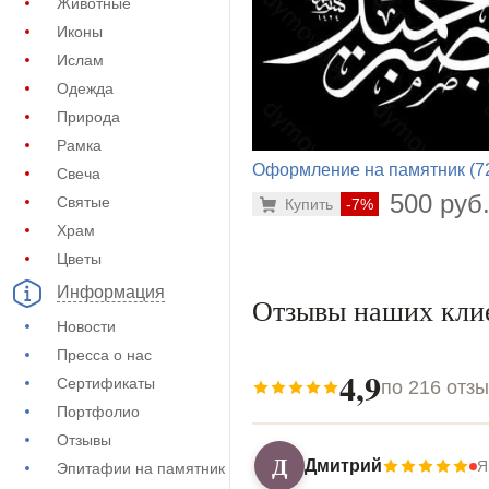
Животные
Иконы
Ислам
Одежда
Природа
Рамка
Оформление на памятник (7
Свеча
436)
500 руб
Святые
Купить
-7%
Храм
Цветы
Информация
Отзывы наших кли
Новости
Пресса о нас
4,9
Сертификаты
по 216 отз
Портфолио
Отзывы
Д
Дмитрий
Я
Эпитафии на памятник