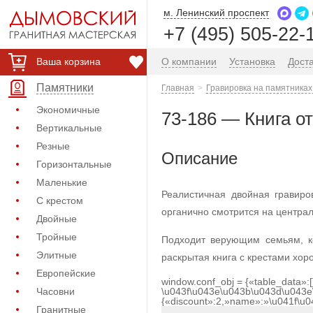
м. Ленинский проспект
+7 (495) 505-22-
Ваша корзина
О компании
Установка
Дост
Памятники
Главная
Гравировка на памятниках
Экономичные
73-186 — Книга о
Вертикальные
Резные
Описание
Горизонтальные
Маленькие
Реалистичная двойная гравиро
С крестом
органично смотрится на централ
Двойные
Тройные
Подходит верующим семьям, ко
Элитные
раскрытая книга с крестами хор
Европейские
window.conf_obj = {«table_data»:
Часовни
\u043f\u043e\u043b\u043d\u043e
{«discount»:2,»name»:»\u041f\u
Гранитные