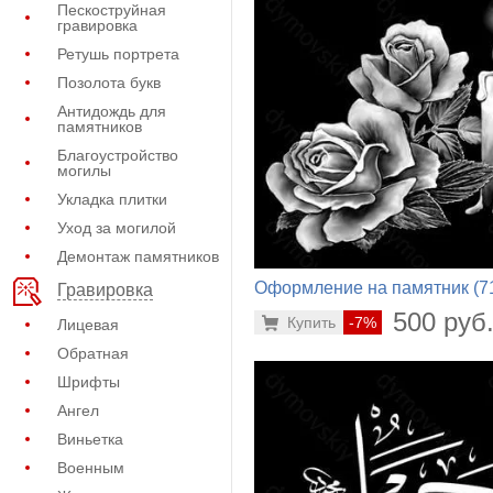
Пескоструйная
гравировка
Ретушь портрета
Позолота букв
Антидождь для
памятников
Благоустройство
могилы
Укладка плитки
Уход за могилой
Демонтаж памятников
Оформление на памятник (7
Гравировка
198)
500 руб
Купить
-7%
Лицевая
Обратная
Шрифты
Ангел
Виньетка
Военным