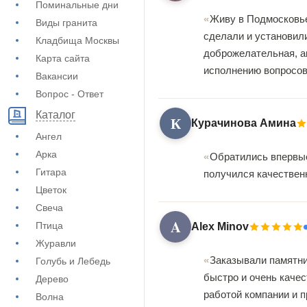
Поминальные дни
Живу в Подмосковье,
Виды гранита
сделали и установил
Кладбища Москвы
доброжелательная, а
Карта сайта
исполнению вопросов
Вакансии
Вопрос - Ответ
Каталог
К
Курачинова Амина
Ангел
Арка
Обратились впервые
Гитара
получился качествен
Цветок
Свеча
A
Птица
Alex Minov
Журавли
Заказывали памятни
Голубь и Лебедь
быстро и очень качес
Дерево
работой компании и 
Волна