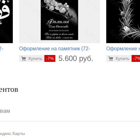
2-
Оформление на памятник (72-
Оформление н
676)
858)
.
5.600 руб.
Купить
-7%
Купить
-7
ентов
ывам
ндекс.Карты