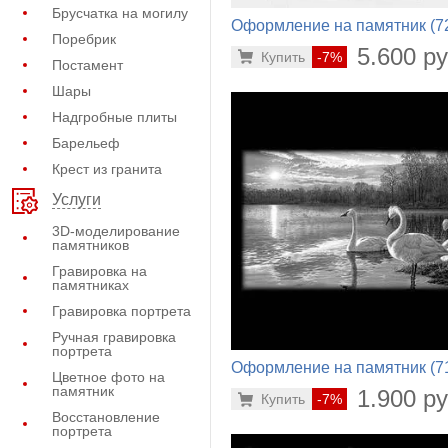
Брусчатка на могилу
Оформление на памятник (7
Поребрик
842)
5.600 ру
Купить
-7%
Постамент
Шары
Надгробные плиты
Барельеф
Крест из гранита
Услуги
3D-моделирование
памятников
Гравировка на
памятниках
Гравировка портрета
Ручная гравировка
портрета
Оформление на памятник (7
Цветное фото на
234)
памятник
1.900 ру
Купить
-7%
Восстановление
портрета