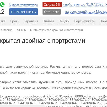
Вызов менеджера
- действует до 31.07.2026.
Скидка 7%
12
-
на всех кладбищах Москв
Установка
ПЕРЕЗВОНИТЬ
авка
Сроки
Гарантия
Оплата
Скидки
Сертификаты
Пор
 в Москве
73-186 — Книга открытая двойная с портретами
ткрытая двойная с портретами
вка для супружеской могилы. Раскрытая книга с портретами и 
ьной части памятника и подчёркивает единство супругов.
торые хотят отметить духовный путь, пройденный вместе. На т
ошо читается издалека. Композиция сохраняет выразительность дол
[],»type»:»one_product»,»post_id»:67070,»price»:6000,»discounts»:[
\u0439 \u043e\u043f\u043b\u0430\u0442\u0435 \u0437\u0430\u043a\
0435\u043d\u0441\u0438\u043e\u043d\u0435\u0440\u0430\u043c»}],»
{«key»:»one_product»,»object_str»:»»,»a