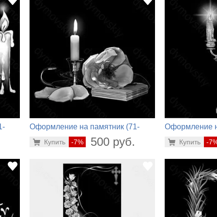
1-
Оформление на памятник (71-
Оформление н
187)
132)
.
500 руб.
Купить
-7%
Купить
-7