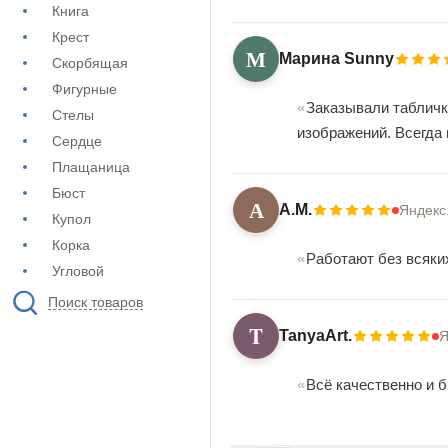
Книга
Крест
М
Марина Sunny
Скорбящая
Фигурные
Заказывали табличк
Стелы
изображений. Всегда
Сердце
Плащаница
Бюст
А
А.М.
Яндекс
Купол
Корка
Работают без всяки
Угловой
Поиск товаров
T
TanyaArt.
Я
Всё качественно и б