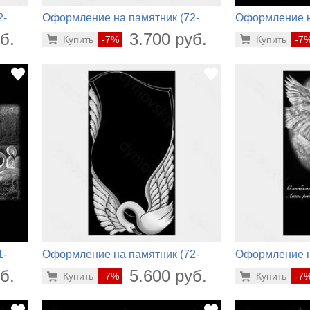
2-
Оформление на памятник (72-
Оформление н
214)
420)
б.
3.700 руб.
Купить
-7%
Купить
-7
1-
Оформление на памятник (72-
Оформление н
856)
206)
б.
5.600 руб.
Купить
-7%
Купить
-7