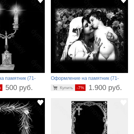
а памятник (71-
Оформление на памятник (71-
941)
500 руб.
1.900 руб.
%
Купить
-7%