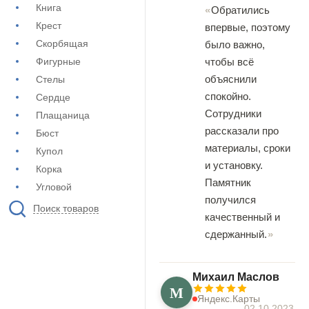
Книга
Обратились
Крест
впервые, поэтому
Скорбящая
было важно,
Фигурные
чтобы всё
объяснили
Стелы
спокойно.
Сердце
Сотрудники
Плащаница
рассказали про
Бюст
материалы, сроки
Купол
и установку.
Корка
Памятник
Угловой
получился
Поиск товаров
качественный и
сдержанный.
Михаил Маслов
М
Яндекс.Карты
02.10.2023