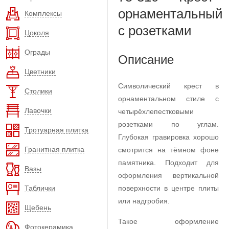
орнаментальный
Комплексы
с розетками
Цоколя
Ограды
Описание
Цветники
Символический крест в
Столики
орнаментальном стиле с
Лавочки
четырёхлепестковыми
розетками по углам.
Тротуарная плитка
Глубокая гравировка хорошо
Гранитная плитка
смотрится на тёмном фоне
памятника. Подходит для
Вазы
оформления вертикальной
Таблички
поверхности в центре плиты
или надгробия.
Щебень
Такое оформление
Фотокерамика