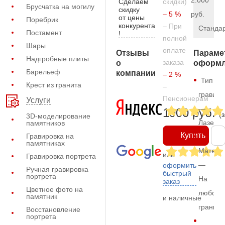
2.000
Сделаем
скидки)
Брусчатка на могилу
скидку
– 5 %
руб.
от цены
Поребрик
конкурента
– При
Станда
Постамент
!
полной
Шары
оплате
Отзывы
Параме
Надгробные плиты
заказа
о
оформл
Барельеф
компании
– 2 %
Тип
Крест из гранита
–
гравиро
Пенсионерам
Услуги
—
1900 руб.
(
3D-моделирование
Лазерн
памятников
Купить
Гравировка на
памятниках
Матери
или
Гравировка портрета
—
оформить
Ручная гравировка
быстрый
портрета
На
заказ
Цветное фото на
любом
памятник
и наличные
граните
Восстановление
портрета