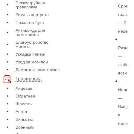
Пескоструйная
Срок
гравировка
гравиро
Ретушь портрета
Позолота букв
— 2
Антидождь для
недели
памятников
Благоустройство
могилы
Размер
Укладка плитки
—
Уход за могилой
любой
Демонтаж памятников
возмож
Гравировка
Лицевая
Наличи
Обратная
—
Шрифты
Всегда
Ангел
в
Виньетка
наличи
Военным