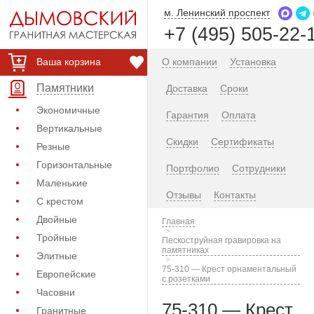
м. Ленинский проспект
+7 (495) 505-22-
Ваша корзина
О компании
Установка
Памятники
Доставка
Сроки
Экономичные
Гарантия
Оплата
Вертикальные
Скидки
Сертификаты
Резные
Горизонтальные
Портфолио
Сотрудники
Маленькие
Отзывы
Контакты
С крестом
Двойные
Главная
Тройные
Пескоструйная гравировка на
памятниках
Элитные
75-310 — Крест орнаментальный
Европейские
с розетками
Часовни
75-310 — Крест
Гранитные