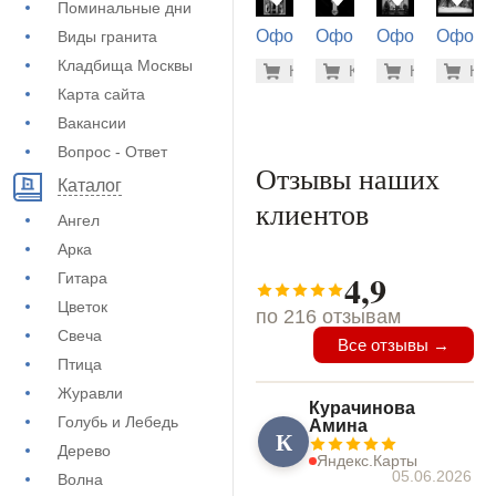
Поминальные дни
Оформление
Оформление
Оформление
Оформ
Виды гранита
на памятник
на памятник
на памятник
на пам
1.900 ру
500
Кладбища Москвы
Купить
Купить
-7%
Купить
-7%
Куп
-7
(73-472)
(71-341)
(71-796)
(71-258
Карта сайта
Вакансии
Вопрос - Ответ
Отзывы наших
Каталог
клиентов
Ангел
Арка
4,9
Гитара
Цветок
по 216 отзывам
Свеча
Все отзывы →
Птица
Журавли
Курачинова
Голубь и Лебедь
Амина
К
Дерево
Яндекс.Карты
05.06.2026
Волна