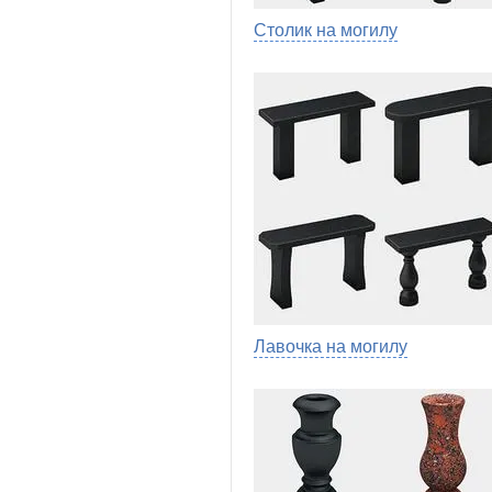
Столик на могилу
Лавочка на могилу