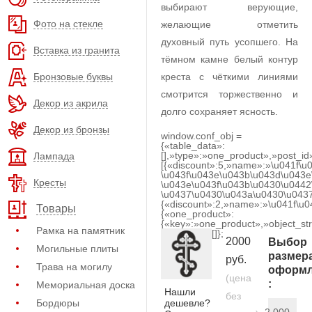
выбирают верующие,
Фото на стекле
желающие отметить
духовный путь усопшего. На
Вставка из гранита
тёмном камне белый контур
Бронзовые буквы
креста с чёткими линиями
смотрится торжественно и
Декор из акрила
долго сохраняет ясность.
Декор из бронзы
window.conf_obj =
{«table_data»:
[],»type»:»one_product»,»post_id
Лампада
[{«discount»:5,»name»:»\u041f\u
\u043f\u043e\u043b\u043d\u043e
Кресты
\u043e\u043f\u043b\u0430\u0442
\u0437\u0430\u043a\u0430\u0437
{«discount»:2,»name»:»\u041f\u
Товары
{«one_product»:
{«key»:»one_product»,»object_str
Рамка на памятник
[]};
2000
Выбор
Могильные плиты
размер
руб.
Трава на могилу
оформл
(цена
:
Мемориальная доска
Нашли
без
дешевле?
Бордюры