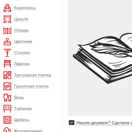
Комплексы
Цоколя
Ограды
Цветники
Столики
Лавочки
Тротуарная плитка
Гранитная плитка
Вазы
Таблички
Щебень
Нашли дешевле? Сделаем с
Фотокерамика