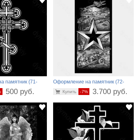
а памятник (71-
Оформление на памятник (72-
256)
500 руб.
3.700 руб.
%
Купить
-7%