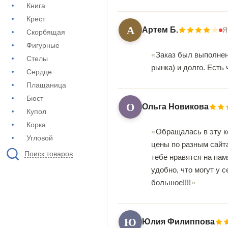
Книга
Крест
А
Артем Б.
Я
Скорбящая
Фигурные
Заказ был выполнен
Стелы
рынка) и долго. Есть
Сердце
Плащаница
Бюст
О
Ольга Новикова
Купол
Корка
Обращалась в эту к
Угловой
цены по разным сайта
Поиск товаров
тебе нравятся на пам
удобно, что могут у 
большое!!!!
Ю
Юлия Филиппова