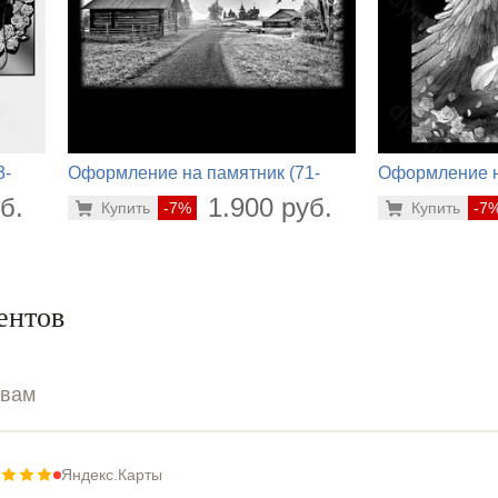
3-
Оформление на памятник (71-
Оформление н
208)
558)
б.
1.900 руб.
Купить
-7%
Купить
-7
ентов
ывам
Яндекс.Карты