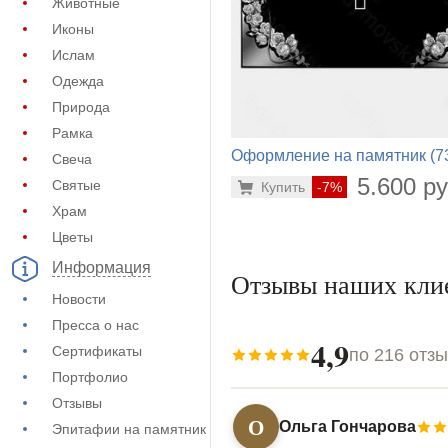
Животные
Иконы
Ислам
Одежда
Природа
Рамка
Оформление на памятник (7
Свеча
204)
5.600 ру
Святые
Купить
-7%
Храм
Цветы
Информация
Отзывы наших кли
Новости
Пресса о нас
4,9
Сертификаты
по 216 отз
Портфолио
Отзывы
О
Ольга Гончарова
Эпитафии на памятник