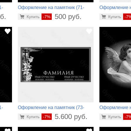
1-
Оформление на памятник (71-
Оформление н
126)
310)
б.
500 руб.
Купить
-7%
Купить
-7
1-
Оформление на памятник (73-
Оформление н
120)
578)
.
5.600 руб.
Купить
-7%
Купить
-7