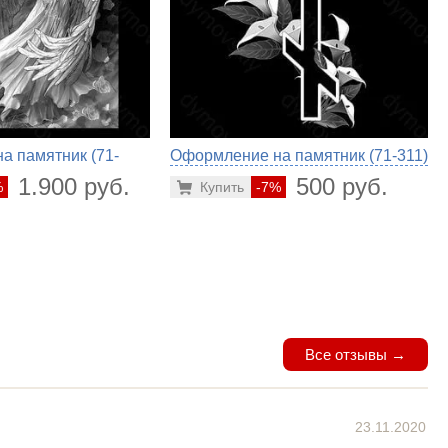
а памятник (71-
Оформление на памятник (71-311)
1.900 руб.
500 руб.
%
Купить
-7%
Все отзывы →
23.11.2020