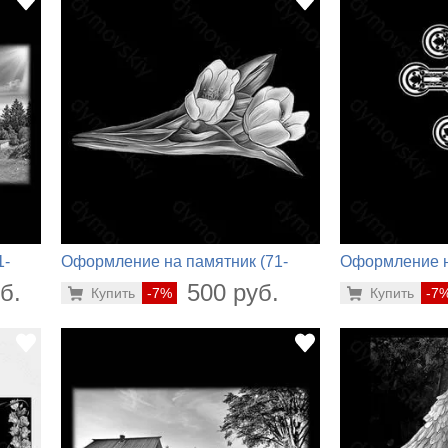
1-
Оформление на памятник (71-
Оформление н
410)
344)
б.
500 руб.
Купить
-7%
Купить
-7