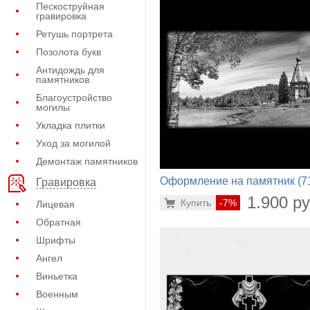
Пескоструйная
гравировка
Ретушь портрета
Позолота букв
Антидождь для
памятников
Благоустройство
могилы
Укладка плитки
Уход за могилой
Демонтаж памятников
Оформление на памятник (7
Гравировка
202)
1.900 ру
Купить
-7%
Лицевая
Обратная
Шрифты
Ангел
Виньетка
Военным