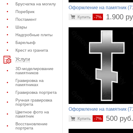
Брусчатка на могилу
Оформление на памятник (7
Поребрик
260)
1.900 ру
Купить
-7%
Постамент
Шары
Надгробные плиты
Барельеф
Крест из гранита
Услуги
3D-моделирование
памятников
Гравировка на
памятниках
Гравировка портрета
Ручная гравировка
портрета
Оформление на памятник (7
Цветное фото на
328)
памятник
500 руб
Купить
-7%
Восстановление
портрета