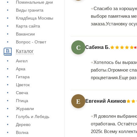
Поминальные дни
Спасибо за хорошую
Виды гранита
выборе памятника ме
Кладбища Москвы
заказа.Установку ос
Карта сайта
Вакансии
Вопрос - Ответ
С
Сабина Б.
Каталог
Ангел
Хотелось бы вырази
Арка
работы.Огромное спа
Гитара
процветания.Еще раз
Цветок
Свеча
Е
Птица
Евгений Акимов
Журавли
Я доволен выбранно
Голубь и Лебедь
отработана. Остаётся
Дерево
2025г. Всему коллект
Волна