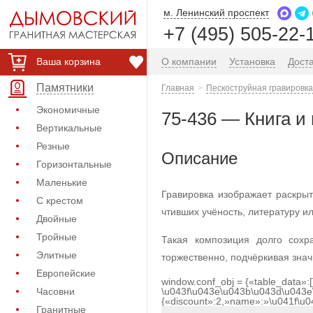
м. Ленинский проспект
+7 (495) 505-22-
Ваша корзина
О компании
Установка
Дост
Памятники
Главная
Пескоструйная гравировка
Экономичные
75-436 — Книга и
Вертикальные
Резные
Описание
Горизонтальные
Маленькие
Гравировка изображает раскрыт
С крестом
чтивших учёность, литературу и
Двойные
Тройные
Такая композиция долго сохр
Элитные
торжественно, подчёркивая знач
Европейские
window.conf_obj = {«table_data»:
Часовни
\u043f\u043e\u043b\u043d\u043e
{«discount»:2,»name»:»\u041f\u
Гранитные