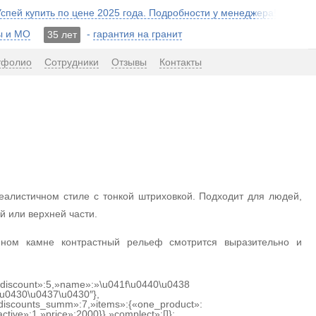
 Успей купить по цене 2025 года. Подробности у менеджера!
ы и МО
-
гарантия на гранит
35 лет
тфолио
Сотрудники
Отзывы
Контакты
еалистичном стиле с тонкой штриховкой. Подходит для людей,
й или верхней части.
ёмном камне контрастный рельеф смотрится выразительно и
{«discount»:5,»name»:»\u041f\u0440\u0438
u0430\u0437\u0430″},
discounts_summ»:7,»items»:{«one_product»:
ctive»:1,»price»:2000}},»complect»:[]};