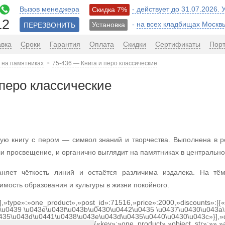
Вызов менеджера
- действует до 31.07.2026.
Скидка 7%
12
-
на всех кладбищах Москв
Установка
ПЕРЕЗВОНИТЬ
авка
Сроки
Гарантия
Оплата
Скидки
Сертификаты
Пор
 на памятниках
75-436 — Книга и перо классические
 перо классические
ую книгу с пером — символ знаний и творчества. Выполнена в р
ли просвещение, и органично выглядит на памятниках в центрально
аняет чёткость линий и остаётся различима издалека. На т
имость образования и культуры в жизни покойного.
[],»type»:»one_product»,»post_id»:71516,»price»:2000,»discounts»:[
\u0439 \u043e\u043f\u043b\u0430\u0442\u0435 \u0437\u0430\u043a\
0435\u043d\u0441\u0438\u043e\u043d\u0435\u0440\u0430\u043c»}],»
{«key»:»one_product»,»object_str»:»»,»a