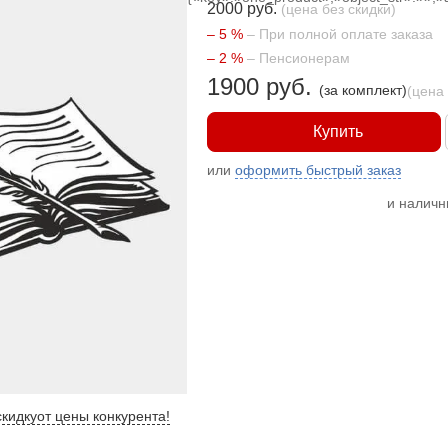
2000 руб.
(цена без скидки)
– 5 %
– При полной оплате заказа
– 2 %
– Пенсионерам
1900 руб.
(за комплект)
(цена
Купить
или
оформить быстрый заказ
и налич
кидку
от цены конкурента
!