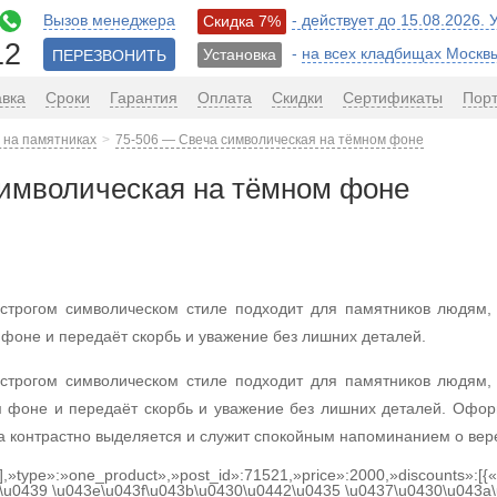
Вызов менеджера
- действует до 15.08.2026.
Скидка 7%
12
-
на всех кладбищах Москв
Установка
ПЕРЕЗВОНИТЬ
авка
Сроки
Гарантия
Оплата
Скидки
Сертификаты
Пор
 на памятниках
75-506 — Свеча символическая на тёмном фоне
символическая на тёмном фоне
строгом символическом стиле подходит для памятников людям, ч
 фоне и передаёт скорбь и уважение без лишних деталей.
строгом символическом стиле подходит для памятников людям, ч
м фоне и передаёт скорбь и уважение без лишних деталей. Офо
а контрастно выделяется и служит спокойным напоминанием о вере
[],»type»:»one_product»,»post_id»:71521,»price»:2000,»discounts»:[
\u0439 \u043e\u043f\u043b\u0430\u0442\u0435 \u0437\u0430\u043a\