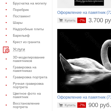
Брусчатка на могилу
Поребрик
Оформление на памятник (7
Постамент
278)
3.700 ру
Купить
-7%
Шары
Надгробные плиты
Барельеф
Крест из гранита
Услуги
3D-моделирование
памятников
Гравировка на
памятниках
Гравировка портрета
Ручная гравировка
портрета
Цветное фото на
памятник
Оформление на памятник (7
592)
Восстановление
900 руб
Купить
-7%
портрета