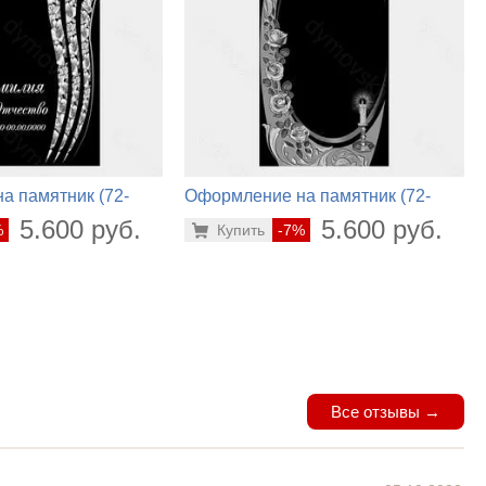
а памятник (72-
Оформление на памятник (72-
860)
5.600 руб.
5.600 руб.
%
Купить
-7%
Все отзывы →