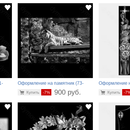
1-
Оформление на памятник (73-
Оформление н
580)
900)
.
900 руб.
Купить
-7%
Купить
-7