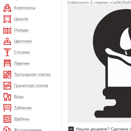
{«discount»:2,»name»:»\u041f\u
Комплексы
Цоколя
Ограды
Цветники
Столики
Лавочки
Тротуарная плитка
Гранитная плитка
Вазы
Таблички
Щебень
Нашли дешевле? Сделаем с
Фотокерамика