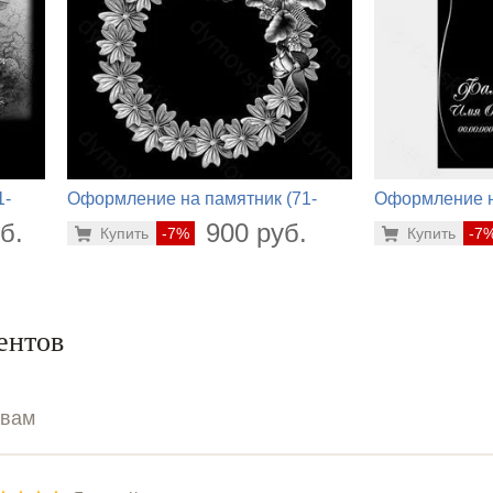
1-
Оформление на памятник (71-
Оформление н
821)
628)
б.
900 руб.
Купить
-7%
Купить
-7
ентов
ывам