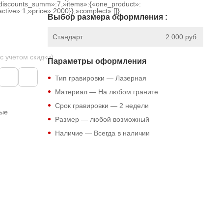
discounts_summ»:7,»items»:{«one_product»:
ctive»:1,»price»:2000}},»complect»:[]};
Выбор размера оформления :
Стандарт
2.000 руб.
 с учетом скидки)
Параметры оформления
Тип гравировки — Лазерная
Материал — На любом граните
Срок гравировки — 2 недели
ные
Размер — любой возможный
Наличие — Всегда в наличии