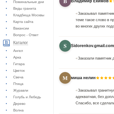
В
Владимир Екимов
Поминальные дни
Виды гранита
Заказывал памятник
Кладбища Москвы
теме такое слово в п
Карта сайта
во многих других по
Вакансии
Вопрос - Ответ
Каталог
S
Sidorenkov.gmail.com
Ангел
Арка
Заказали памятник 
Гитара
Цветок
М
Свеча
миша нелин
Птица
Заказывал гранитную
Журавли
адекватная, без допл
Голубь и Лебедь
Спасибо, все сделал
Дерево
Волна