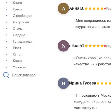
Книга
А
Анна В.
Ян
Крест
Скорбящая
Мне понравилось из
Фигурные
аккуратно и я считаю
Стелы
Сердце
Плащаница
N
nikush1
Ян
Бюст
Купол
Очень хорошие впеч
Корка
качеству, ни к работ
Угловой
Поиск товаров
И
Ирина Гусева
Я проживаю в Моско
ковида и пришлось ка
мастерскую.