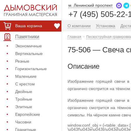
м. Ленинский проспект
+7 (495) 505-22-
Ваша корзина
О компании
Установка
Дост
Памятники
Главная
Пескоструйная гравировка
Экономичные
75-506 — Свеча 
Вертикальные
Резные
Описание
Горизонтальные
Маленькие
Изображение горящей свечи в 
С крестом
органично смотрится на тёмном
Двойные
Тройные
Изображение горящей свечи в 
Элитные
органично смотрится на тёмно
Европейские
символы. На чёрном камне свеч
Часовни
window.conf_obj = {«table_data»:
\u043f\u043e\u043b\u043d\u043e
Гранитные