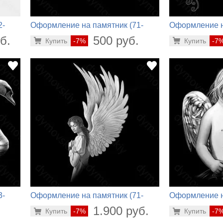
2-
Оформление на памятник (71-
Оформление н
432)
678)
б.
500 руб.
Купить
-7%
Купить
-7
3-
Оформление на памятник (71-
Оформление н
500)
584)
.
1.900 руб.
Купить
-7%
Купить
-7