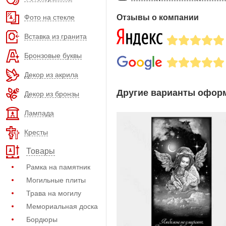
Фото на стекле
Отзывы о компании
Вставка из гранита
Бронзовые буквы
Декор из акрила
Другие варианты оформ
Декор из бронзы
Лампада
Кресты
Товары
Рамка на памятник
Могильные плиты
Трава на могилу
Мемориальная доска
Бордюры