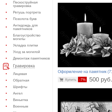
Пескоструйная
гравировка
Ретушь портрета
Позолота букв
Антидождь для
памятников
Благоустройство
могилы
Укладка плитки
Уход за могилой
Демонтаж памятников
Гравировка
Оформление на памятник (7
Лицевая
162)
500 руб
Купить
-7%
Обратная
Шрифты
Ангел
Виньетка
Военным