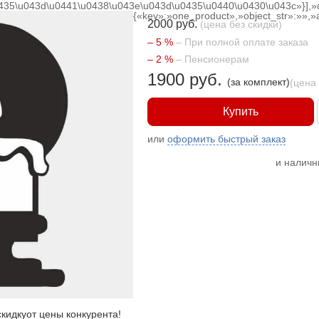
0435\u043d\u0441\u0438\u043e\u043d\u0435\u0440\u0430\u043c»}],»
{«key»:»one_product»,»object_str»:»»,»a
2000 руб.
(цена без скидки)
– 5 %
– При полной оплате заказа
– 2 %
– Пенсионерам
1900 руб.
(за комплект)
(цена
Купить
или
оформить быстрый заказ
и налич
кидку
от цены конкурента
!