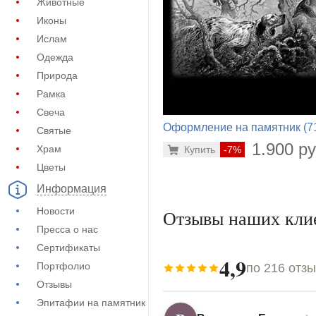
Животные
Иконы
Ислам
Одежда
Природа
Рамка
Свеча
Оформление на памятник (7
Святые
248)
1.900 ру
Храм
Купить
-7%
Цветы
Информация
Новости
Отзывы наших кли
Пресса о нас
Сертификаты
4,9
Портфолио
по 216 отз
Отзывы
Эпитафии на памятник