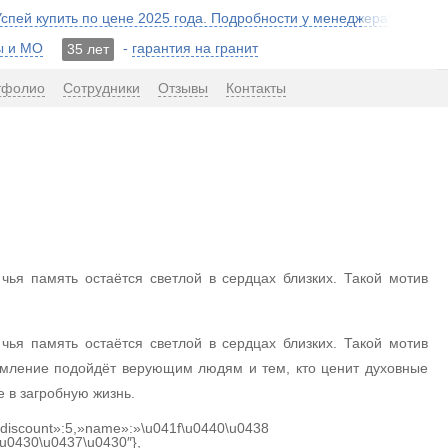
 Успей купить по цене 2025 года. Подробности у менеджера!
ы и МО
-
гарантия на гранит
35 лет
тфолио
Сотрудники
Отзывы
Контакты
ья память остаётся светлой в сердцах близких. Такой мотив
ья память остаётся светлой в сердцах близких. Такой мотив
рмление подойдёт верующим людям и тем, кто ценит духовные
 в загробную жизнь.
{«discount»:5,»name»:»\u041f\u0440\u0438
u0430\u0437\u0430″},