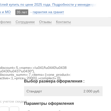
 Успей купить по цене 2025 года. Подробности у менеджера!
ы и МО
-
гарантия на гранит
35 лет
тфолио
Сотрудники
Отзывы
Контакты
{«discount»:5,»name»:»\u041f\u0440\u0438
u0430\u0437\u0430″},
discounts_summ»:7,»items»:{«one_product»:
ctive»:1,»price»:2000}},»complect»:[]};
Выбор размера оформления :
Стандарт
2.000 руб.
 с учетом скидки)
Параметры оформления