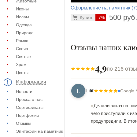
Животные
Оформление на памятник (7
Иконы
668)
500 руб
Ислам
Купить
-7%
Одежда
Природа
Рамка
Отзывы наших кли
Свеча
Святые
4,9
Храм
по 216 отз
Цветы
Информация
L
Lilit
Google 
Новости
Пресса о нас
Делали заказ на пам
Сертификаты
чего приступили к из
Портфолио
предупредили. В итог
Отзывы
Эпитафии на памятник