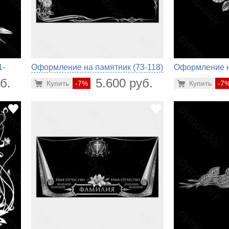
1-
Оформление на памятник (73-118)
Оформление н
451)
б.
5.600 руб.
Купить
-7%
Купить
-7