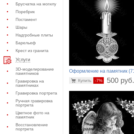
Брусчатка на могилу
Поребрик
Постамент
Шары
Надгробные плиты
Барельеф
Крест из гранита
Услуги
3D-моделирование
Оформление на памятник (7
памятников
138)
500 руб
Купить
-7%
Гравировка на
памятниках
Гравировка портрета
Ручная гравировка
портрета
Цветное фото на
памятник
Восстановление
портрета