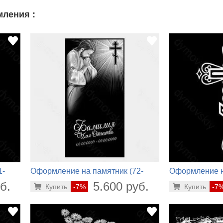
ления :
1-
Оформление на памятник (72-
Оформление н
834)
327)
б.
5.600 руб.
Купить
-7%
Купить
-7