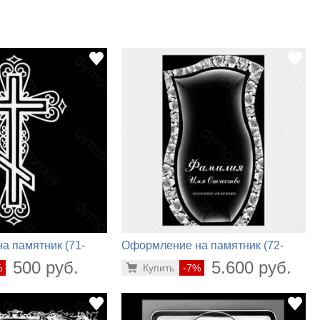
а памятник (71-
Оформление на памятник (72-
632)
500 руб.
5.600 руб.
%
Купить
-7%