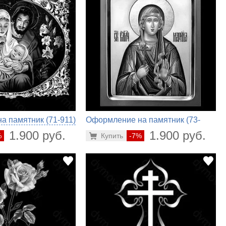
 памятник (71-911)
Оформление на памятник (73-
496)
1.900 руб.
1.900 руб.
%
Купить
-7%