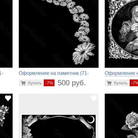
1-
Оформление на памятник (71-
Оформление на
420)
.
500 руб.
Купить
-7%
Купить
-7