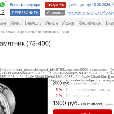
Вызов менеджера
- действует до 15.08.2026.
Скидка 7%
12
-
на всех кладбищах Москв
Установка
ПЕРЕЗВОНИТЬ
авка
Сроки
Гарантия
Оплата
Скидки
Сертификаты
Пор
равировки
Оформление на памятник (73-400)
мятник (73-400)
[],»type»:»one_product»,»post_id»:67631,»price»:2000,»discounts»:[
\u0439 \u043e\u043f\u043b\u0430\u0442\u0435 \u0437\u0430\u043a\
0435\u043d\u0441\u0438\u043e\u043d\u0435\u0440\u0430\u043c»}],»
{«key»:»one_product»,»object_str»:»»,»a
2000 руб.
(цена без скидки)
– 5 %
– При полной оплате заказа
– 2 %
– Пенсионерам
1900 руб.
(за комплект)
(цена