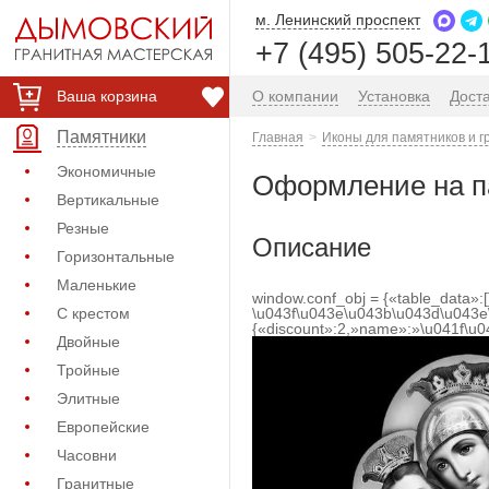
м. Ленинский проспект
+7 (495) 505-22-
Ваша корзина
О компании
Установка
Дост
Памятники
Главная
Иконы для памятников и г
Экономичные
Оформление на па
Вертикальные
Резные
Описание
Горизонтальные
Маленькие
window.conf_obj = {«table_data»:
С крестом
\u043f\u043e\u043b\u043d\u043e
{«discount»:2,»name»:»\u041f\u
Двойные
Тройные
Элитные
Европейские
Часовни
Гранитные