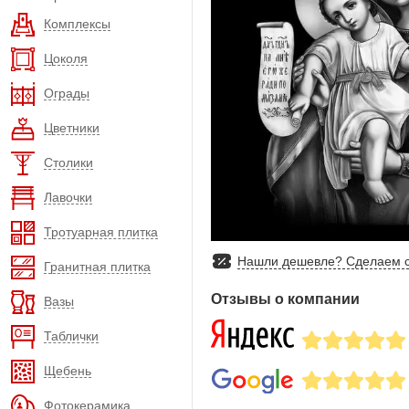
Комплексы
Цоколя
Ограды
Цветники
Столики
Лавочки
Тротуарная плитка
Нашли дешевле? Сделаем с
Гранитная плитка
Отзывы о компании
Вазы
Таблички
Щебень
Фотокерамика