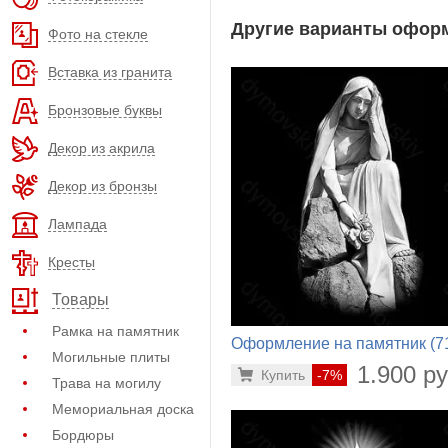
Другие варианты оформ
Фото на стекле
Вставка из гранита
Бронзовые буквы
Декор из акрила
Декор из бронзы
Лампада
Кресты
Товары
Рамка на памятник
Оформление на памятник (7
Могильные плиты
978)
1.900 ру
Купить
-7%
Трава на могилу
Мемориальная доска
Бордюры