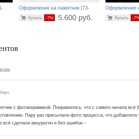
1-
Оформление на памятник (73-
Оформление н
132)
486)
.
5.600 руб.
Купить
-7%
Купить
-7
ентов
ывам
Maps
ятник с фотокерамикой. Понравилось, что с самого начала всё 
готовлению. Пару раз присылали фото процесса, что добавляло 
е всё сделали аккуратно и без ошибок.