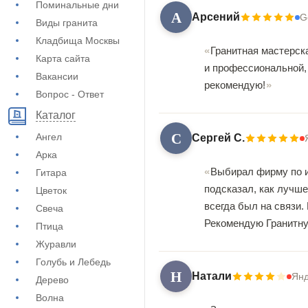
Поминальные дни
А
Арсений
G
Виды гранита
Кладбища Москвы
Гранитная мастерск
Карта сайта
и профессиональной,
Вакансии
рекомендую!
Вопрос - Ответ
Каталог
С
Ангел
Сергей С.
Арка
Выбирал фирму по и
Гитара
подсказал, как лучше
Цветок
всегда был на связи.
Свеча
Рекомендую Гранитну
Птица
Журавли
Голубь и Лебедь
Н
Натали
Янд
Дерево
Волна