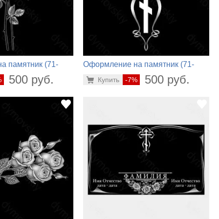
а памятник (71-
Оформление на памятник (71-
374)
500 руб.
500 руб.
%
Купить
-7%