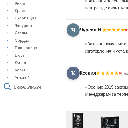
Заказали здесь памя
Книга
центре, где сидит ме
Крест
Скорбящая
Фигурные
Ч
Чурсин И.
Стелы
Сердце
Заказал памятник с 
Плащаница
изготовления и уста
Бюст
Купол
Корка
К
Ксения
Янд
Угловой
Поиск товаров
Осенью 2019 заказы
Менеджерам за терпе