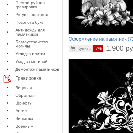
Пескоструйная
гравировка
Ретушь портрета
Позолота букв
Антидождь для
памятников
Оформление на памятник (7
Благоустройство
580)
могилы
1.900 ру
Купить
-7%
Укладка плитки
Уход за могилой
Демонтаж памятников
Гравировка
Лицевая
Обратная
Шрифты
Ангел
Виньетка
Военным