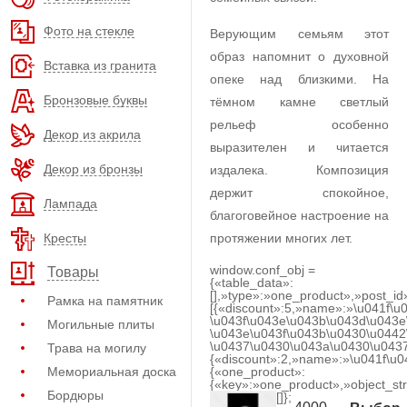
Фото на стекле
Верующим семьям этот
образ напомнит о духовной
Вставка из гранита
опеке над близкими. На
Бронзовые буквы
тёмном камне светлый
рельеф особенно
Декор из акрила
выразителен и читается
Декор из бронзы
издалека. Композиция
держит спокойное,
Лампада
благоговейное настроение на
Кресты
протяжении многих лет.
window.conf_obj =
Товары
{«table_data»:
[],»type»:»one_product»,»post_id
Рамка на памятник
[{«discount»:5,»name»:»\u041f\u
\u043f\u043e\u043b\u043d\u043e
Могильные плиты
\u043e\u043f\u043b\u0430\u0442
\u0437\u0430\u043a\u0430\u0437
Трава на могилу
{«discount»:2,»name»:»\u041f\u
Мемориальная доска
{«one_product»:
{«key»:»one_product»,»object_str
Бордюры
[]};