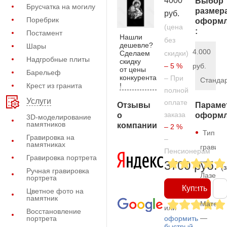
4000
Выбор
Брусчатка на могилу
размер
руб.
Поребрик
оформл
(цена
:
Постамент
Нашли
без
дешевле?
Шары
4.000
Сделаем
скидки)
Надгробные плиты
скидку
– 5 %
руб.
от цены
Барельеф
конкурента
– При
Станда
!
Крест из гранита
полной
Услуги
оплате
Отзывы
Параме
заказа
о
оформл
3D-моделирование
памятников
компании
– 2 %
Тип
Гравировка на
–
памятниках
гравиро
Пенсионерам
Гравировка портрета
—
3700 руб.
(
Ручная гравировка
Лазерн
портрета
Купить
Цветное фото на
памятник
Матери
или
Восстановление
—
портрета
оформить
быстрый