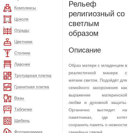
Рельеф
Комплексы
религиозный со
Цоколя
светлым
Ограды
образом
Цветники
Описание
Столики
Лавочки
Образ матери с младенцем в
реалистичной манере с
Тротуарная плитка
мягким светом. Подойдёт для
Гранитная плитка
семейного захоронения как
выражение материнской
Вазы
любви и духовной защиты.
Таблички
Органично выглядит на
памятниках, где хотят
Щебень
сохранить память о нежности
Фотокерамика
семейных связей.