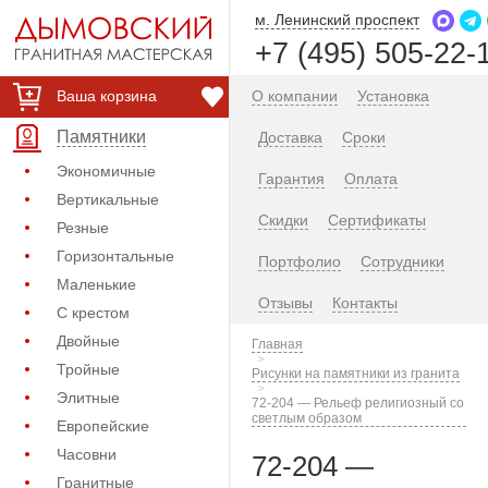
м. Ленинский проспект
+7 (495) 505-22-
Ваша корзина
О компании
Установка
Памятники
Доставка
Сроки
Экономичные
Гарантия
Оплата
Вертикальные
Скидки
Сертификаты
Резные
Горизонтальные
Портфолио
Сотрудники
Маленькие
Отзывы
Контакты
С крестом
Двойные
Главная
Тройные
Рисунки на памятники из гранита
Элитные
72-204 — Рельеф религиозный со
светлым образом
Европейские
Часовни
72-204 —
Гранитные