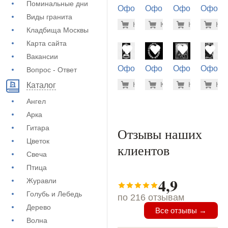
Поминальные дни
Оформление
Оформление
Оформление
Оформ
Виды гранита
на памятник
на памятник
на памятник
на пам
5.600 ру
5.6
Купить
Купить
-7%
Купить
-7%
Куп
-7
(73-210)
(73-216)
(73-488)
(71-608
Кладбища Москвы
Карта сайта
Вакансии
Оформление
Оформление
Оформление
Оформ
Вопрос - Ответ
на памятник
на памятник
на памятник
на пам
3.700 ру
900
Купить
Купить
-7%
Купить
-7%
Куп
-7
Каталог
(72-284)
(71-886)
(73-448)
(72-618
Ангел
Арка
Гитара
Отзывы наших
Цветок
клиентов
Свеча
Птица
4,9
Журавли
Голубь и Лебедь
по 216 отзывам
Дерево
Все отзывы →
Волна