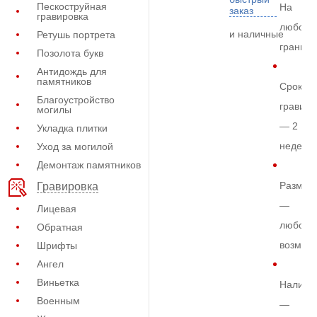
Пескоструйная
На
заказ
гравировка
любом
и наличные
Ретушь портрета
граните
Позолота букв
Антидождь для
памятников
Срок
Благоустройство
гравиро
могилы
— 2
Укладка плитки
недели
Уход за могилой
Демонтаж памятников
Размер
Гравировка
—
Лицевая
любой
Обратная
возмож
Шрифты
Ангел
Виньетка
Наличи
Военным
—