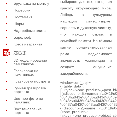
выбирают для тех, кто ценил
Брусчатка на могилу
красоту окружающего мира.
Поребрик
Лебедь в культурном
Постамент
наследии символизирует
Шары
верность и духовную чистоту,
Надгробные плиты
что находит отклик в
Барельеф
семейной памяти. На тёмном
Крест из гранита
камне орнаментированная
Услуги
рама подчёркивает
3D-моделирование
значимость композиции и
памятников
создаёт ощущение
Гравировка на
завершённости.
памятниках
Гравировка портрета
window.conf_obj =
{«table_data»:
Ручная гравировка
[],»type»:»one_product»,»post_id
портрета
[{«discount»:5,»name»:»\u041f\u
\u043f\u043e\u043b\u043d\u043e
Цветное фото на
\u043e\u043f\u043b\u0430\u0442
памятник
\u0437\u0430\u043a\u0430\u0437
{«discount»:2,»name»:»\u041f\u
Восстановление
{«one_product»:
портрета
{«key»:»one_product»,»object_str