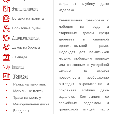
сохраняет глубину даже
Фото на стекле
издалека.
Вставка из гранита
Реалистичная гравировка с
лебедем на пруду и
Бронзовые буквы
старинным домом среди
Декор из акрила
деревьев в овальной
орнаментальной раме.
Декор из бронзы
Подойдёт для памятников
Лампада
людям, любившим природу
или связанным с усадебной
Кресты
жизнью. На чёрной
Товары
поверхности изображение
выглядит выразительно и
Рамка на памятник
сохраняет глубину даже
Могильные плиты
издалека. Композиция со
Трава на могилу
спокойным водоёмом и
Мемориальная доска
грациозной птицей часто
Бордюры