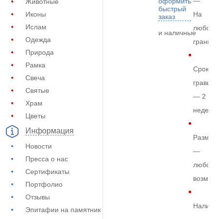
—
оформить
Животные
быстрый
Иконы
На
заказ
Ислам
любом
и наличные
Одежда
граните
Природа
Рамка
Срок
Свеча
гравиро
Святые
— 2
Храм
недели
Цветы
Информация
Размер
Новости
—
Пресса о нас
любой
Сертификаты
возмож
Портфолио
Отзывы
Наличи
Эпитафии на памятник