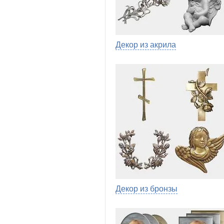
Декор из акрила
Декор из бронзы