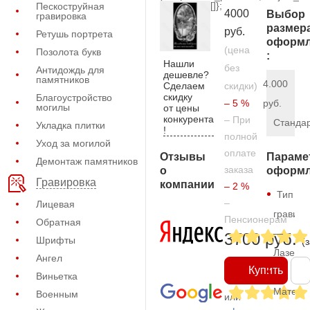
[]};
Пескоструйная
4000
Выбор
гравировка
размер
руб.
Ретушь портрета
оформл
(цена
Позолота букв
:
Нашли
без
Антидождь для
дешевле?
памятников
4.000
Сделаем
скидки)
скидку
Благоустройство
– 5 %
руб.
могилы
от цены
конкурента
– При
Станда
Укладка плитки
!
полной
Уход за могилой
оплате
Отзывы
Параме
Демонтаж памятников
заказа
о
оформл
Гравировка
компании
– 2 %
Тип
–
Лицевая
гравиро
Пенсионерам
Обратная
—
3700 руб.
Шрифты
(
Лазерн
Ангел
Купить
Виньетка
Матери
Военным
или