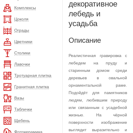
декоративное
Комплексы
лебедь и
Цоколя
усадьба
Ограды
Описание
Цветники
Столики
Реалистичная гравировка с
лебедем на пруду и
Лавочки
старинным домом среди
Тротуарная плитка
деревьев в овальной
орнаментальной раме.
Гранитная плитка
Подойдёт для памятников
Вазы
людям, любившим природу
или связанным с усадебной
Таблички
жизнью. На чёрной
Щебень
поверхности изображение
выглядит выразительно и
Фотокерамика