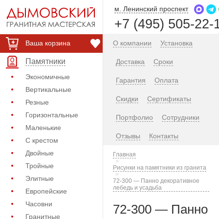
м. Ленинский проспект
+7 (495) 505-22-
Ваша корзина
О компании
Установка
Памятники
Доставка
Сроки
Экономичные
Гарантия
Оплата
Вертикальные
Скидки
Сертификаты
Резные
Горизонтальные
Портфолио
Сотрудники
Маленькие
Отзывы
Контакты
С крестом
Двойные
Главная
Тройные
Рисунки на памятники из гранита
Элитные
72-300 — Панно декоративное
лебедь и усадьба
Европейские
Часовни
72-300 — Панно
Гранитные