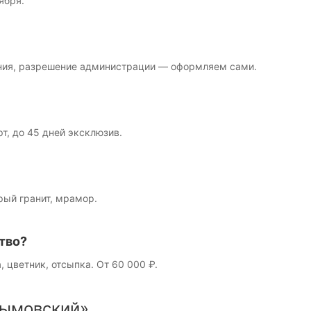
ября.
ния, разрешение администрации — оформляем сами.
рт, до 45 дней эксклюзив.
рый гранит, мрамор.
тво?
, цветник, отсыпка. От 60 000 ₽.
ымовский»