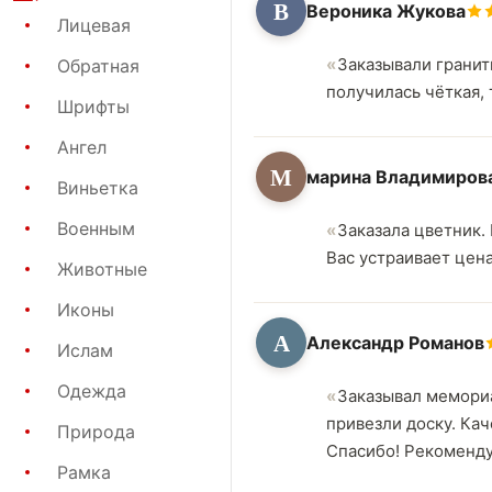
В
Вероника Жукова
Лицевая
Заказывали гранит
Обратная
получилась чёткая, 
Шрифты
Ангел
М
марина Владимиров
Виньетка
Военным
Заказала цветник.
Вас устраивает цен
Животные
Иконы
А
Александр Романов
Ислам
Одежда
Заказывал мемориа
привезли доску. Кач
Природа
Спасибо! Рекоменд
Рамка