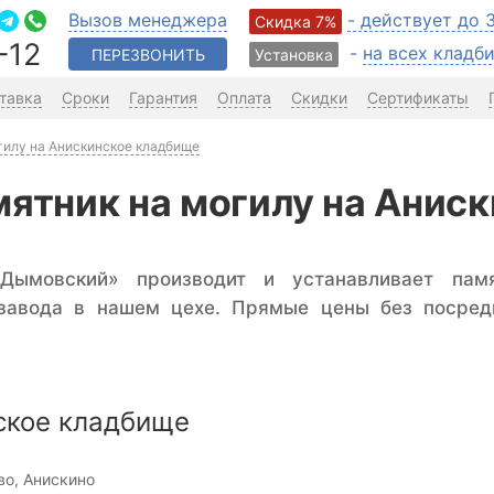
Вызов менеджера
- действует до 
Скидка 7%
-12
-
на всех клад
ПЕРЕЗВОНИТЬ
Установка
тавка
Сроки
Гарантия
Оплата
Скидки
Сертификаты
гилу на Анискинское кладбище
мятник на могилу на Анис
Дымовский» производит и устанавливает пам
 завода в нашем цехе. Прямые цены без посред
.
ское кладбище
о, Анискино