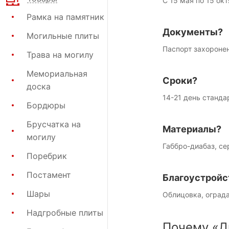
С 15 мая по 15 окт
Рамка на памятник
Документы?
Могильные плиты
Паспорт захороне
Трава на могилу
Мемориальная
Сроки?
доска
14-21 день станда
Бордюры
Брусчатка на
Материалы?
могилу
Габбро-диабаз, се
Поребрик
Постамент
Благоустройс
Шары
Облицовка, ограда
Надгробные плиты
Почему «Д