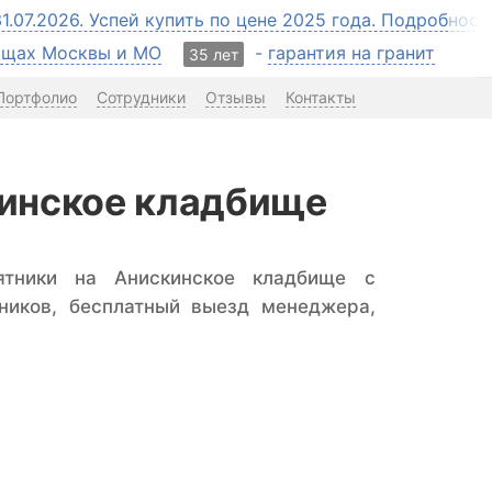
31.07.2026. Успей купить по цене 2025 года. Подробнос
бищах Москвы и МО
-
гарантия на гранит
35 лет
Портфолио
Сотрудники
Отзывы
Контакты
кинское кладбище
ятники на Анискинское кладбище с
ников, бесплатный выезд менеджера,