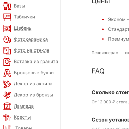
Цены
Вазы
Таблички
Эконом
—
Щебень
Стандар
Премиу
Фотокерамика
Фото на стекле
Пенсионерам — ск
Вставка из гранита
FAQ
Бронзовые буквы
Декор из акрила
Сколько стои
Декор из бронзы
От 12 000 ₽ стела,
Лампада
Кресты
Сезон устано
Товары