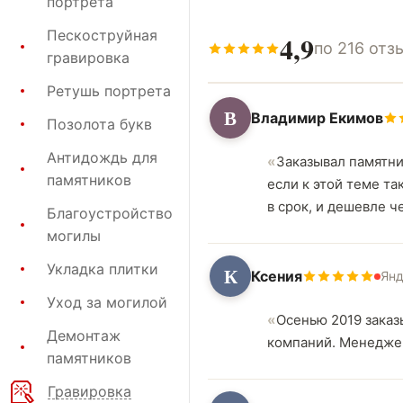
портрета
Пескоструйная
4,9
по 216 отз
гравировка
Ретушь портрета
В
Владимир Екимов
Позолота букв
Антидождь для
Заказывал памятни
памятников
если к этой теме та
в срок, и дешевле 
Благоустройство
могилы
Укладка плитки
К
Ксения
Янд
Уход за могилой
Осенью 2019 заказ
Демонтаж
компаний. Менеджер
памятников
Гравировка