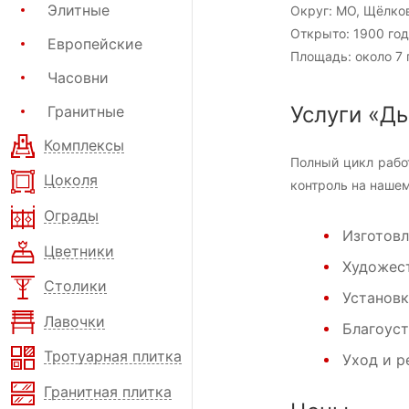
Элитные
Округ:
МО, Щёлков
Открыто:
1900 год
Европейские
Площадь:
около 7 
Часовни
Услуги «Д
Гранитные
Комплексы
Полный цикл рабо
Цоколя
контроль на нашем
Ограды
Изготовл
Цветники
Художест
Столики
Установк
Лавочки
Благоуст
Тротуарная плитка
Уход и р
Гранитная плитка