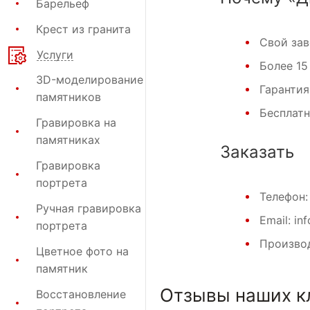
Барельеф
Крест из гранита
Свой за
Услуги
Более 15
3D-моделирование
Гарантия
памятников
Бесплат
Гравировка на
памятниках
Заказать
Гравировка
портрета
Телефон
Ручная гравировка
Email: in
портрета
Производ
Цветное фото на
памятник
Отзывы наших к
Восстановление