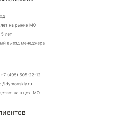
вод
 лет на рынке МО
 5 лет
ный выезд менеджера
:
+7 (495) 505-22-12
fo@dymovskiy.ru
ство: наш цех, МО
лиентов