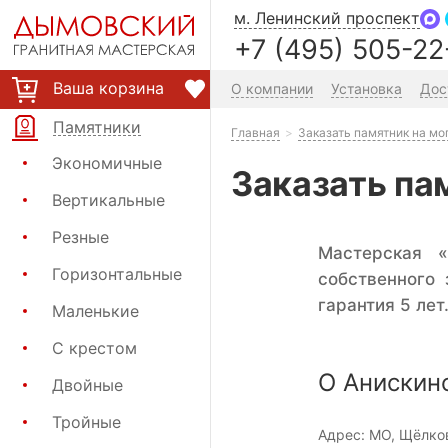
м. Ленинский проспект
+7 (495) 505-22
Ваша корзина
О компании
Установка
Дос
Памятники
Главная
Заказать памятник на мо
Экономичные
Заказать па
Вертикальные
Резные
Мастерская «
Горизонтальные
собственного
гарантия 5 лет
Маленькие
С крестом
О Анискин
Двойные
Тройные
Адрес:
МО, Щёлков