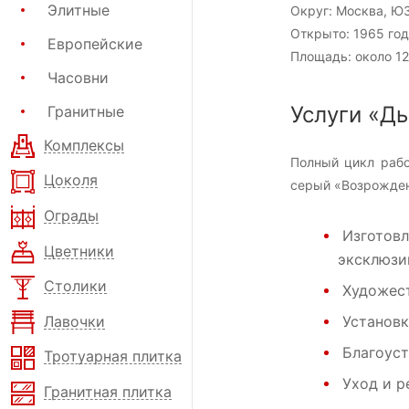
Элитные
Округ:
Москва, Ю
Открыто:
1965 год
Европейские
Площадь:
около 12
Часовни
Услуги «Д
Гранитные
Комплексы
Полный цикл рабо
Цоколя
серый «Возрожден
Ограды
Изготовл
Цветники
эксклюзи
Столики
Художест
Лавочки
Установк
Благоус
Тротуарная плитка
Уход и р
Гранитная плитка