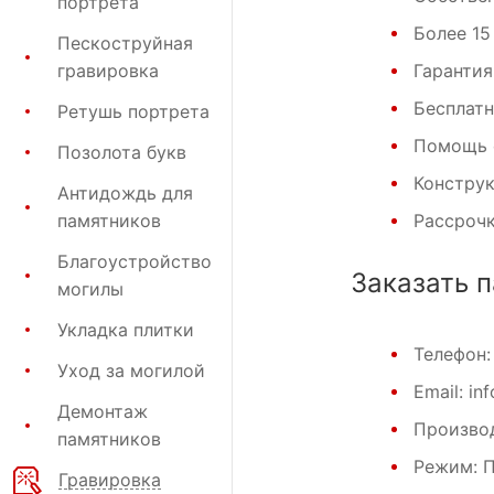
портрета
Более 15
Пескоструйная
гравировка
Гарантия
Бесплат
Ретушь портрета
Помощь 
Позолота букв
Конструк
Антидождь для
памятников
Рассрочк
Благоустройство
Заказать 
могилы
Укладка плитки
Телефон
Уход за могилой
Email: in
Демонтаж
Производ
памятников
Режим: Пн
Гравировка