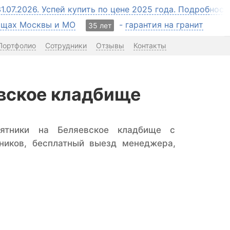
31.07.2026. Успей купить по цене 2025 года. Подробнос
бищах Москвы и МО
-
гарантия на гранит
35 лет
Портфолио
Сотрудники
Отзывы
Контакты
евское кладбище
мятники на Беляевское кладбище с
ников, бесплатный выезд менеджера,