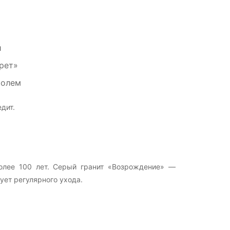
й
рет»
колем
дит.
олее 100 лет. Серый гранит «Возрождение» —
ует регулярного ухода.