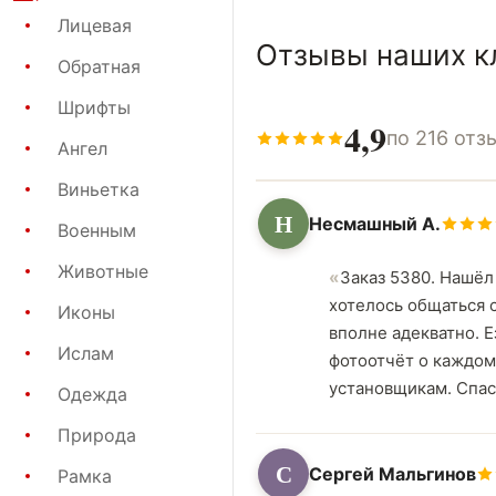
Лицевая
Отзывы наших к
Обратная
Шрифты
4,9
по 216 отз
Ангел
Виньетка
Н
Несмашный А.
Военным
Животные
Заказ 5380. Нашёл
хотелось общаться 
Иконы
вполне адекватно. Е
Ислам
фотоотчёт о каждом
установщикам. Спас
Одежда
Природа
С
Сергей Мальгинов
Рамка