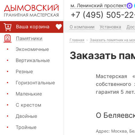
м. Ленинский проспект
+7 (495) 505-22
Ваша корзина
О компании
Установка
Дос
Памятники
Главная
Заказать памятник на мо
Экономичные
Заказать па
Вертикальные
Резные
Мастерская 
Горизонтальные
собственного
гарантия 5 лет
Маленькие
С крестом
О Беляевс
Двойные
Тройные
Адрес:
Москва, Бе