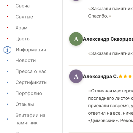
Свеча
Заказали памятник 
Спасибо.
Святые
Храм
А
Цветы
Александр Скворцо
Информация
Заказали памятник
Новости
Пресса о нас
А
Александра С.
Сертификаты
Отличная мастерск
Портфолио
последнего листочк
Отзывы
приехали вовремя, 
ответил на все, ни
Эпитафии на
«Дымовский». Реко
памятник