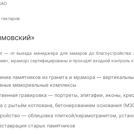
ЗАО
 гектаров
ымовский»
т — от выезда менеджера для замеров до благоустройства з
ие», мрамор) сертифицированы и проходят входной контроль к
ение памятников
из гранита и мрамора — вертикальные
вные мемориальные комплексы
венная гравировка
— портреты, эпитафии, иконы, крес
а
с рытьём котлована, бетонированием основания (М3
тройство
— облицовка плиткой/керамогранитом, устано
еставрация
старых памятников