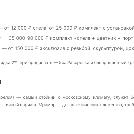
 от 12 000 ₽ стела, от 25 000 ₽ комплект с установко
т
— 35 000-90 000 ₽ комплект «стела + цветник + порт
м
— от 150 000 ₽ эксклюзив с резьбой, скульптурой, цо
идка 2%, при предоплате — 5%. Рассрочка и беспроцентный кре
ы
арелия) — самый стойкий к московскому климату, служит б
ктичный вариант. Мрамор — для эстетических элементов, треб