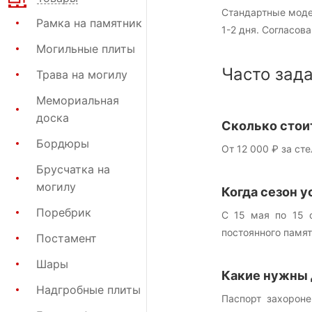
Стандартные моде
Рамка на памятник
1-2 дня. Согласов
Могильные плиты
Часто зад
Трава на могилу
Мемориальная
доска
Сколько стои
Бордюры
От 12 000 ₽ за ст
Брусчатка на
могилу
Когда сезон у
Поребрик
С 15 мая по 15 
постоянного памят
Постамент
Шары
Какие нужны
Надгробные плиты
Паспорт захороне