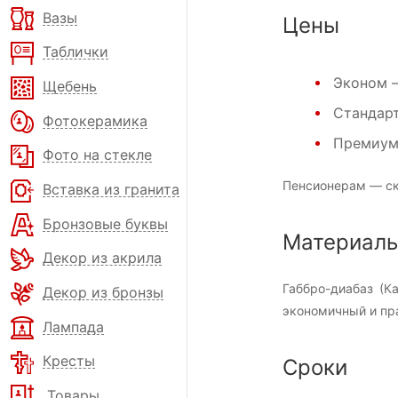
Вазы
Цены
Таблички
Эконом
—
Щебень
Стандар
Фотокерамика
Премиу
Фото на стекле
Пенсионерам — ск
Вставка из гранита
Бронзовые буквы
Материал
Декор из акрила
Габбро-диабаз (К
Декор из бронзы
экономичный и пра
Лампада
Кресты
Сроки
Товары