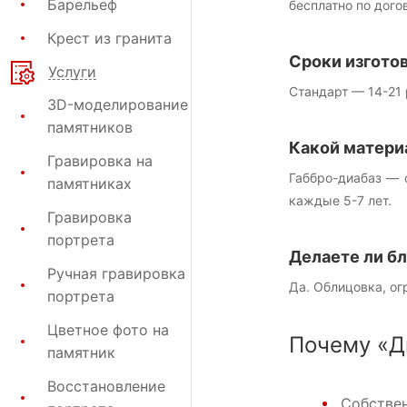
Барельеф
бесплатно по дого
Крест из гранита
Сроки изгото
Услуги
Стандарт — 14-21 
3D-моделирование
памятников
Какой матери
Гравировка на
Габбро-диабаз — 
памятниках
каждые 5-7 лет.
Гравировка
портрета
Делаете ли б
Ручная гравировка
Да. Облицовка, ог
портрета
Цветное фото на
Почему «Д
памятник
Восстановление
Собствен