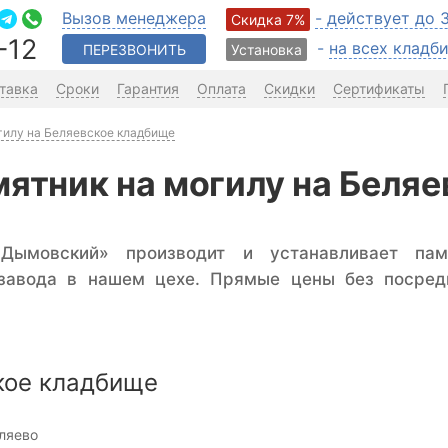
Вызов менеджера
- действует до 
Скидка 7%
-12
-
на всех клад
ПЕРЕЗВОНИТЬ
Установка
тавка
Сроки
Гарантия
Оплата
Скидки
Сертификаты
гилу на Беляевское кладбище
мятник на могилу на Беля
«Дымовский» производит и устанавливает па
 завода в нашем цехе. Прямые цены без посред
.
кое кладбище
ляево