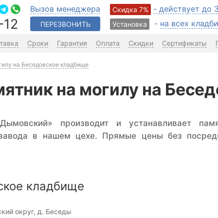
Вызов менеджера
- действует до 
Скидка 7%
-12
-
на всех клад
ПЕРЕЗВОНИТЬ
Установка
тавка
Сроки
Гарантия
Оплата
Скидки
Сертификаты
гилу на Беседовское кладбище
мятник на могилу на Бесе
Дымовский» производит и устанавливает пам
 завода в нашем цехе. Прямые цены без посред
.
ское кладбище
кий округ, д. Беседы