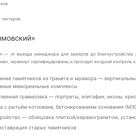
ское
 гектаров
ымовский»
т — от выезда менеджера для замеров до благоустройства з
ие», мрамор) сертифицированы и проходят входной контроль к
ение памятников
из гранита и мрамора — вертикальные
вные мемориальные комплексы
венная гравировка
— портреты, эпитафии, иконы, крес
а
с рытьём котлована, бетонированием основания (М3
тройство
— облицовка плиткой/керамогранитом, устано
еставрация
старых памятников