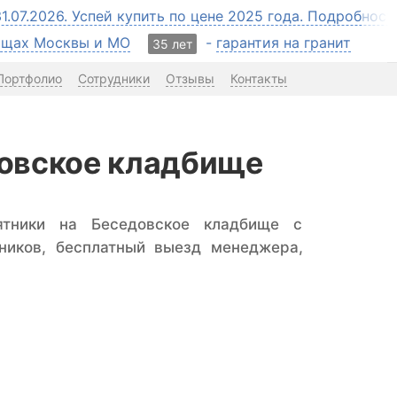
31.07.2026. Успей купить по цене 2025 года. Подробнос
бищах Москвы и МО
-
гарантия на гранит
35 лет
Портфолио
Сотрудники
Отзывы
Контакты
довское кладбище
ятники на Беседовское кладбище с
ников, бесплатный выезд менеджера,