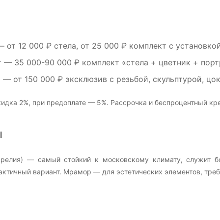
 от 12 000 ₽ стела, от 25 000 ₽ комплект с установко
т
— 35 000-90 000 ₽ комплект «стела + цветник + порт
м
— от 150 000 ₽ эксклюзив с резьбой, скульптурой, цо
идка 2%, при предоплате — 5%. Рассрочка и беспроцентный кре
ы
арелия) — самый стойкий к московскому климату, служит б
ктичный вариант. Мрамор — для эстетических элементов, треб