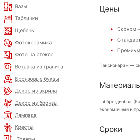
Вазы
Цены
Таблички
Эконом
—
Щебень
Стандар
Фотокерамика
Премиу
Фото на стекле
Пенсионерам — ск
Вставка из гранита
Бронзовые буквы
Материал
Декор из акрила
Габбро-диабаз (К
Декор из бронзы
экономичный и пра
Лампада
Кресты
Сроки
Товары