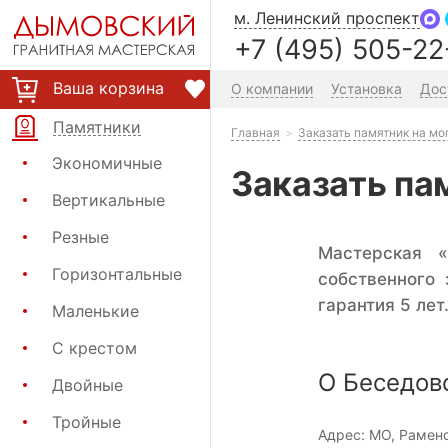
м. Ленинский проспект
+7 (495) 505-22
Ваша корзина
О компании
Установка
Дос
Памятники
Главная
Заказать памятник на мо
Экономичные
Заказать па
Вертикальные
Резные
Мастерская «
Горизонтальные
собственного
гарантия 5 лет
Маленькие
С крестом
О Беседов
Двойные
Тройные
Адрес:
МО, Раменс