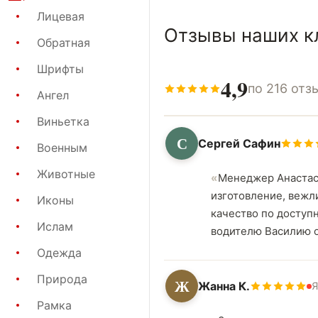
Лицевая
Отзывы наших к
Обратная
Шрифты
4,9
по 216 отз
Ангел
Виньетка
С
Сергей Сафин
Военным
Животные
Менеджер Анастаси
изготовление, вежл
Иконы
качество по доступ
Ислам
водителю Василию о
Одежда
Природа
Ж
Жанна К.
Я
Рамка