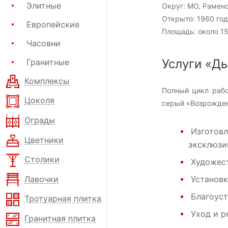
Элитные
Округ:
МО, Рамен
Открыто:
1960 год
Европейские
Площадь:
около 15
Часовни
Услуги «Д
Гранитные
Комплексы
Полный цикл рабо
Цоколя
серый «Возрожден
Ограды
Изготовл
Цветники
эксклюзи
Столики
Художест
Лавочки
Установк
Благоус
Тротуарная плитка
Уход и р
Гранитная плитка