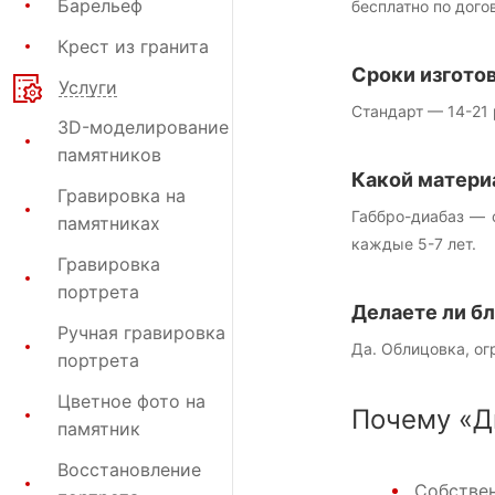
Барельеф
бесплатно по дого
Крест из гранита
Сроки изгото
Услуги
Стандарт — 14-21 
3D-моделирование
памятников
Какой матери
Гравировка на
Габбро-диабаз — 
памятниках
каждые 5-7 лет.
Гравировка
портрета
Делаете ли б
Ручная гравировка
Да. Облицовка, ог
портрета
Цветное фото на
Почему «Д
памятник
Восстановление
Собствен