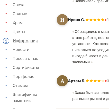
Заказывали гранит
Свеча
Святые
И
Ирина С.
Я
Храм
Цветы
Обращались в мас
этапе работы, поэт
Информация
установки. Как оказ
Новости
нисколько не уведич
иногда бывает в да
Пресса о нас
знакомым
Сертификаты
Портфолио
А
Артем Б.
Я
Отзывы
Заказ был выполне
Эпитафии на
раз выше рынка) и д
памятник