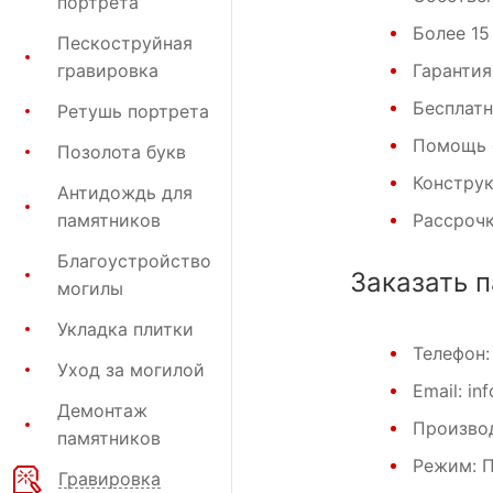
портрета
Более 15
Пескоструйная
гравировка
Гарантия
Бесплат
Ретушь портрета
Помощь 
Позолота букв
Конструк
Антидождь для
памятников
Рассрочк
Благоустройство
Заказать 
могилы
Укладка плитки
Телефон
Уход за могилой
Email: in
Демонтаж
Производ
памятников
Режим: Пн
Гравировка