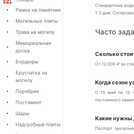
Стандартные моде
Рамка на памятник
1-2 дня. Согласов
Могильные плиты
Часто зад
Трава на могилу
Мемориальная
доска
Сколько стои
Бордюры
От 12 000 ₽ за ст
Брусчатка на
могилу
Когда сезон у
Поребрик
С 15 мая по 15 
постоянного памят
Постамент
Шары
Какие нужны
Надгробные плиты
Паспорт захороне