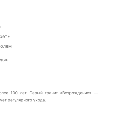
й
рет»
колем
дит.
олее 100 лет. Серый гранит «Возрождение» —
ует регулярного ухода.