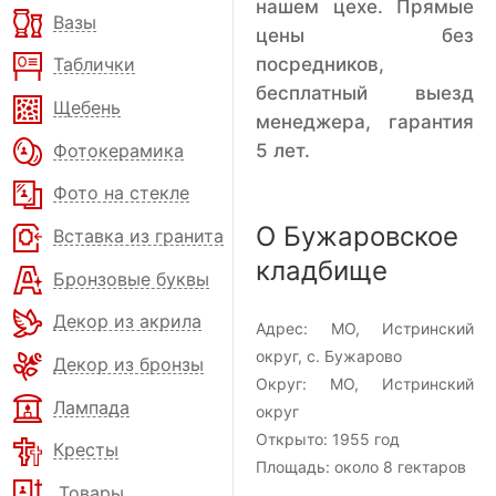
нашем цехе. Прямые
Вазы
цены без
посредников,
Таблички
бесплатный выезд
Щебень
менеджера, гарантия
Фотокерамика
5 лет.
Фото на стекле
О Бужаровское
Вставка из гранита
кладбище
Бронзовые буквы
Декор из акрила
Адрес:
МО, Истринский
округ, с. Бужарово
Декор из бронзы
Округ:
МО, Истринский
Лампада
округ
Открыто:
1955 год
Кресты
Площадь:
около 8 гектаров
Товары