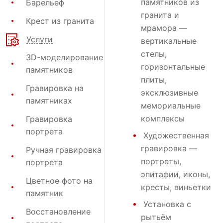
памятников
из
Барельеф
гранита и
Крест из гранита
мрамора —
Услуги
вертикальные
стелы,
3D-моделирование
горизонтальные
памятников
плиты,
Гравировка на
эксклюзивные
памятниках
мемориальные
комплексы
Гравировка
портрета
Художественная
гравировка
—
Ручная гравировка
портреты,
портрета
эпитафии, иконы,
Цветное фото на
кресты, виньетки
памятник
Установка
с
Восстановление
рытьём