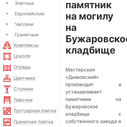
памятник
Элитные
на могилу
Европейские
Часовни
на
Гранитные
Бужаровско
Комплексы
кладбище
Цоколя
Ограды
Мастерская
«Дымовский»
Цветники
производит и
Столики
устанавливает
памятники на
Лавочки
Бужаровское
Тротуарная плитка
кладбище с
собственного завода в
Гранитная плитка