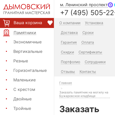
м. Ленинский проспект
+7 (495) 505-22
Ваша корзина
О компании
Установка
Памятники
Доставка
Сроки
Экономичные
Гарантия
Оплата
Вертикальные
Скидки
Сертификаты
Резные
Портфолио
Сотрудники
Горизонтальные
Отзывы
Контакты
Маленькие
Главная
С крестом
Заказать памятник на могилу на
Бужаровское кладбище
Двойные
Заказать
Тройные