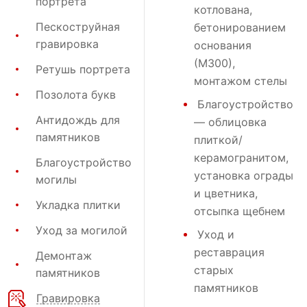
портрета
котлована,
Пескоструйная
бетонированием
гравировка
основания
(М300),
Ретушь портрета
монтажом стелы
Позолота букв
Благоустройство
Антидождь для
— облицовка
памятников
плиткой/
керамогранитом,
Благоустройство
установка ограды
могилы
и цветника,
Укладка плитки
отсыпка щебнем
Уход за могилой
Уход и
реставрация
Демонтаж
старых
памятников
памятников
Гравировка