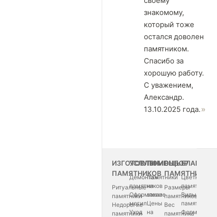
своему
знакомому,
который тоже
остался доволен
памятником.
Спасибо за
хорошую работу.
С уважением,
Александр.
13.10.2025 года.
ИЗГОТОВЛЕНИЕ
УСЛУГИ
ПОМОЩЬ
ВЫБОР
БЛАГОУС
ПАМЯТНИКОВ
ПАМЯТНИКА
Демонтаж
Памятники
Цветные
памятников
на
памятники
Ритуальные
Размеры
Оформление
заказ
Виды
памятники
памятников
могил
Цены
памятников
Недорогие
Вес
Уход
на
Формы
памятники
памятника